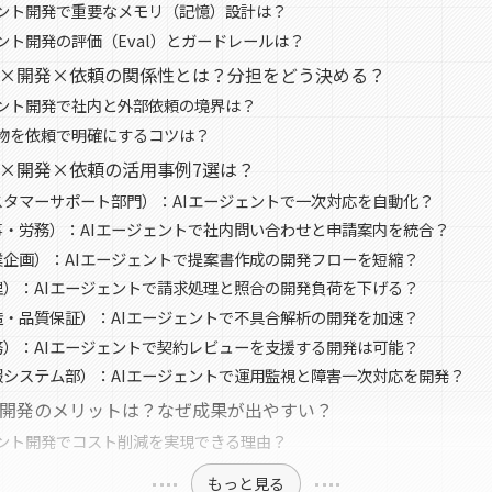
ェント開発で重要なメモリ（記憶）設計は？
ェント開発の評価（Eval）とガードレールは？
ト×開発×依頼の関係性とは？分担をどう決める？
ェント開発で社内と外部依頼の境界は？
物を依頼で明確にするコツは？
ト×開発×依頼の活用事例7選は？
スタマーサポート部門）：AIエージェントで一次対応を自動化？
事・労務）：AIエージェントで社内問い合わせと申請案内を統合？
業企画）：AIエージェントで提案書作成の開発フローを短縮？
理）：AIエージェントで請求処理と照合の開発負荷を下げる？
造・品質保証）：AIエージェントで不具合解析の開発を加速？
務）：AIエージェントで契約レビューを支援する開発は可能？
報システム部）：AIエージェントで運用監視と障害一次対応を開発？
ト開発のメリットは？なぜ成果が出やすい？
ェント開発でコスト削減を実現できる理由？
もっと見る