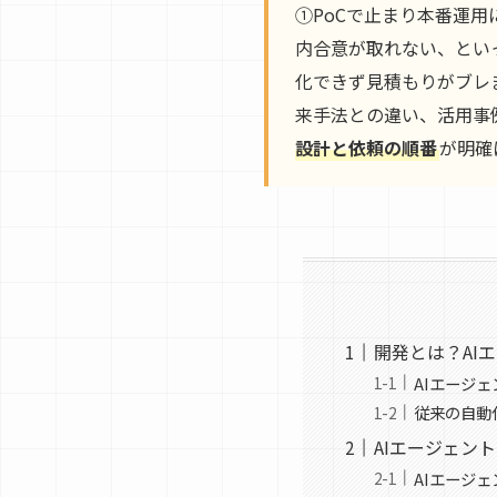
①PoCで止まり本番運
内合意が取れない、とい
化できず見積もりがブレ
来手法との違い、活用事
設計と依頼の順番
が明確
開発とは？AI
AIエージ
従来の自動
AIエージェン
AIエージ