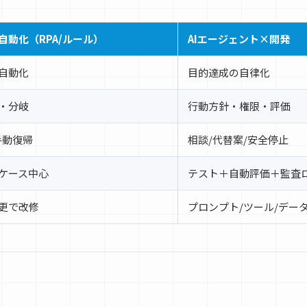
自動化（RPA/ルール）
AIエージェント×開発
自動化
目的達成の自律化
・分岐
行動方針・権限・評価
手動復帰
相談/代替案/安全停止
ケース中心
テスト＋自動評価＋監査
更で改修
プロンプト/ツール/デー