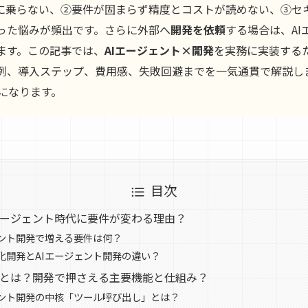
用に乗らない、②要件が固まらず精度とコストが読めない、③セ
った悩みが頻出です。さらに外部へ
開発を依頼
する場合は、A
ます。この記事では、
AIエージェント×開発
を実務に実装する
例、導入ステップ、費用感、失敗回避までを一気通貫で解説し
になります。
目次
エージェント時代に要件が変わる理由？
ェント開発で増える要件は何？
化開発とAIエージェント開発の違い？
トとは？開発で押さえる主要機能と仕組み？
ェント開発の中核「ツール呼び出し」とは？