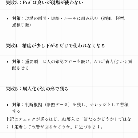
失敗3：PoCは良いが現場が使わない
対策
：現場の画面・導線・ルールに組み込む（通知、帳票、
点検手順）
失敗4：精度が少し下がるだけで使われなくなる
対策
：重要項目は人の確認フローを設け、AIは“省力化”から貢
献させる
失敗5：属人化が別の形で残る
対策
：判断根拠（参照データ）を残し、ナレッジとして蓄積
する
上記のチェックが通るほど、AI導入は「当たるかどうか」ではな
く「定着して改善が回るかどうか」に近づきます。