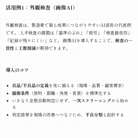
活用例1：外観検査（画像AI）
外観検査は、製造業で最も成果につながりやすいAI活用の代表例
です。 人手検査の課題は「基準のぶれ」「疲労」「検査員依存」
「記録が残りにくい」など。 画像AIを導入することで、
検査の一
貫性
と
工数削減
が期待できます。
導入のコツ
良品/不良品の定義
を先に揃える（現場・品質・顧客要求）
撮像条件
（照明・距離・角度・背景）を標準化する
いきなり全数自動判定にせず、
一次スクリーニング
から始め
る
判定結果を現場の改善へつなぐため、
不良分類
も設計する