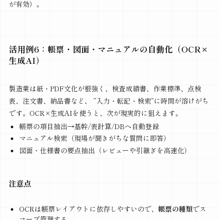
が有効）。
活用例6：帳票・図面・マニュアルの自動化（OCR×
生成AI）
製造業は紙・PDF文化が根強く、検査成績書、作業標準、点検
表、注文書、納品書など、 “入力・転記・検索”に時間が溶けがち
です。OCR×生成AIを使うと、次が現実的に狙えます。
帳票の項目抽出→基幹/表計算/DBへ自動登録
マニュアル検索（現場が聞きがちな質問に即答）
図面・仕様書の要点抽出（レビューや引継ぎを高速化）
注意点
OCRは帳票レイアウトに依存しやすいので、
帳票の種類
でス
コープ管理する