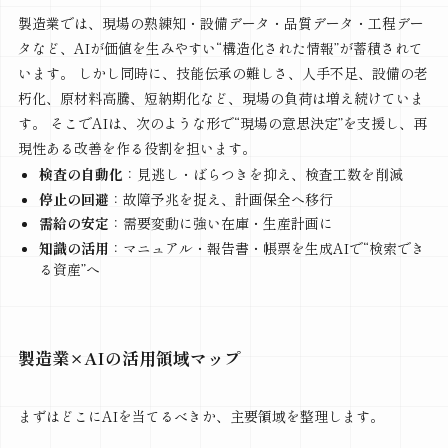
製造業では、現場の熟練知・設備データ・品質データ・工程デー
タなど、AIが価値を生みやすい“構造化された情報”が蓄積されて
います。 しかし同時に、技能伝承の難しさ、人手不足、設備の老
朽化、原材料高騰、短納期化など、現場の負荷は増え続けていま
す。 そこでAIは、次のような形で“現場の意思決定”を支援し、再
現性ある改善を作る役割を担います。
検査の自動化
：見逃し・ばらつきを抑え、検査工数を削減
停止の回避
：故障予兆を捉え、計画保全へ移行
需給の安定
：需要変動に強い在庫・生産計画に
知識の活用
：マニュアル・報告書・帳票を生成AIで“検索でき
る資産”へ
製造業×AIの活用領域マップ
まずはどこにAIを当てるべきか、主要領域を整理します。