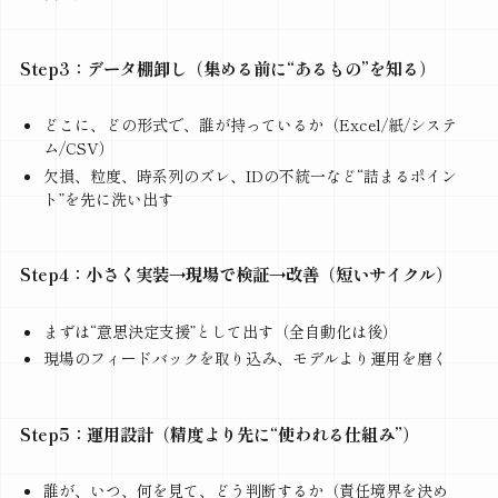
Step3：データ棚卸し（集める前に“あるもの”を知る）
どこに、どの形式で、誰が持っているか（Excel/紙/システ
ム/CSV）
欠損、粒度、時系列のズレ、IDの不統一など“詰まるポイン
ト”を先に洗い出す
Step4：小さく実装→現場で検証→改善（短いサイクル）
まずは“意思決定支援”として出す（全自動化は後）
現場のフィードバックを取り込み、モデルより運用を磨く
Step5：運用設計（精度より先に“使われる仕組み”）
誰が、いつ、何を見て、どう判断するか（責任境界を決め