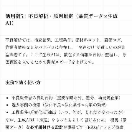
活用例5：不良解析・原因推定（品質データ×生成
AI）
不良解析では、検査結果、工程条件、原材料ロット、設備ログ、
作業者情報などがバラバラに存在し、 “関連づけ”が難しいのが典
型課題です。ここで生成AIは、散在する情報を要約・整理し、 原
因仮説を立てるための
調査スピード
を上げます。
実務で効く使い方
不良報告書の自動要約（重要な時系列、差分、再発防止策）
過去事例の検索（似た不良×似た条件×対策の効果）
工程条件の“変化点”抽出（いつ、何が、どれだけ変わったか）
なお、生成AIは「推定」をもっともらしく書けるため、
根拠（参
照データ）を必ず紐付ける設計
が重要です（RAG/ナレッジ検索