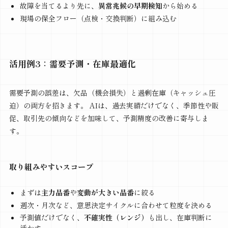
故障を当てるより先に、
異常兆候の早期検知
から始める
現場の保全フロー（点検・交換判断）に組み込む
活用例3：需要予測・在庫最適化
需要予測の誤差は、欠品（機会損失）と過剰在庫（キャッシュ圧
迫）の両方を招きます。 AIは、過去実績だけでなく、季節性や販
促、取引先の傾向などを加味して、予測精度の改善に寄与しま
す。
取り組みやすいスコープ
まずは
主力品番
や
変動が大きい品番
に絞る
週次・月次など、意思決定サイクルに合わせて粒度を決める
予測値だけでなく、
不確実性（レンジ）
も出し、在庫判断に