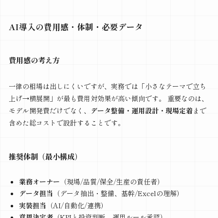
AI導入の費用感・体制・必要データ
費用感の考え方
一律の相場は出しにくいですが、実務では「小さなテーマで立ち
上げ→横展開」が最も費用対効果が高い傾向です。 重要なのは、
モデル開発費だけでなく、
データ整備・運用設計・現場定着
まで
含めた総コストで設計することです。
推奨体制（最小構成）
業務オーナー
（現場/品質/保全/生産の責任者）
データ担当
（データ抽出・整備、基幹/Excelの理解）
実装担当
（AI/自動化/連携）
意思決定者
（KPIと投資判断、運用ルール承認）