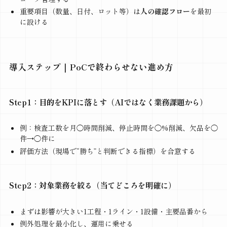
重要項目（数量、日付、ロット等）は
人の確認フロー
を最初
に設ける
導入ステップ｜PoCで終わらせない進め方
Step1：目的をKPIに落とす（AIではなく業務課題から）
例：検査工数を月◯時間削減、停止時間を◯%削減、欠品を◯
件→◯件に
評価方法（現場で“勝ち”と判断できる指標）を合意する
Step2：対象業務を絞る（当てどころを明確に）
まずは影響が大きい1工程・1ライン・1設備・主要品番から
例外処理を最小化し、運用に乗せる