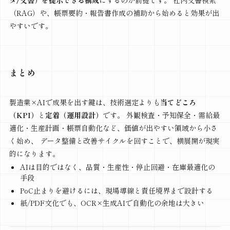
タ/文書）を提示できる構成
にするのが前提です。 社内文書検索
（RAG）や、帳票要約・報告書作成の補助から始めると効果が出
やすいです。
まとめ
製造業×AIで成果を出す鍵は、技術選定よりも
当てどころ
（KPI）
と
定着（運用設計）
です。 外観検査・予知保全・需給最
適化・生産計画・帳票自動化など、価値が出やすい領域から小さ
く始め、 データ整備と改善サイクルを回すことで、横展開が現実
的になります。
AIは目的ではなく、品質・生産性・停止回避・在庫最適化の
手段
PoC止まりを避けるには、現場導線と責任境界まで設計する
紙/PDF文化でも、OCR×生成AIで自動化の余地は大きい