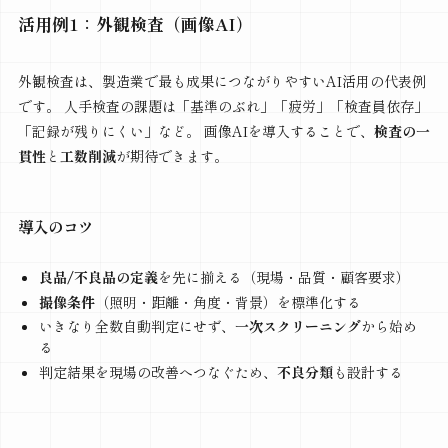
活用例1：外観検査（画像AI）
外観検査は、製造業で最も成果につながりやすいAI活用の代表例
です。 人手検査の課題は「基準のぶれ」「疲労」「検査員依存」
「記録が残りにくい」など。 画像AIを導入することで、
検査の一
貫性
と
工数削減
が期待できます。
導入のコツ
良品/不良品の定義
を先に揃える（現場・品質・顧客要求）
撮像条件
（照明・距離・角度・背景）を標準化する
いきなり全数自動判定にせず、
一次スクリーニング
から始め
る
判定結果を現場の改善へつなぐため、
不良分類
も設計する