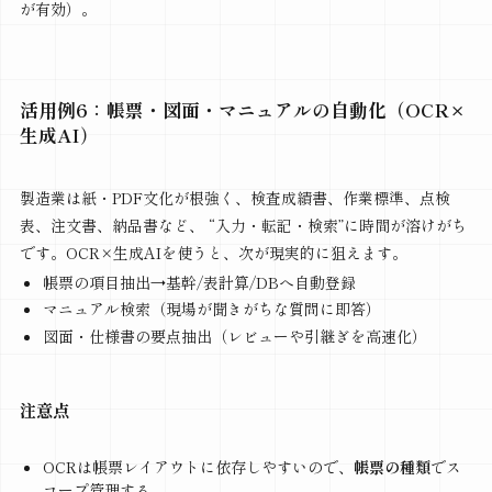
が有効）。
活用例6：帳票・図面・マニュアルの自動化（OCR×
生成AI）
製造業は紙・PDF文化が根強く、検査成績書、作業標準、点検
表、注文書、納品書など、 “入力・転記・検索”に時間が溶けがち
です。OCR×生成AIを使うと、次が現実的に狙えます。
帳票の項目抽出→基幹/表計算/DBへ自動登録
マニュアル検索（現場が聞きがちな質問に即答）
図面・仕様書の要点抽出（レビューや引継ぎを高速化）
注意点
OCRは帳票レイアウトに依存しやすいので、
帳票の種類
でス
コープ管理する