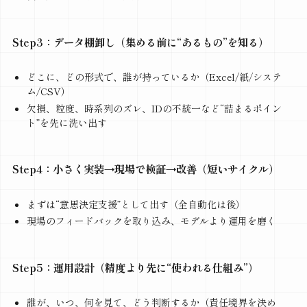
Step3：データ棚卸し（集める前に“あるもの”を知る）
どこに、どの形式で、誰が持っているか（Excel/紙/システ
ム/CSV）
欠損、粒度、時系列のズレ、IDの不統一など“詰まるポイン
ト”を先に洗い出す
Step4：小さく実装→現場で検証→改善（短いサイクル）
まずは“意思決定支援”として出す（全自動化は後）
現場のフィードバックを取り込み、モデルより運用を磨く
Step5：運用設計（精度より先に“使われる仕組み”）
誰が、いつ、何を見て、どう判断するか（責任境界を決め