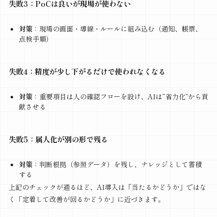
失敗3：PoCは良いが現場が使わない
対策
：現場の画面・導線・ルールに組み込む（通知、帳票、
点検手順）
失敗4：精度が少し下がるだけで使われなくなる
対策
：重要項目は人の確認フローを設け、AIは“省力化”から貢
献させる
失敗5：属人化が別の形で残る
対策
：判断根拠（参照データ）を残し、ナレッジとして蓄積
する
上記のチェックが通るほど、AI導入は「当たるかどうか」ではな
く「定着して改善が回るかどうか」に近づきます。