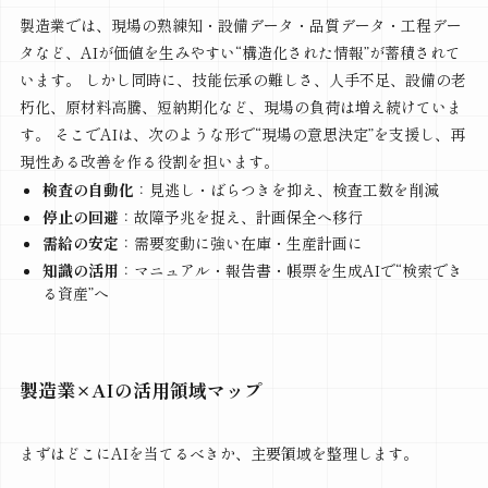
製造業では、現場の熟練知・設備データ・品質データ・工程デー
タなど、AIが価値を生みやすい“構造化された情報”が蓄積されて
います。 しかし同時に、技能伝承の難しさ、人手不足、設備の老
朽化、原材料高騰、短納期化など、現場の負荷は増え続けていま
す。 そこでAIは、次のような形で“現場の意思決定”を支援し、再
現性ある改善を作る役割を担います。
検査の自動化
：見逃し・ばらつきを抑え、検査工数を削減
停止の回避
：故障予兆を捉え、計画保全へ移行
需給の安定
：需要変動に強い在庫・生産計画に
知識の活用
：マニュアル・報告書・帳票を生成AIで“検索でき
る資産”へ
製造業×AIの活用領域マップ
まずはどこにAIを当てるべきか、主要領域を整理します。