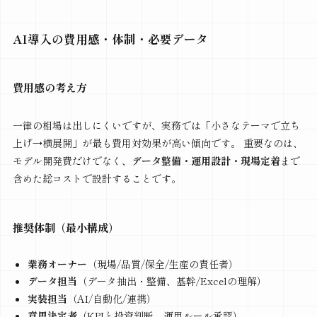
AI導入の費用感・体制・必要データ
費用感の考え方
一律の相場は出しにくいですが、実務では「小さなテーマで立ち
上げ→横展開」が最も費用対効果が高い傾向です。 重要なのは、
モデル開発費だけでなく、
データ整備・運用設計・現場定着
まで
含めた総コストで設計することです。
推奨体制（最小構成）
業務オーナー
（現場/品質/保全/生産の責任者）
データ担当
（データ抽出・整備、基幹/Excelの理解）
実装担当
（AI/自動化/連携）
意思決定者
（KPIと投資判断、運用ルール承認）