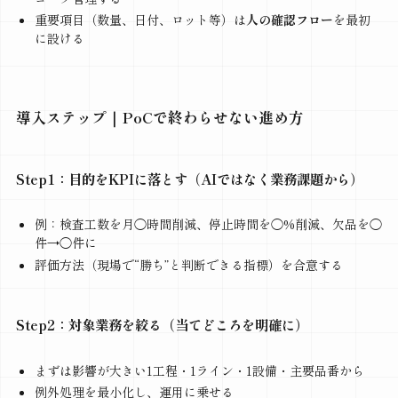
重要項目（数量、日付、ロット等）は
人の確認フロー
を最初
に設ける
導入ステップ｜PoCで終わらせない進め方
Step1：目的をKPIに落とす（AIではなく業務課題から）
例：検査工数を月◯時間削減、停止時間を◯%削減、欠品を◯
件→◯件に
評価方法（現場で“勝ち”と判断できる指標）を合意する
Step2：対象業務を絞る（当てどころを明確に）
まずは影響が大きい1工程・1ライン・1設備・主要品番から
例外処理を最小化し、運用に乗せる