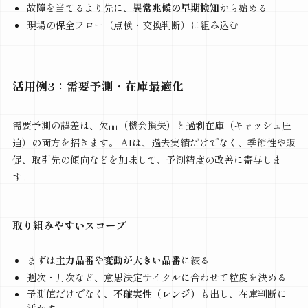
故障を当てるより先に、
異常兆候の早期検知
から始める
現場の保全フロー（点検・交換判断）に組み込む
活用例3：需要予測・在庫最適化
需要予測の誤差は、欠品（機会損失）と過剰在庫（キャッシュ圧
迫）の両方を招きます。 AIは、過去実績だけでなく、季節性や販
促、取引先の傾向などを加味して、予測精度の改善に寄与しま
す。
取り組みやすいスコープ
まずは
主力品番
や
変動が大きい品番
に絞る
週次・月次など、意思決定サイクルに合わせて粒度を決める
予測値だけでなく、
不確実性（レンジ）
も出し、在庫判断に