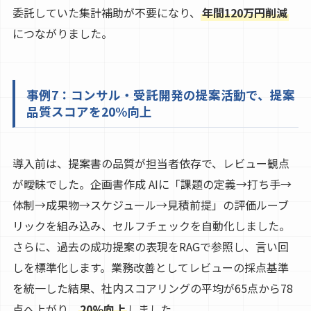
委託していた集計補助が不要になり、
年間120万円削減
につながりました。
事例7：コンサル・受託開発の提案活動で、提案
品質スコアを20%向上
導入前は、提案書の品質が担当者依存で、レビュー観点
が曖昧でした。企画書作成 AIに「課題の定義→打ち手→
体制→成果物→スケジュール→見積前提」の評価ルーブ
リックを組み込み、セルフチェックを自動化しました。
さらに、過去の成功提案の表現をRAGで参照し、言い回
しを標準化します。業務改善としてレビューの採点基準
を統一した結果、社内スコアリングの平均が65点から78
点へ上がり、
20%向上
しました。