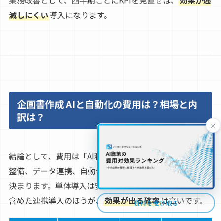
減しにくい
導入になります。
企画書作成 AIと自動化の費用は？相場と内
訳は？
×
結論として、費用は「AI利用料」だけでなく、テンプレ
整備、データ連携、自動化フロー、運用設計のコストで
決まります。単体導入は安く見えますが、業務改善まで
含めた連携導入のほうが、
効果が出る確率
は高いです。
資料を受け取る