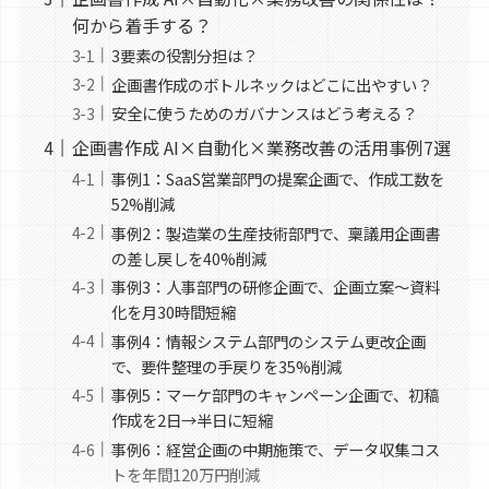
何から着手する？
3要素の役割分担は？
企画書作成のボトルネックはどこに出やすい？
安全に使うためのガバナンスはどう考える？
企画書作成 AI×自動化×業務改善の活用事例7選
事例1：SaaS営業部門の提案企画で、作成工数を
52%削減
事例2：製造業の生産技術部門で、稟議用企画書
の差し戻しを40%削減
事例3：人事部門の研修企画で、企画立案〜資料
化を月30時間短縮
事例4：情報システム部門のシステム更改企画
で、要件整理の手戻りを35%削減
事例5：マーケ部門のキャンペーン企画で、初稿
作成を2日→半日に短縮
事例6：経営企画の中期施策で、データ収集コス
トを年間120万円削減