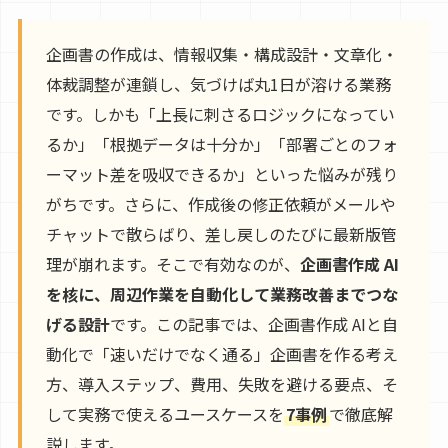
企画書の作成は、情報収集・構成設計・文章化・
体裁調整が連鎖し、気づけば丸1日が溶ける業務
です。しかも「上長に刺さるロジックになってい
るか」「根拠データは十分か」「部署ごとのフォ
ーマット差を吸収できるか」といった悩みが残り
がちです。さらに、作成後の修正依頼がメールや
チャットで散らばり、差し戻しのたびに最新版管
理が崩れます。そこで有効なのが、
企画書作成 AI
を核に、周辺作業を自動化して業務改善までつな
げる設計
です。この記事では、企画書作成 AIと自
動化で「速いだけでなく通る」企画書を作る考え
方、導入ステップ、費用、失敗を避ける要点、そ
して実務で使えるユースケースを
7事例
で徹底解
説します。