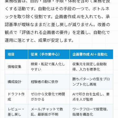
業務改善は、目的・指標・手順・体制を含めて業務を良
くする活動です。自動化はその手段の一つで、ボトルネ
ックを取り除く役割です。企画書作成 AIを入れても、承
認基準が曖昧なままだと差し戻しが減りません。改善の
観点で「評価される企画書の要件」を定義し、自動化で
運用に落とすと、成果が安定します。
項目
従来（手作業中心）
企画書作成 AI＋自動化
検索・転記で属人化し
収集元を固定し自動取
情報収集
やすい
得、入力を標準化
勝ちパターンの型をプロ
構成設計
経験者の勘に依存
ンプト化し再現
ドラフト作
ゼロから文章化で時間
AIで叩き台を生成し、要
成
がかかる
点を人が監修
レビュー・
メール/チャットで散
ワークフローで版管理、
差し戻し
乱、最新版が不明
指摘を構造化