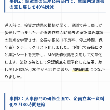
事例2：製造業の生産技術部門で、稟議用企画書
の差し戻しを40%削減
導入前は、投資対効果の根拠が弱く、稟議で差し戻しが
多発していました。企画書作成 AIに過去の承認済み稟議
の論点を学習させ、必要な根拠（不良率、停止時間、保
全費）をチェックリスト化しました。自動化で設備ログ
と集計シートを更新し、AIが数値根拠を引用して文章化
します。業務改善として承認観点を標準化した結果、差
し戻し回数が月20件から12件に減り、
40%削減
につなが
りました。
事例3：人事部門の研修企画で、企画立案〜資料
化を月30時間短縮