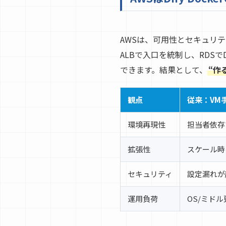
AWSは、可用性とセキュリ
ALBで入口を統制し、RDSでDB
できます。結果として、
“作
観点
従来：VM
環境再現性
担当者依存
拡張性
スケール時
セキュリティ
設定漏れが
運用負荷
OS/ミド