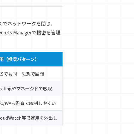
PCでネットワークを閉じ、
ets Managerで機密を管理
併用（推奨パターン）
EKSでも同一思想で展開
 Scalingやマネージドで吸収
VPC/WAF/監査で統制しやすい
CloudWatch等で運用を外出し