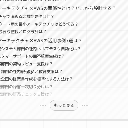
ker×アーキテクチャ×AWSの関係性とは？どこから設計する？
チャで決める非機能要件は何？
タート用の最小アーキテクチャはどう切る？
必要な監視とログ設計は？
ker×アーキテクチャ×AWSの活用事例7選は？
報システム部門の社内ヘルプデスク自動化は？
スタマーサポートの回答草案生成は？
務部門の契約レビュー支援は？
事部門の社内規程QAと教育支援は？
業企画の提案書作成を標準化する方法は？
発部門の障害一次切り分けは？
理部門の証憑チェック支援は？
もっと見る