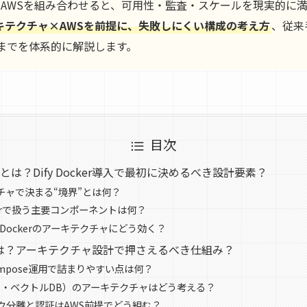
にAWSを組み合わせると、可用性・監査・スケールを現実的に
r×アーキテクチャ×AWSを前提に、失敗しにくい構成の考え方
、従来
までを体系的に解説します。
目次
は？Dify Docker導入で最初に決めるべき設計要素？
チャで決まる“境界”とは何？
ockerで扱う主要コンポーネントは何？
fy Dockerのアーキテクチャにどう効く？
kerとは？アーキテクチャ設計で押さえるべき仕組み？
 Compose運用で詰まりやすい点は何？
B・ベクトルDB）のアーキテクチャはどう考える？
ク分離と認証はAWS前提でどう組む？