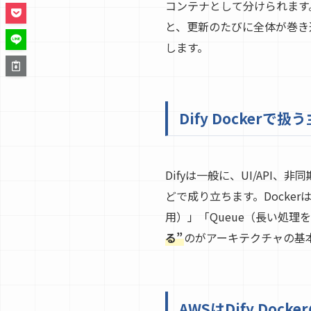
コンテナとして分けられます
と、更新のたびに全体が巻き
します。
Dify Docker
Difyは一般に、UI/API、
どで成り立ちます。Docke
用）」「Queue（長い処理を
る”
のがアーキテクチャの基
AWSはDify Do