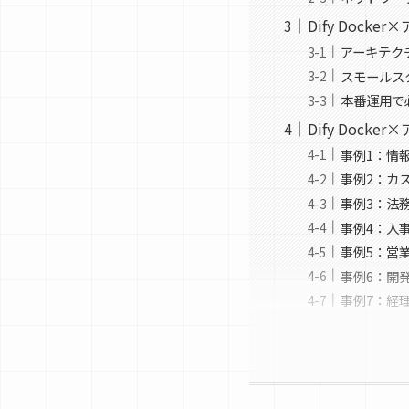
Dify Doc
アーキテク
スモールス
本番運用で
Dify Doc
事例1：情
事例2：カ
事例3：法
事例4：人
事例5：営
事例6：開
事例7：経