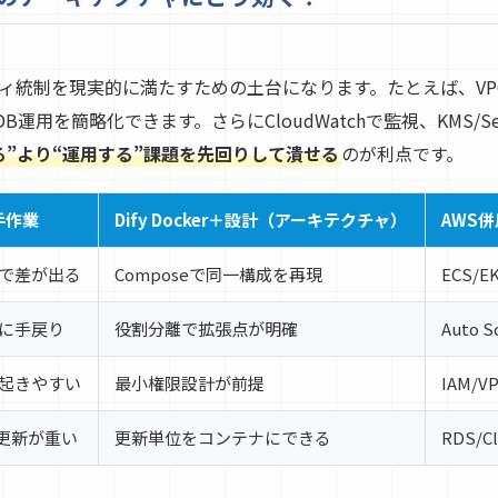
ティ統制を現実的に満たすための土台になります。たとえば、V
運用を簡略化できます。さらにCloudWatchで監視、KMS/Secr
る”より“運用する”課題を先回りして潰せる
のが利点です。
手作業
Dify Docker＋設計（アーキテクチャ）
AWS
で差が出る
Composeで同一構成を再現
ECS/
に手戻り
役割分離で拡張点が明確
Auto
起きやすい
最小権限設計が前提
IAM/
ル更新が重い
更新単位をコンテナにできる
RDS/