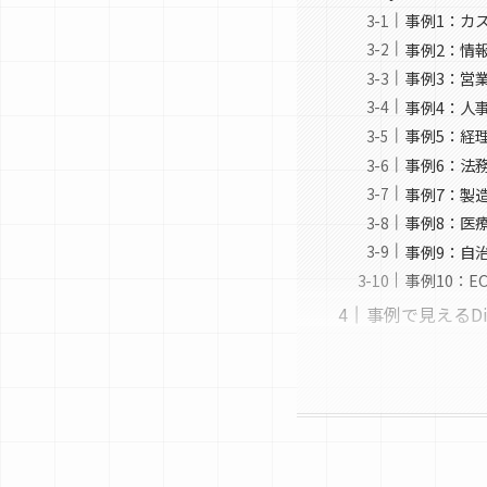
事例1：カ
事例2：情
事例3：営
事例4：人
事例5：経
事例6：法
事例7：製
事例8：医
事例9：自
事例10：
事例で見えるD