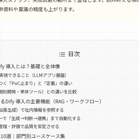
申資料や稟議の精度も上がります。
目次
fy 導入とは？基礎と全体像
入で実現できること（LLMアプリ基盤）
つく「PoC止まり」と「定着」の違い
個別開発・単体ツール）との違いを比較
るDify 導入の主要機能（RAG・ワークフロー）
索拡張生成）で社内情報を参照する
ーで「生成→判断→連携」まで自動化する
管理・評価で品質を安定させる
事例10選｜部門別ユースケース集