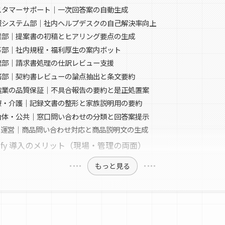
スタマーサポート｜一次回答案の自動生成
報システム部｜社内ヘルプデスクの自己解決率向上
業部｜提案書の初稿とヒアリング要点の生成
事部｜社内規程・福利厚生の案内ボット
理部｜請求書処理の仕訳レビュー支援
務部｜契約書レビューの論点抽出と条文要約
造業の品質保証｜不具合報告の要約と是正処置案
療・介護｜記録文書の整形と家族説明用の要約
治体・公共｜窓口問い合わせの分類と回答案提示
EC運営｜商品問い合わせ対応と商品説明文の生成
ify 導入のメリット（現場・管理の両面）
もっと見る