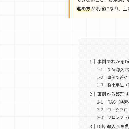
進め方
が明確になり、上
事例でわかるDi
Dify 導
事例で差が
従来手法（
事例から整理す
RAG（検
ワークフロ
プロンプト
Dify 導入×