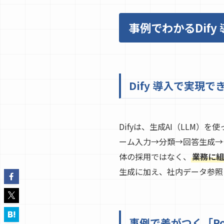
事例でわかるDif
Dify 導入で実現
Difyは、生成AI（LLM
ーム入力→分類→回答生成→
体の採用ではなく、
業務に組
生成に加え、社内データ参照（
事例で差がつく「P