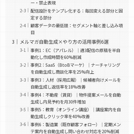
ー・禁止表現
配信設計をテンプレ化する：毎回変える部分と固
定する部分
顧客データの最低限：セグメント軸と差し込み項
目
メルマガ自動生成×やり方の活用事例6選
事例1：EC（アパレル）｜週3配信の原稿を半自
動化し作成時間を60%削減
事例2：SaaS（BtoBマーケ）｜ナーチャリング
を自動生成し商談化率を25%向上
事例3：人材（採用広報）｜候補者向けメールを
自動生成し返信率を18%改善
事例4：不動産（賃貸）｜物件提案メールを自動
生成し内見予約を月30件増加
事例5：教育（オンライン講座）｜講座案内を自
動生成しクリック率を40%改善
事例6：製造業（既存顧客フォロー）｜定期メン
テ案内を自動生成し問い合わせ対応を20%削減