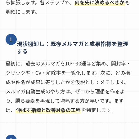
ら拡張します。各ステップで、
何を先に決めるべきか
も
明確にします。
1
現状棚卸し：既存メルマガと成果指標を整理
する
最初に、過去のメルマガを10〜30通ほど集め、開封率・
クリック率・CV・解除率を一覧化します。次に、どの構
成や件名が成果に寄与したかを仮説としてメモします。
メルマガ自動生成のやり方は、ゼロから理想を作るよ
り、勝ち要素を再現して増幅する方が早いです。まず
は、
伸ばす指標と改善対象の工程
を特定します。