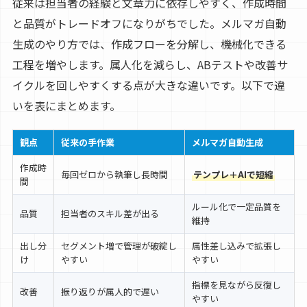
従来は担当者の経験と文章力に依存しやすく、作成時間
と品質がトレードオフになりがちでした。メルマガ自動
生成のやり方では、作成フローを分解し、機械化できる
工程を増やします。属人化を減らし、ABテストや改善サ
イクルを回しやすくする点が大きな違いです。以下で違
いを表にまとめます。
観点
従来の手作業
メルマガ自動生成
作成時
毎回ゼロから執筆し長時間
テンプレ＋AIで短縮
間
ルール化で一定品質を
品質
担当者のスキル差が出る
維持
出し分
セグメント増で管理が破綻し
属性差し込みで拡張し
け
やすい
やすい
指標を見ながら反復し
改善
振り返りが属人的で遅い
やすい