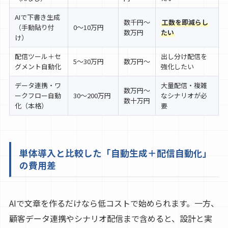
AIで下書き生成
数千円〜
工数を即減らし
（手動貼り付
0〜10万円
数万円
たい
け）
配信ツール＋セ
出し分け配信を
5〜30万円
数万円〜
グメント自動化
強化したい
データ連携・ワ
大量配信・複雑
数万円〜
ークフロー自動
30〜200万円
なシナリオが必
数十万円
化（本格）
要
単体導入と比較した「自動生成＋配信自動化」
の費用差
AIで文章を作るだけなら低コストで始められます。一方、
顧客データ連携やシナリオ配信まで含めると、設計と実