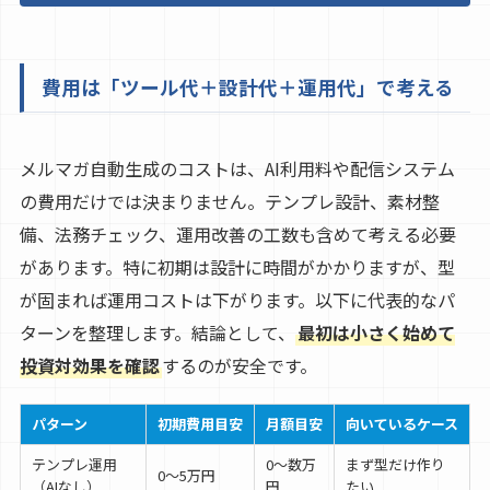
費用は「ツール代＋設計代＋運用代」で考える
メルマガ自動生成のコストは、AI利用料や配信システム
の費用だけでは決まりません。テンプレ設計、素材整
備、法務チェック、運用改善の工数も含めて考える必要
があります。特に初期は設計に時間がかかりますが、型
が固まれば運用コストは下がります。以下に代表的なパ
ターンを整理します。結論として、
最初は小さく始めて
投資対効果を確認
するのが安全です。
パターン
初期費用目安
月額目安
向いているケース
テンプレ運用
0〜数万
まず型だけ作り
0〜5万円
（AIなし）
円
たい