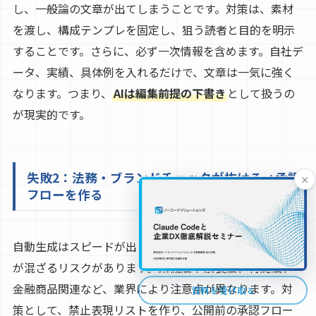
し、一般論の文章が出てしまうことです。対策は、素材
を渡し、構成テンプレを固定し、狙う読者と目的を明示
することです。さらに、必ず一次情報を含めます。自社デ
ータ、実績、具体例を入れるだけで、文章は一気に強く
なります。つまり、
AIは編集前提の下書き
として扱うの
が現実的です。
失敗2：法務・ブランドチェックが抜ける→承認
×
フローを作る
自動生成はスピードが出る反面、誇大表現や不適切表現
が混ざるリスクがあります。薬機法や景表法、特商法、
金融商品関連など、業界により注意点が異なります。対
資料を受け取る
策として、禁止表現リストを作り、公開前の承認フロー