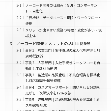
ノーコード開発の仕組み：GUI・コンポーネン
ト・自動化
主要機能：データベース・権限・ワークフロー・
連携
メリットが出やすい業務の特徴：変化が多い・現
場主体
ノーコード開発×メリットの活用事例6選
事例1：営業部門｜案件管理の属人化を解消し月
20時間削減
事例2：人事部門｜入社手続きワークフローを自
動化し工数35%削減
事例3：製造業の品質管理｜不具合報告を標準化
し対応時間を40%短縮
事例4：カスタマーサポート｜問い合わせ分類を
更新し一次解決率を12%改善
事例5：経理部門｜請求処理の照合を効率化しミ
スを60%削減