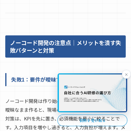
ノーコード開発の注意点｜メリットを潰す失
敗パターンと対策
×
失敗1：要件が曖昧で、アプリが使われない
ノーコード開発は作り始めが簡単です。その分、目的が
曖昧なまま作ると、現場の業務に合わず使われません。
対策は、KPIを先に置き、必須機能を最小に絞ることで
資料を受け取る
す。入力項目を増やし過ぎると、入力負担が増えます。メ