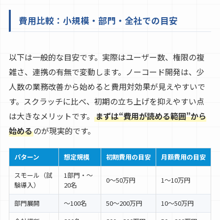
費用比較：小規模・部門・全社での目安
以下は一般的な目安です。実際はユーザー数、権限の複
雑さ、連携の有無で変動します。ノーコード開発は、少
人数の業務改善から始めると費用対効果が見えやすいで
す。スクラッチに比べ、初期の立ち上げを抑えやすい点
は大きなメリットです。
まずは“費用が読める範囲”から
始める
のが現実的です。
パターン
想定規模
初期費用の目安
月額費用の目安
スモール（試
1部門・〜
0〜50万円
1〜10万円
験導入）
20名
部門展開
〜100名
50〜200万円
10〜50万円