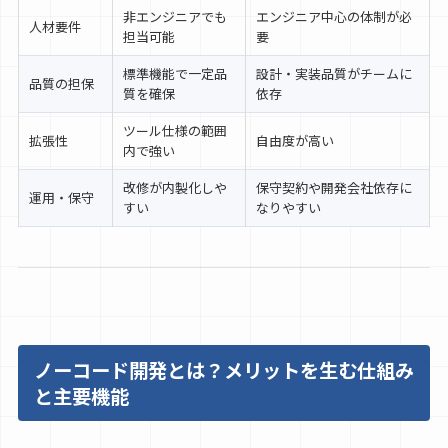
非エンジニアでも
エンジニア中心の体制が必
人材要件
担当可能
要
標準機能で一定品
設計・実装品質がチームに
品質の担保
質を確保
依存
ツール仕様の範囲
拡張性
自由度が高い
内で強い
改修が内製化しや
保守契約や開発会社依存に
運用・保守
すい
なりやすい
ノーコード開発とは？メリットを生む仕組み
と主要機能