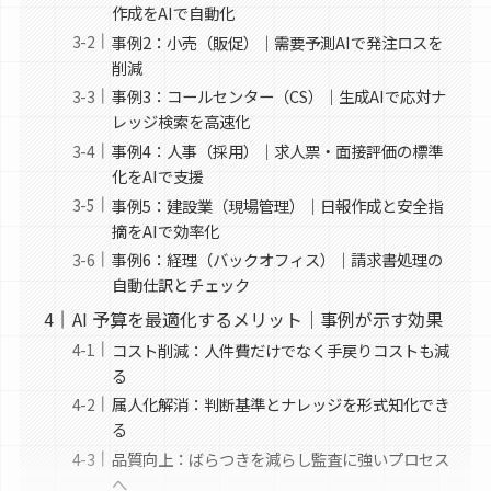
作成をAIで自動化
事例2：小売（販促）｜需要予測AIで発注ロスを
削減
事例3：コールセンター（CS）｜生成AIで応対ナ
レッジ検索を高速化
事例4：人事（採用）｜求人票・面接評価の標準
化をAIで支援
事例5：建設業（現場管理）｜日報作成と安全指
摘をAIで効率化
事例6：経理（バックオフィス）｜請求書処理の
自動仕訳とチェック
AI 予算を最適化するメリット｜事例が示す効果
コスト削減：人件費だけでなく手戻りコストも減
る
属人化解消：判断基準とナレッジを形式知化でき
る
品質向上：ばらつきを減らし監査に強いプロセス
へ