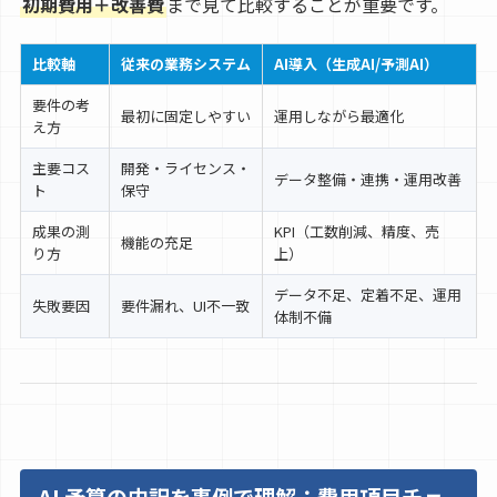
初期費用＋改善費
まで見て比較することが重要です。
比較軸
従来の業務システム
AI導入（生成AI/予測AI）
要件の考
最初に固定しやすい
運用しながら最適化
え方
主要コス
開発・ライセンス・
データ整備・連携・運用改善
ト
保守
成果の測
KPI（工数削減、精度、売
機能の充足
り方
上）
データ不足、定着不足、運用
失敗要因
要件漏れ、UI不一致
体制不備
AI 予算の内訳を事例で理解：費用項目チェ