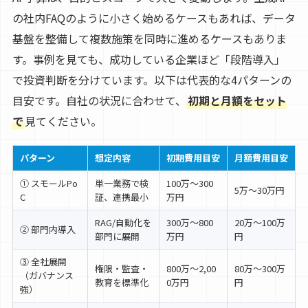
の社内FAQのように小さく始めるケースもあれば、データ
基盤を整備して複数施策を同時に進めるケースもありま
す。事例を見ても、成功している企業ほど「段階導入」
で投資判断を分けています。以下は代表的な4パターンの
目安です。自社の状況に合わせて、
初期と月額をセット
で
見てください。
パターン
想定内容
初期費用目安
月額費用目安
① スモールPo
単一業務で検
100万〜300
5万〜30万円
C
証、連携最小
万円
RAG/自動化を
300万〜800
20万〜100万
② 部門内導入
部門に展開
万円
円
③ 全社展開
権限・監査・
800万〜2,00
80万〜300万
（ガバナンス
教育を標準化
0万円
円
強）