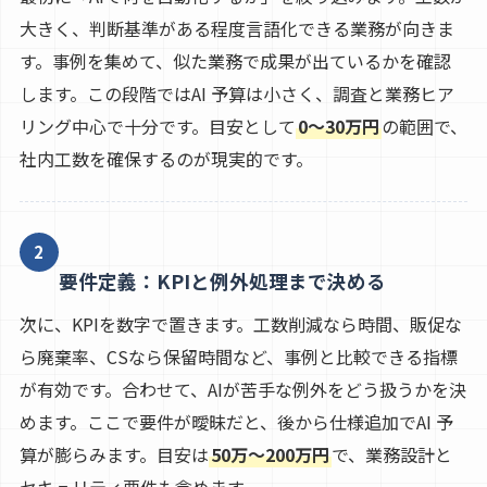
大きく、判断基準がある程度言語化できる業務が向きま
す。事例を集めて、似た業務で成果が出ているかを確認
します。この段階ではAI 予算は小さく、調査と業務ヒア
リング中心で十分です。目安として
0〜30万円
の範囲で、
社内工数を確保するのが現実的です。
2
要件定義：KPIと例外処理まで決める
次に、KPIを数字で置きます。工数削減なら時間、販促な
ら廃棄率、CSなら保留時間など、事例と比較できる指標
が有効です。合わせて、AIが苦手な例外をどう扱うかを決
めます。ここで要件が曖昧だと、後から仕様追加でAI 予
算が膨らみます。目安は
50万〜200万円
で、業務設計と
セキュリティ要件も含めます。