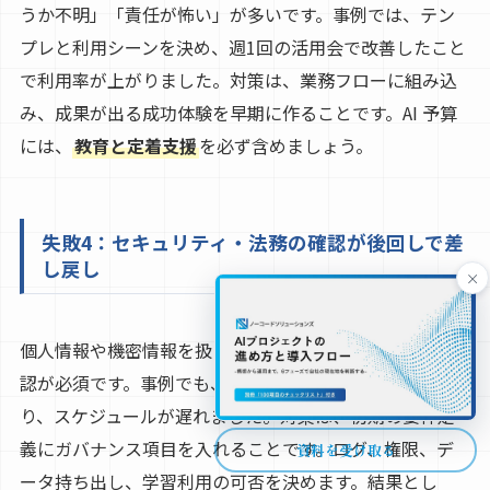
うか不明」「責任が怖い」が多いです。事例では、テン
プレと利用シーンを決め、週1回の活用会で改善したこと
で利用率が上がりました。対策は、業務フローに組み込
み、成果が出る成功体験を早期に作ることです。AI 予算
には、
教育と定着支援
を必ず含めましょう。
失敗4：セキュリティ・法務の確認が後回しで差
し戻し
×
個人情報や機密情報を扱う業務では、法務・情シスの確
認が必須です。事例でも、後から規程の整備が必要にな
り、スケジュールが遅れました。対策は、初期の要件定
義にガバナンス項目を入れることです。ログ、権限、デ
資料を受け取る
ータ持ち出し、学習利用の可否を決めます。結果とし