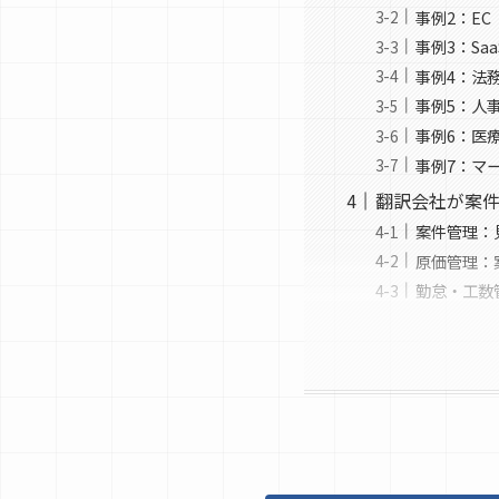
事例2：E
事例3：Sa
事例4：法
事例5：人
事例6：医
事例7：マ
翻訳会社が案
案件管理：
原価管理：
勤怠・工数