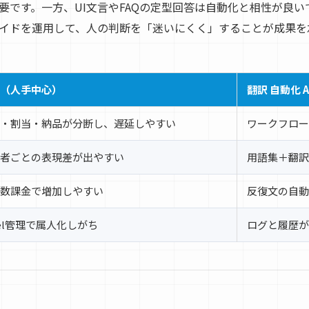
です。一方、UI文言やFAQの定型回答は自動化と相性が良いで
イドを運用して、人の判断を「迷いにくく」することが成果を
（人手中心）
翻訳 自動化 
・割当・納品が分断し、遅延しやすい
ワークフロー
者ごとの表現差が出やすい
用語集＋翻訳
数課金で増加しやすい
反復文の自動
cel管理で属人化しがち
ログと履歴が