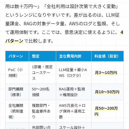
用は数十万円〜」「全社利用は設計次第で大きく変動」
というレンジになりやすいです。差が出るのは、LLM従
量課金、RAGの対象データ量、AWSのログと監視、そし
て運用体制です。ここでは、意思決定に使えるように、
4
パターン
で比較します。
パターン
想定
主な費用内訳
料金感（目安）
1部署・限定
PoC（小
LLM従量＋最小A
ユースケー
月3〜10万円
規模）
WS（ログ少）
ス
部門展開
50〜200名
RAG運用＋監視
月10〜50万円
（標準）
規模
＋権限設計
全社展開
複数部門・
AWS冗長化＋ロ
月50〜200万
（統制重
監査要件あ
グ保持＋運用工
円
視）
り
数
外部問い合
スケール設計＋