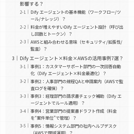
影響する？
Dify エージェントの基本機能（ワークフロー/ツ
ール/ナレッジ）？
料金が増えやすいDify エージェント設計（呼び出
し回数とトークン）？
AWSと組み合わせる意味（セキュリティ/拡張性/
監査）？
Dify エージェント×料金×AWSの活用事例7選？
事例1：カスタマーサポート部門の一次回答自動
化（Dify エージェント×料金最適化）？
事例2：人事部門の規程QAと申請案内（AWSで監
査ログを確保）？
事例3：経理部門の請求書チェック補助（Dify エ
ージェントでルール適用）？
事例4：営業部門の提案書ドラフト作成（料金
を“案件単位”で管理）？
事例5：情報システム部門の社内ヘルプデスク
（AWSで閉域運用）？