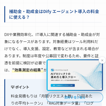
補助金・助成金はDify エージェント導入の料金
に使える？
DXや業務効率化、IT導入に関連する補助金・助成金が対
象になるケースがあります。対象経費はツール利用料だ
けでなく、導入支援、設定、教育などが含まれる場合が
あります。制度は年度や公募回で変わるため、要件と証
×
憑を前提に検討が必要です。特にPoC後の本格展開で
は、
“効果測定の結果”
が申請の説得力になります。
💡 ポイント
料金見積もりは「月間リクエスト数」「1回あた
資料を受け取る
りの平均トークン」「RAG対象データ量」「ログ