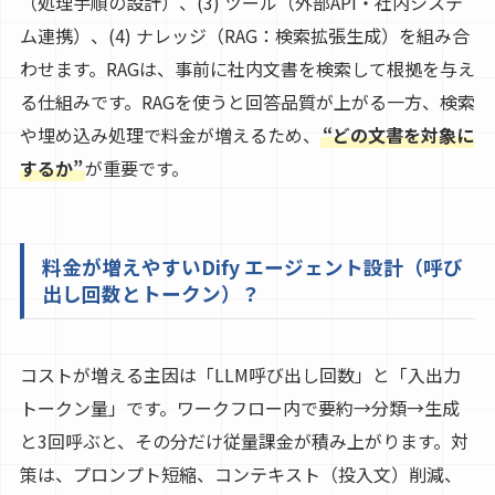
（処理手順の設計）、(3) ツール（外部API・社内システ
ム連携）、(4) ナレッジ（RAG：検索拡張生成）を組み合
わせます。RAGは、事前に社内文書を検索して根拠を与え
る仕組みです。RAGを使うと回答品質が上がる一方、検索
や埋め込み処理で料金が増えるため、
“どの文書を対象に
するか”
が重要です。
料金が増えやすいDify エージェント設計（呼び
出し回数とトークン）？
コストが増える主因は「LLM呼び出し回数」と「入出力
トークン量」です。ワークフロー内で要約→分類→生成
と3回呼ぶと、その分だけ従量課金が積み上がります。対
策は、プロンプト短縮、コンテキスト（投入文）削減、