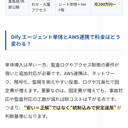
高負荷/外
わせ・大量
レート制限＋WA
月200万円〜
部公開
アクセス
F等
Dify エージェント単体とAWS連携で料金はどう
変わる？
単体導入は早い一方、監査ログやアクセス制御の要件が
強いと追加対応が必要です。AWS連携は、ネットワー
ク、暗号化、監視を揃えやすい反面、ログや冗長化で固
定費が増えます。重要なのは、固定費が増えても、事故対
応や監査対応の工数が減れば総コストは下がる点です。
つまり、
“安い＝正解”ではなく“統制込みで安定運用”
が
判断基準になります。