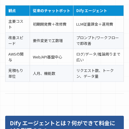
観点
従来のチャットボット
Dify エージェント
主要コス
初期開発費＋改修費
LLM従量課金＋運用費
ト
改善スピ
プロンプト/ワークフロー
要件変更で工数増
ード
で即改善
AWSの関
ログ/データ/推論周りまで
Web/API基盤中心
与
広い
見積もり
リクエスト数、トーク
人月、機能数
単位
ン、データ量
Dify エージェントとは？何ができて料金に