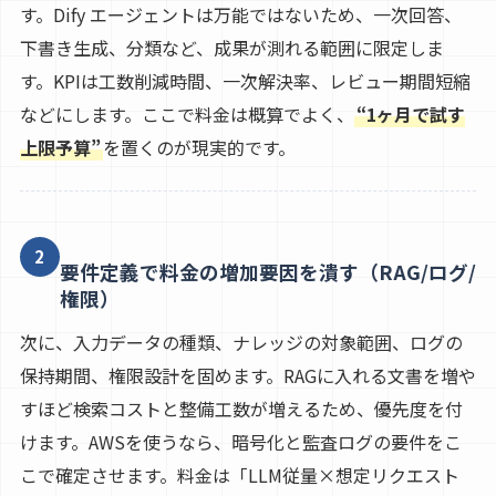
す。Dify エージェントは万能ではないため、一次回答、
下書き生成、分類など、成果が測れる範囲に限定しま
す。KPIは工数削減時間、一次解決率、レビュー期間短縮
などにします。ここで料金は概算でよく、
“1ヶ月で試す
上限予算”
を置くのが現実的です。
2
要件定義で料金の増加要因を潰す（RAG/ログ/
権限）
次に、入力データの種類、ナレッジの対象範囲、ログの
保持期間、権限設計を固めます。RAGに入れる文書を増や
すほど検索コストと整備工数が増えるため、優先度を付
けます。AWSを使うなら、暗号化と監査ログの要件をこ
こで確定させます。料金は「LLM従量×想定リクエスト