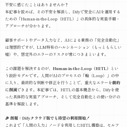
不安に感じたことはありませんか？
本記事を読めば、その不安を解消し、Difyで安全にAIを運用する
ための「Human-in-the-Loop（HITL）」の具体的な実装手順・
アプローチが分かります。
顧客サポートやデータ入力など、AIによる業務の「完全自動化」
は理想的ですが、LLM特有のハルシネーション（もっともらしい
嘘）や、想定外のエラーのリスクが常につきまといます。
この課題を解決するのが、
Human-in-the-Loop（HITL）
とい
う設計モデルです。人間がAIのプロセスの「輪（Loop）」の中
に入り、最終的な判断や修正を行うことで、重大なエラーを
劇的
に削減
できます。本記事では、HITLの基本概念から、Difyを使
った具体的な実装アプローチ、そして完全自動化との使い分けの
基準を解説します。
🎉 朗報：Difyクラウド版でも待望の利用開始！
これまで「人間の入力」ノードを利用したHITL構築は、セルフ