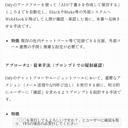
Difyのワークフローを使って「AIが下書きを作成して保存する」
ところまでを自動化し、SlackやMake等の外部システムへ
WebHookを飛ばして人間が確認・承認した後に、本番へ反映さ
せる手法です。
特徴
: 既存の社内チャットツール等で完結できる反面、外部ツ
ール連携の手間と複雑な設定が必要です。
アプローチ2：従来手法（プロンプトでの疑似確認）
Difyのチャットフローやエージェントツールにおいて、重要なア
クション（メール送信やAPI呼び出し）を実行する前に、明示的
にユーザーに「確認」を求めるようプロンプトを設計する手法で
す。
特徴
:
「〇〇を実行してもよろしいですか？」とユーザーに確認を取
り、YESの場合のみ実行してください