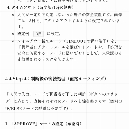
も、ボタン結果ごとに線を分けることができます。
タイムアウト（時間切れ時の処理）
人間が一定期間対応しなかった場合の安全装置です。画像
では「3日間」でタイムアウトするように設定されていま
す。
設定例:
に設定。
3日
タイムアウト後のルート（TIMEOUTの青い端子）を、
「管理者にアラートメールを飛ばす」ノードや、「処理を
安全に破棄する」ノードに繋いでおくことで、未承認のま
ま放置されるリスクを防ぎます。
4.4 Step 4：判断後の後続処理（直接ルーティング）
「人間の入力」ノードで担当者が下した判断（ボタンのクリッ
ク）に応じて、直接それぞれのノードへと線を繋ぎます（個別の
IF/ELSEノードの配置は不要です）。
1. 「APPROVE」ルートの設定（承認時）