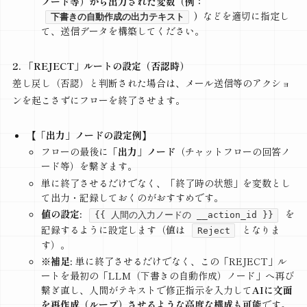
ノード等）から出力された変数（例：
）
などを適切に指定し
下書きの自動作成の出力テキスト
て、送信データを構築してください。
2. 「REJECT」ルートの設定（否認時）
差し戻し（否認）と判断された場合は、メール送信等のアクショ
ンを起こさずにフローを終了させます。
【「出力」ノードの設定例】
フローの最後に
「出力」ノード
（チャットフローの回答ノ
ード等）を繋ぎます。
単に終了させるだけでなく、「終了時の状態」を変数とし
て出力・記録しておくのがおすすめです。
値の設定:
を
{{ 人間の入力ノードの __action_id }}
記録するように設定します（値は
となりま
Reject
す）。
※補足:
単に終了させるだけでなく、この「REJECT」ル
ートを最初の「LLM（下書きの自動作成）ノード」へ再び
繋ぎ直し、人間がテキストで修正指示を入力して
AIに文面
を再作成（ループ）させるような高度な構成も可能
です。