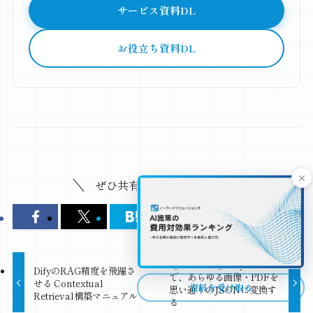
サービス資料DL
お役立ち資料DL
×
ぜひ共有お願いします！
【脱・OCR】Dify×VLM
DifyのRAG精度を飛躍さ
で、あらゆる画像・PDFを
せる Contextual
資料を受け取る
思い通りのJSONに変換す
Retrieval構築マニュアル
る