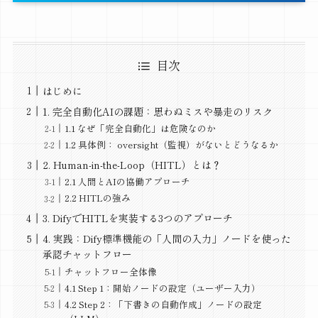
目次
はじめに
1. 完全自動化AIの課題：思わぬミスや暴走のリスク
1.1 なぜ「完全自動化」は危険なのか
1.2 具体例： oversight（監視）がないとどうなるか
2. Human-in-the-Loop（HITL）とは？
2.1 人間とAIの協働アプローチ
2.2 HITLの強み
3. DifyでHITLを実装する3つのアプローチ
4. 実践：Dify標準機能の「人間の入力」ノードを使った
承認チャットフロー
チャットフロー全体像
4.1 Step 1：開始ノードの設定（ユーザー入力）
4.2 Step 2：「下書きの自動作成」ノードの設定