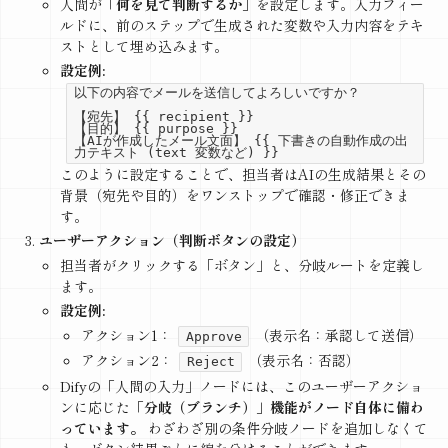
人間が
「何を見て判断するか」
を設定します。入力フィー
ルドに、前のステップで生成された変数や入力内容をテキ
ストとして埋め込みます。
設定例:
以下の内容でメールを送信してよろしいですか？
【宛先】 {{ recipient }}
【目的】 {{ purpose }}
【AIが作成したメール文面】 {{ 下書きの自動作成の出
力テキスト (text 変数など) }}
このように設定することで、担当者はAIの生成結果とその
背景（宛先や目的）をワンストップで確認・修正できま
す。
ユーザーアクション（判断ボタンの設定）
担当者がクリックする「ボタン」と、分岐ルートを定義し
ます。
設定例:
アクション1：
（表示名：承認して送信）
Approve
アクション2：
（表示名：否認）
Reject
Difyの「人間の入力」ノードには、このユーザーアクショ
ンに応じた
「分岐（ブランチ）」機能がノード自体に備わ
っています。
わざわざ別の条件分岐ノードを追加しなくて