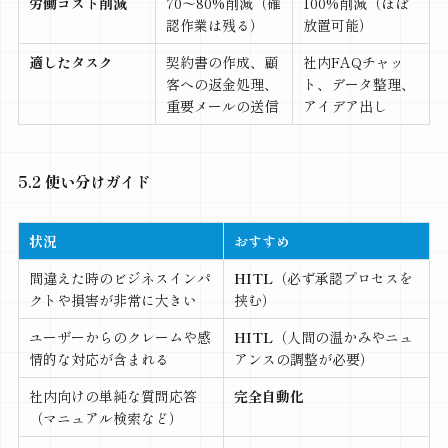
労働コスト削減
70〜80%削減（確
100%削減（ほぼ
認作業は残る）
放置可能）
適したタスク
契約書の作成、顧
社内FAQチャッ
客への返金処理、
ト、データ整理、
重要メールの送信
アイデア出し
5.2 使い分けガイド
状況
おすすめ
間違えた時のビジネスインパ
HITL
（必ず承認プロセスを
クトや損害が非常に大きい
挟む）
ユーザーからのクレームや感
HITL
（人間の温かみやニュ
情的な対応が含まれる
アンスの調整が必要）
社内向けの単純な質問応答
完全自動化
（マニュアル検索など）