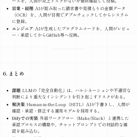
ースを、人間が炎上リスクがないか最終確認して投稿。
営業・経理
: AIが読み取った請求書や見積もりの金額データ
（OCR）を、人間が目視でダブルチェックしてからシステム
に登録。
エンジニア
: AIが生成したプログラムコードを、人間がレビュ
ー・承認してからGitHub等へ反映。
6. まとめ
課題
: LLMの「完全自動化」は、ハルシネーションや不適切な
判断により重大なインシデントを引き起こすリスクがある。
解決策
: Human-in-the-Loop（HITL）AIが下書きし、人間が
確認・承認・修正する運用モデルを採用する。
Difyでの実装
: 外部ワークフロー（Make/Slack）と連携した
承認プロセスの構築や、チャットプロンプトでの対話的な確
認を組み込む。