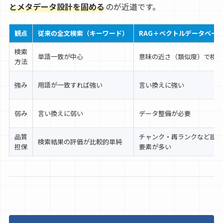
とメタデータ設計を固める
のが近道です。
観点
従来の全文検索（キーワード）
RAG＋ベクトルデータベー
検索
単語一致が中心
意味の近さ（類似度）で検索
方法
強み
用語が一致すれば強い
言い換えに強い
弱み
言い換えに弱い
データ整備が必要
品質
チャンク・再ランクなど設計
検索結果の評価が比較的単純
担保
要素が多い