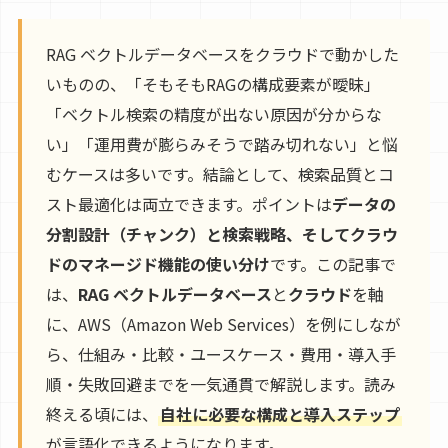
RAG ベクトルデータベースをクラウドで動かした
いものの、「そもそもRAGの構成要素が曖昧」
「ベクトル検索の精度が出ない原因が分からな
い」「運用費が膨らみそうで踏み切れない」と悩
むケースは多いです。結論として、検索品質とコ
スト最適化は両立できます。ポイントは
データの
分割設計（チャンク）と検索戦略、そしてクラウ
ドのマネージド機能の使い分け
です。この記事で
は、
RAG ベクトルデータベース
と
クラウド
を軸
に、AWS（Amazon Web Services）を例にしなが
ら、仕組み・比較・ユースケース・費用・導入手
順・失敗回避までを一気通貫で解説します。読み
終える頃には、
自社に必要な構成と導入ステップ
が言語化できるようになります。