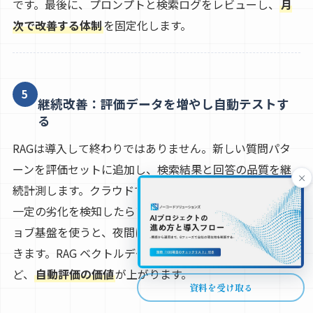
です。最後に、プロンプトと検索ログをレビューし、
月
次で改善する体制
を固定化します。
5
継続改善：評価データを増やし自動テストす
る
RAGは導入して終わりではありません。新しい質問パタ
ーンを評価セットに追加し、検索結果と回答の品質を継
×
続計測します。クラウドでバッチテストを自動実行し、
一定の劣化を検知したらアラートを出します。AWSのジ
ョブ基盤を使うと、夜間に回して朝にレポートを確認で
きます。RAG ベクトルデータベースの更新が増えるほ
ど、
自動評価の価値
が上がります。
資料を受け取る