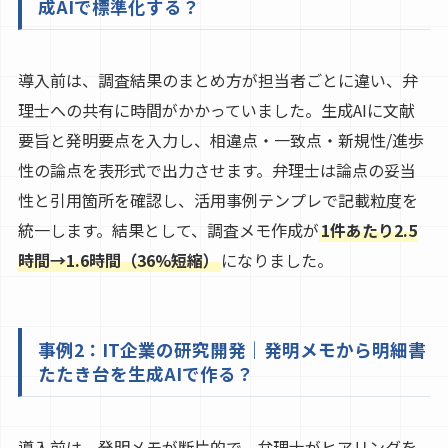
成AIで標準化する？
導入前は、調査結果のまとめ方が担当者ごとに違い、弁
理士への共有に時間がかかっていました。生成AIに文献
要旨と発明要点を入力し、相違点・一致点・新規性/進歩
性の論点を表形式で出力させます。弁理士は論点の妥当
性と引用箇所を確認し、活用事例テンプレで記載粒度を
統一します。結果として、調査メモ作成が
1件あたり2.5
時間→1.6時間（36%短縮）
になりました。
事例2：IT企業の研究開発｜発明メモから明細書
たたき台を生成AIで作る？
導入前は、発明メモが断片的で、弁理士がヒアリングを