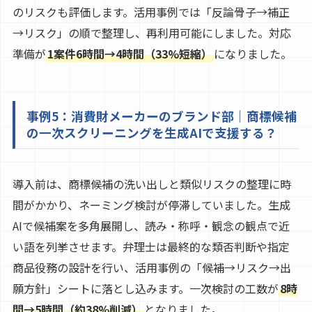
のリスクも評価します。活用事例では「反論骨子→補正
→リスク」の順で整理し、再利用可能にしました。対応
準備が
1案件6時間→4時間（33%短縮）
になりました。
事例5：消費財メーカーのブランド部｜商標候補
の一次スクリーニングを生成AIで支援する？
導入前は、商標候補の洗い出しと類似リスクの整理に時
間がかかり、ネーミング検討が停滞していました。生成
AIで候補案を多角展開し、読み・称呼・観念の観点で近
い語を列挙させます。弁理士は最終的な類否判断や指定
商品役務の設計を行い、活用事例の「候補→リスク→出
願方針」シートに落とし込みます。一次検討の工数が
8時
間→5時間（約38%削減）
となりました。