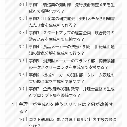
事例1：製造業の知財部｜先行技術調査メモを生
成AIで標準化する？
事例2：IT企業の研究開発｜発明メモから明細書
たたき台を生成AIで作る？
事例3：スタートアップの経営企画｜競合特許の
読み込みを生成AIで圧縮する？
事例4：食品メーカーの法務・知財｜拒絶理由通
知の論点分解を生成AIで行う？
事例5：消費財メーカーのブランド部｜商標候補
の一次スクリーニングを生成AIで支援する？
事例6：機械メーカーの知財部｜クレーム表現の
言い換え案を生成AIで増やす？
事例7：企業横断の知財教育｜弁理士監修で生成
AIプロンプト集を整備する？
弁理士が生成AIを使うメリットは？何が改善す
る？
コスト削減は可能？弁理士費用と社内工数の最適
化は？