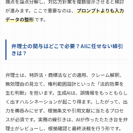
摘点を論点分解し、対応方針案を複数提示させると検討
が進みます。ここで重要なのは、
プロンプトよりも入力
データの整形
です。
弁理士の関与はどこで必要？AIに任せない線引
きは？
弁理士は、特許法・商標法などの適用、クレーム解釈、
無効理由の見立て、権利範囲設計といった「法的効果を
生む判断」を担います。生成AIは、誤情報をもっともらし
く出すハルシネーションが起こり得ます。したがって、出
力を鵜呑みにせず、根拠条文や引用文献に当たるプロセ
スが必須です。実務の線引きは、AIが作ったたたき台を弁
理士がレビューし、根拠確認と最終決裁を行う形です。