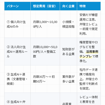
パターン
想定費用（目安）
向く企業
特徴
安価だが機密
運用に注意。
① 個人向け生
月額3,000〜10,00
小規模・
弁理士レビュ
成AIのみ
0円/人
検証段階
ー前提で限定
利用。
権限管理やロ
② 法人向け生
月額10,000〜50,0
グなどを整
知財部が
成AI＋運用ルー
00円/人＋整備工
備。
活用事例
ある企業
ル
数
テンプレ
で標
準化。
社内データ連
③ 生成AI＋連
携で精度向
月額30万〜＋初
案件数が
携（文書管理・
上。弁理士の
期50万〜
多い企業
検索）
監修で判断点
を固定。
レビュー体制
④ 生成AI＋弁
と教育を含
品質重