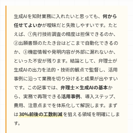
生成AIを知財業務に入れたいと思っても、
何から
任せてよいか
が曖昧だと失敗しやすいです。たと
えば、①先行技術調査の精度は担保できるのか、
②出願書類のたたき台はどこまで自動化できるの
か、③機密情報や発明内容が外部に漏れないか、
といった不安が残ります。結論として、弁理士が
生成AIの出力を法的・技術的観点で監督し、活用
事例に沿って業務を切り分けると成果が出やすい
です。この記事では、
弁理士×生成AIの基本
か
ら、実務で再現できる
活用事例
、導入ステップ、
費用、注意点までを体系化して解説します。まず
は
30%前後の工数削減
を狙える領域を明確にしま
す。