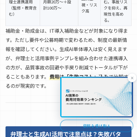
理士連携運用
月額20万〜＋設
む。事故リス
視・リス
（監修・教育含
計100万〜
クを抑え、再
ク高
む）
現性を高め
る。
補助金・助成金は、IT導入補助金などが対象になり得ま
す。ただし要件や公募時期で変わるため、制度の最新情
報を確認してください。生成AI単体導入は安く見えます
が、弁理士と活用事例テンプレを組み合わせた連携導入
の方が、品質事故の回避や手戻り削減でトータルが下が
ることもあります。
費用は「失敗コスト」込み
で比較す
×
るのが現実的です。
資料を受け取る
弁理士と生成AI活用で注意点は？失敗パタ