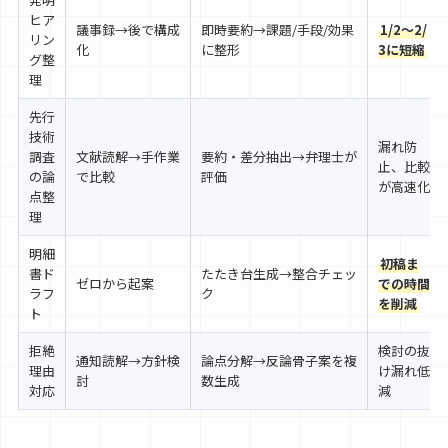
ヒア
議事録→後で構成
即時要約→課題/手段/効果
1/2〜2/
リン
化
に整形
3に短縮
グ整
理
先行
技術
漏れ防
調査
文献読解→手作業
要約・差分抽出→弁理士が
止、比較
の論
で比較
評価
が高速化
点整
理
明細
初稿ま
書ド
たたき台生成→整合チェッ
ゼロから起案
での時間
ラフ
ク
を削減
ト
拒絶
検討の抜
通知読解→方針検
論点分解→反論骨子案を複
理由
け漏れ低
討
数生成
対応
減