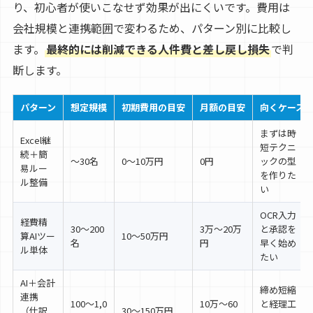
り、初心者が使いこなせず効果が出にくいです。費用は
会社規模と連携範囲で変わるため、パターン別に比較し
ます。
最終的には削減できる人件費と差し戻し損失
で判
断します。
パターン
想定規模
初期費用の目安
月額の目安
向くケース
まずは時
Excel継
短テクニ
続＋簡
〜30名
0〜10万円
0円
ックの型
易ルー
を作りた
ル整備
い
OCR入力
経費精
30〜200
3万〜20万
と承認を
算AIツー
10〜50万円
名
円
早く始め
ル単体
たい
AI＋会計
締め短縮
連携
100〜1,0
10万〜60
と経理工
（仕訳
30〜150万円