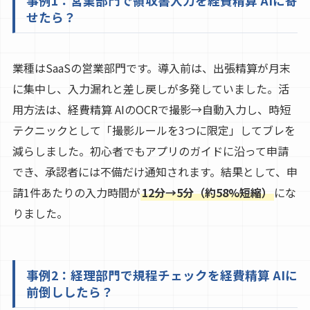
事例1：営業部門で領収書入力を経費精算 AIに寄
せたら？
業種はSaaSの営業部門です。導入前は、出張精算が月末
に集中し、入力漏れと差し戻しが多発していました。活
用方法は、経費精算 AIのOCRで撮影→自動入力し、時短
テクニックとして「撮影ルールを3つに限定」してブレを
減らしました。初心者でもアプリのガイドに沿って申請
でき、承認者には不備だけ通知されます。結果として、申
請1件あたりの入力時間が
12分→5分（約58%短縮）
にな
りました。
事例2：経理部門で規程チェックを経費精算 AIに
前倒ししたら？