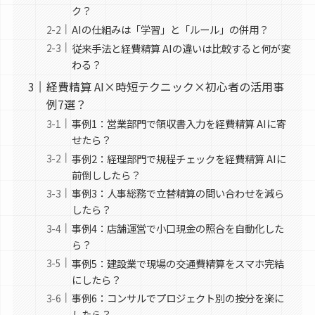
ク？
AIの仕組みは「学習」と「ルール」の併用？
従来手法と経費精算 AIの違いは比較すると何が変
わる？
経費精算 AI×時短テクニック×初心者の活用事
例7選？
事例1：営業部門で領収書入力を経費精算 AIに寄
せたら？
事例2：経理部門で規程チェックを経費精算 AIに
前倒ししたら？
事例3：人事総務で立替精算の問い合わせを減ら
したら？
事例4：店舗運営で小口現金の照合を自動化した
ら？
事例5：建設業で現場の交通費精算をスマホ完結
にしたら？
事例6：コンサルでプロジェクト別の按分を楽に
したら？