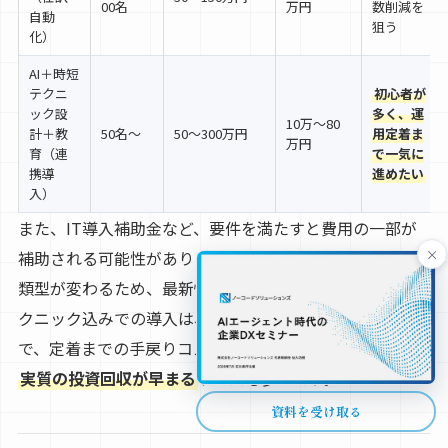
00名
万円
数削減を
自動
狙う
化）
AI＋時短
テクニ
初心者が
ック設
多く、運
10万〜80
計＋教
50名〜
50〜300万円
用定着ま
万円
育（連
で一気に
携導
進めたい
入）
また、IT導入補助金など、要件を満たすと費用の一部が
×
補助される可能性があります。補助金は公募時期や対象
類型が変わるため、最新情報の確認が必要です。時短テ
クニック込みでの導入は、初期費用が上がりやすい一方
で、定着までの手戻りコストが下がります。結果として、
実質の投資回収が早まる
ケースも多いです。
資料を受け取る