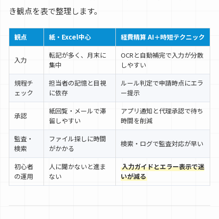
き観点を表で整理します。
観点
紙・Excel中心
経費精算 AI＋時短テクニック
転記が多く、月末に
OCRと自動補完で入力が分散
入力
集中
しやすい
規程チ
担当者の記憶と目視
ルール判定で申請時点にエラ
ェック
に依存
ー提示
紙回覧・メールで滞
アプリ通知と代理承認で待ち
承認
留しやすい
時間を削減
監査・
ファイル探しに時間
検索・ログで監査対応が早い
検索
がかかる
初心者
人に聞かないと進ま
入力ガイドとエラー表示で迷
の運用
ない
いが減る