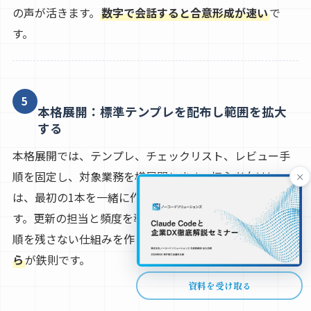
の声が活きます。
数字で会話すると合意形成が速い
で
す。
5
本格展開：標準テンプレを配布し範囲を拡大
する
本格展開では、テンプレ、チェックリスト、レビュー手
順を固定し、対象業務を横展開します。初心者向けに
×
は、最初の1本を一緒に作るオンボーディングを用意しま
す。更新の担当と頻度を導入ガイドで明確化し、古い手
順を残さない仕組みを作ります。
拡大は運用が回ってか
ら
が鉄則です。
資料を受け取る