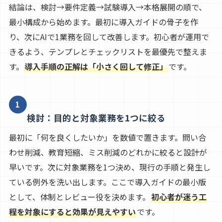
結論は、検討→要件定義→試験導入→本格展開の順で、
最小構成から始めます。最初に導入ガイドの骨子を作
り、次にAIで1業務を回して改善します。初心者が運用で
きるよう、テンプレとチェックリストを最優先で整えま
す。
導入手順の正解は「小さく回して修正」
です。
1
検討：目的と対象業務を1つに絞る
最初に「何を良くしたいか」を数値で置きます。問い合
わせ削減、教育短縮、ミス削減のどれかに絞ると設計が
早いです。次に対象業務を1つ決め、現行の手順と発生し
ている例外を洗い出します。ここで導入ガイドの最小版
として、体制とレビュー役を決めます。
初心者が迷う工
程を対象にすると効果が見えやすい
です。