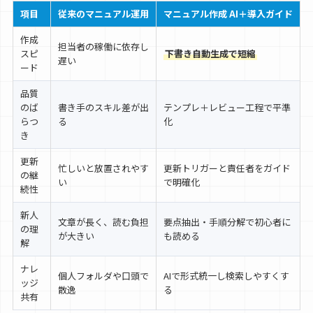
項目
従来のマニュアル運用
マニュアル作成 AI＋導入ガイド
作成
担当者の稼働に依存し
スピ
下書き自動生成で短縮
遅い
ード
品質
のば
書き手のスキル差が出
テンプレ＋レビュー工程で平準
らつ
る
化
き
更新
忙しいと放置されやす
更新トリガーと責任者をガイド
の継
い
で明確化
続性
新人
文章が長く、読む負担
要点抽出・手順分解で初心者に
の理
が大きい
も読める
解
ナレ
個人フォルダや口頭で
AIで形式統一し検索しやすくす
ッジ
散逸
る
共有