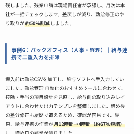
残しました。残業申請は現場責任者が承認し、月次は本
社が一括チェックします。差戻しが減り、勤怠修正のや
り取りが
約50%削減
しました。
事例6：バックオフィス（人事・経理）｜給与連
携で二重入力を排除
導入前は勤怠CSVを加工し、給与ソフトへ手入力してい
ました。勤怠管理 自動化のおすすめツールに合わせて、
控除・手当の項目設計を見直し、給与側の取り込みレイ
アウトに合わせた出力テンプレを整備しました。締め後
の差分修正も履歴で追えるため、確認が容易です。結
果、給与連携の作業が
月12時間→4時間（約67%短縮）
し、締め日の残業が減りました。