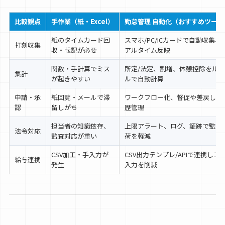
比較観点
手作業（紙・Excel）
勤怠管理 自動化（おすすめツール
紙のタイムカード回
スマホ/PC/ICカードで自動収集、
打刻収集
収・転記が必要
アルタイム反映
関数・手計算でミス
所定/法定、割増、休憩控除をルー
集計
が起きやすい
ルで自動計算
申請・承
紙回覧・メールで滞
ワークフロー化、督促や差戻しも
認
留しがち
歴管理
担当者の知識依存、
上限アラート、ログ、証跡で監査
法令対応
監査対応が重い
荷を軽減
CSV加工・手入力が
CSV出力テンプレ/APIで連携し二
給与連携
発生
入力を削減