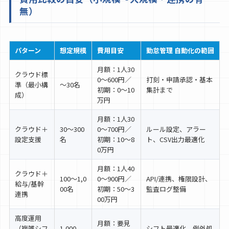
無）
パターン
想定規模
費用目安
勤怠管理 自動化の範囲
月額：1人30
クラウド標
0〜600円／
打刻・申請承認・基本
準（最小構
〜30名
初期：0〜10
集計まで
成）
万円
月額：1人30
クラウド＋
30〜300
0〜700円／
ルール設定、アラー
設定支援
名
初期：10〜8
ト、CSV出力最適化
0万円
月額：1人40
クラウド＋
100〜1,0
0〜900円／
API/連携、権限設計、
給与/基幹
00名
初期：50〜3
監査ログ整備
連携
00万円
高度運用
月額：要見
（複雑シフ
1,000
シフト最適化、例外処