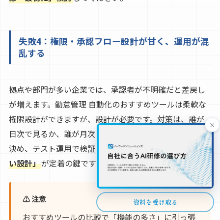
失敗4：権限・承認フロー設計が甘く、運用が混
乱する
拠点や部門が多い企業では、承認者が不明確だと差戻し
が増えます。勤怠管理 自動化のおすすめツールは柔軟な
権限設計ができますが、設計が必要です。対策は、誰が
×
日次で見るか、誰が月次で締めるか、例外承認は誰かを
決め、テスト運用で検証することです。
「承認が滞らな
い設計」
が定着の鍵です。
⚠ 注意
資料を受け取る
おすすめツールの比較で「機能の多さ」に引っ張