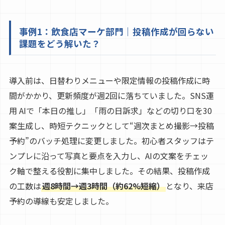
事例1：飲食店マーケ部門｜投稿作成が回らない
課題をどう解いた？
導入前は、日替わりメニューや限定情報の投稿作成に時
間がかかり、更新頻度が週2回に落ちていました。SNS運
用 AIで「本日の推し」「雨の日訴求」などの切り口を30
案生成し、時短テクニックとして“週次まとめ撮影→投稿
予約”のバッチ処理に変更しました。初心者スタッフはテ
ンプレに沿って写真と要点を入力し、AIの文案をチェッ
ク軸で整える役割に集中しました。その結果、投稿作成
の工数は
週8時間→週3時間（約62%短縮）
となり、来店
予約の導線も安定しました。