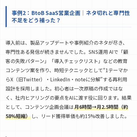
事例2：BtoB SaaS営業企画｜ネタ切れと専門性
不足をどう補った？
導入前は、製品アップデートや事例紹介のネタが尽き、
専門性ある発信が続きませんでした。SNS運用 AIで「顧
客の失敗パターン」「導入チェックリスト」などの教育
コンテンツ案を作り、時短テクニックとして“1テーマか
らX（旧Twitter）・LinkedIn・noteに分解”する再利用
設計を採用しました。初心者は一次原稿の作成ではな
く、社内ヒアリングの要点をAIに渡す役に回ります。結果
として、コンテンツ企画会議は
月6時間→月2.5時間（約
58%短縮）
し、リード獲得単価も約15%改善しました。