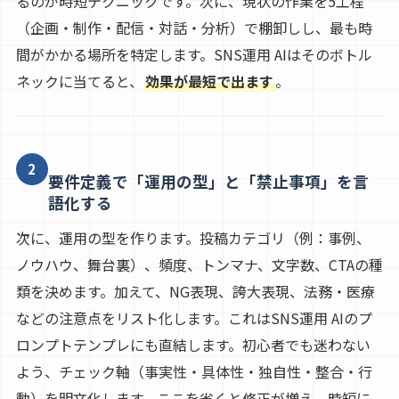
るのが時短テクニックです。次に、現状の作業を5工程
（企画・制作・配信・対話・分析）で棚卸しし、最も時
間がかかる場所を特定します。SNS運用 AIはそのボトル
ネックに当てると、
効果が最短で出ます
。
2
要件定義で「運用の型」と「禁止事項」を言
語化する
次に、運用の型を作ります。投稿カテゴリ（例：事例、
ノウハウ、舞台裏）、頻度、トンマナ、文字数、CTAの種
類を決めます。加えて、NG表現、誇大表現、法務・医療
などの注意点をリスト化します。これはSNS運用 AIのプ
ロンプトテンプレにも直結します。初心者でも迷わない
よう、チェック軸（事実性・具体性・独自性・整合・行
動）を明文化します。ここを省くと修正が増え、時短に