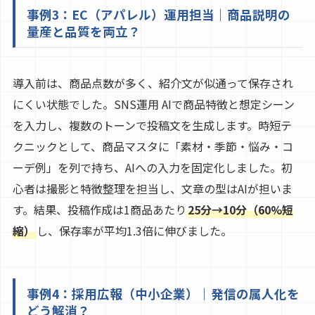
事例3：EC（アパレル）運用担当｜商品説明の
量産と品質を両立？
導入前は、商品点数が多く、紹介文が似通って保存され
にくい状態でした。SNS運用 AIで商品特徴と想定シーン
を入力し、複数のトーンで投稿文を生成します。時短テ
クニックとして、商品マスタに「素材・季節・悩み・コ
ーデ例」を列で持ち、AIへの入力を固定化しました。初
心者は撮影と特徴整理を担当し、文章の型はAIが担いま
す。結果、投稿作成は1商品あたり
25分→10分（60%短
縮）
し、保存率が平均1.3倍に伸びました。
事例4：採用広報（中小企業）｜発信の属人化を
どう解消？