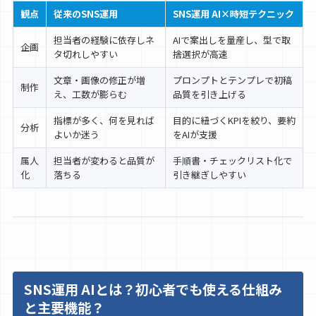
観点
従来のSNS運用
SNS運用 AI×時短テクニック
担当者の経験に依存しネ
AIで案出しを量産し、型で取
企画
タ切れしやすい
捨選択が高速
文章・画像の修正が増
プロンプトとテンプレで初稿
制作
え、工数が膨らむ
品質を引き上げる
指標が多く、何を見れば
目的に紐づくKPIを絞り、要約
分析
よいか迷う
をAIが支援
属人
担当者が変わると品質が
手順書・チェックリスト化で
化
落ちる
引き継ぎしやすい
SNS運用 AIとは？初心者でも使える仕組み
と主要機能？