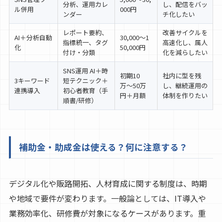
分析、運用カレ
し、配信をバッ
ル併用
000円
ンダー
チ化したい
レポート要約、
改善サイクルを
AI＋分析自動
30,000〜1
指標統一、タグ
高速化し、属人
化
50,000円
付け・分類
化を減らしたい
SNS運用 AI＋時
初期10
社内に型を残
3キーワード
短テクニック＋
万〜50万
し、継続運用の
連携導入
初心者教育（手
円＋月額
体制を作りたい
順書/研修）
補助金・助成金は使える？何に注意する？
デジタル化や販路開拓、人材育成に関する制度は、時期
や地域で要件が変わります。一般論としては、IT導入や
業務効率化、研修費が対象になるケースがあります。重