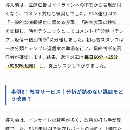
導入前は、医療広告ガイドラインへの不安から表現が固
くなり、コメント対応も後回しでした。SNS運用 AIで
「一般的な情報提供に留める表現」「誇大表現の検知」
を支援し、時短テクニックとしてコメントを“分類→テン
プレ返信→個別判断”に分離しました。初心者スタッフは
一次分類とテンプレ返信案の準備を行い、最終判断を責
任者が確認します。結果、返信対応は
毎日60分→25分
（約58%短縮）
し、炎上リスクも下がりました。
事例6：教育サービス｜分析が読めない課題をど
う改善？
導入前は、インサイトの数字が多く、改善の打ち手が曖
昧でした。SNS運用 AIで週次レポートの要約と「伸びた