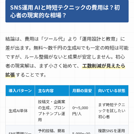
SNS運用 AIと時短テクニックの費用は？初
心者の現実的な相場？
結論は、費用は「ツール代」より「運用設計と教育」に
差が出ます。無料〜数千円の生成AIでも一定の時短は可能
ですが、ルール整備がないと成果が安定しません。初心
者の現実解は、まず小さく始めて、
工数削減が見えたら
拡張
することです。
導入パターン
主な内容
月額の目安
向いている状態
投稿文・企画案
まず時短テクニ
の生成、プロン
0〜5,000
生成AI単体
ックを試したい
プトテンプレ運
円/人
初心者
用
予約投稿、簡易
複数SNSを運用
SNS管理ツー
5,000〜30,