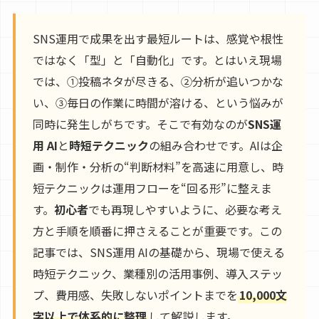
SNS運用で成果を出す最短ルートは、感覚や根性
ではなく「型」と「自動化」です。とはいえ現場
では、①投稿ネタが尽きる、②分析が追いつかな
い、③毎日の作業に時間が溶ける、という悩みが
同時に発生しがちです。そこで有効なのが
SNS運
用 AI
と
時短テクニック
の組み合わせです。AIは企
画・制作・分析の“判断材料”を高速に用意し、時
短テクニックは運用フローを“回る形”に整えま
す。
初心者
でも再現しやすいように、必要な考え
方と手順を順番に押さえることが重要です。この
記事では、SNS運用 AIの基礎から、現場で使える
時短テクニック、業種別の活用事例、導入ステッ
プ、費用感、失敗しないポイントまでを
10,000文
字以上で体系的に整理
して解説します。