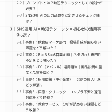
プロンプトとは？時短テクニックとしての設計が
必要？
SNS運用 AIの出力品質を安定させるチェック軸
は？
SNS運用 AI×時短テクニック×初心者の活用事
例6選？
事例1：飲食店マーケ部門｜投稿作成が回らない
課題をどう解いた？
事例2：BtoB SaaS営業企画｜ネタ切れと専門性
不足をどう補った？
事例3：EC（アパレル）運用担当｜商品説明の量
産と品質を両立？
事例4：採用広報（中小企業）｜発信の属人化を
どう解消？
事例5：医療・クリニック｜コンプラ不安と返信
対応をどう時短？
事例6：教育サービス｜分析が読めない課題をど
う改善？