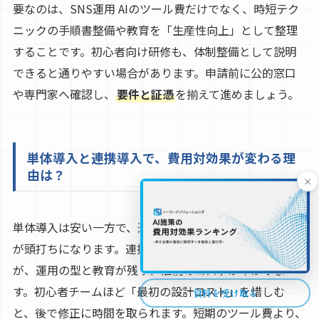
要なのは、SNS運用 AIのツール費だけでなく、時短テク
ニックの手順書整備や教育を「生産性向上」として整理
することです。初心者向け研修も、体制整備として説明
できると通りやすい場合があります。申請前に公的窓口
や専門家へ確認し、
要件と証憑
を揃えて進めましょう。
単体導入と連携導入で、費用対効果が変わる理
由は？
×
単体導入は安い一方で、運用が人に依存しやすく、効果
が頭打ちになります。連携導入は初期費用が増えます
が、運用の型と教育が残り、継続のコストが下がりま
す。初心者チームほど「最初の設計コスト」を惜しむ
資料を受け取る
と、後で修正に時間を取られます。短期のツール費より、