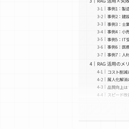
RAG 活用×
事例1：製
事例2：建
事例3：士
事例4：小
事例5：IT
事例6：医
事例7：人
RAG 活用の
コスト削減
属人化解消
品質向上は
スピード改