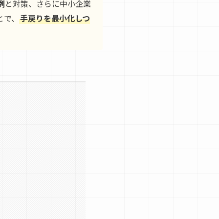
例
と対策、さらに中小企業
とで、
手戻りを最小化しつ