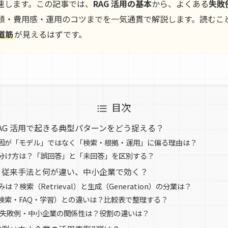
速します。この記事では、
RAG 活用の基本
から、よくある
失敗
順・費用感・運用のコツまでを一気通貫で解説します。読むこ
道筋
が見えるはずです。
目次
AG 活用で起きる典型パターンをどう捉える？
因が「モデル」ではなく「検索・根拠・運用」に偏る理由は？
分け方は？「誤回答」と「未回答」を区別する？
は？従来手法と何が違い、中小企業で効く？
は？検索（Retrieval）と生成（Generation）の分業は？
検索・FAQ・学習）との違いは？比較表で整理する？
用・失敗例・中小企業の関係性は？役割の違いは？