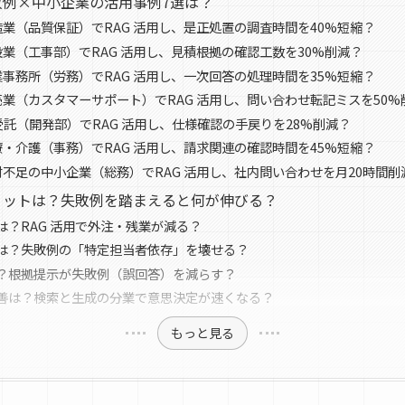
失敗例×中小企業の活用事例7選は？
造業（品質保証）でRAG 活用し、是正処置の調査時間を40%短縮？
設業（工事部）でRAG 活用し、見積根拠の確認工数を30%削減？
業事務所（労務）でRAG 活用し、一次回答の処理時間を35%短縮？
売業（カスタマーサポート）でRAG 活用し、問い合わせ転記ミスを50%
受託（開発部）でRAG 活用し、仕様確認の手戻りを28%削減？
療・介護（事務）でRAG 活用し、請求関連の確認時間を45%短縮？
材不足の中小企業（総務）でRAG 活用し、社内問い合わせを月20時間削
メリットは？失敗例を踏まえると何が伸びる？
は？RAG 活用で外注・残業が減る？
は？失敗例の「特定担当者依存」を壊せる？
？根拠提示が失敗例（誤回答）を減らす？
善は？検索と生成の分業で意思決定が速くなる？
もっと見る