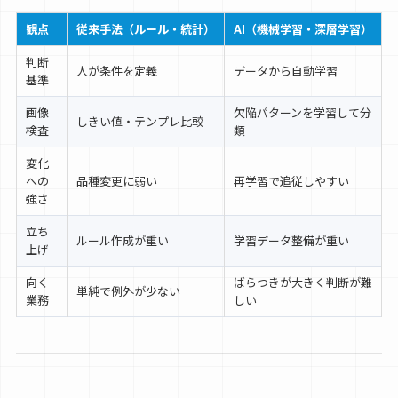
観点
従来手法（ルール・統計）
AI（機械学習・深層学習）
判断
人が条件を定義
データから自動学習
基準
画像
欠陥パターンを学習して分
しきい値・テンプレ比較
検査
類
変化
への
品種変更に弱い
再学習で追従しやすい
強さ
立ち
ルール作成が重い
学習データ整備が重い
上げ
向く
ばらつきが大きく判断が難
単純で例外が少ない
業務
しい