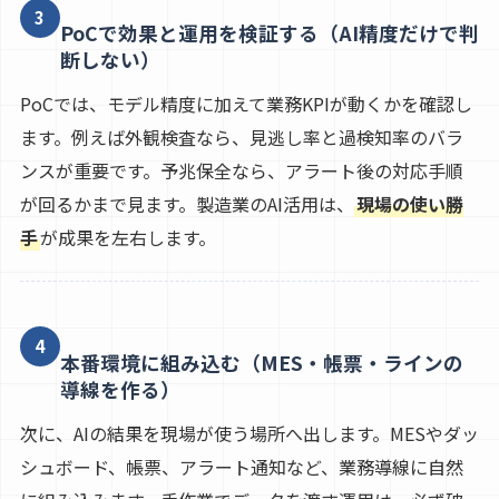
3
PoCで効果と運用を検証する（AI精度だけで判
断しない）
PoCでは、モデル精度に加えて業務KPIが動くかを確認し
ます。例えば外観検査なら、見逃し率と過検知率のバラ
ンスが重要です。予兆保全なら、アラート後の対応手順
が回るかまで見ます。製造業のAI活用は、
現場の使い勝
手
が成果を左右します。
4
本番環境に組み込む（MES・帳票・ラインの
導線を作る）
次に、AIの結果を現場が使う場所へ出します。MESやダッ
シュボード、帳票、アラート通知など、業務導線に自然