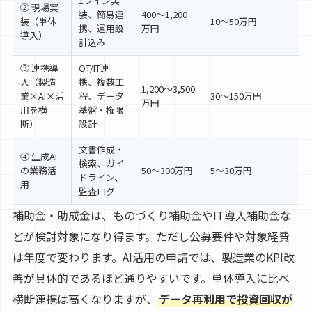
1ライン実
② 現場実
装、簡易連
400〜1,200
装（単体
10〜50万円
携、運用設
万円
導入）
計込み
③ 連携導
OT/IT連
入（製造
携、複数工
1,200〜3,500
業×AI×活
程、データ
30〜150万円
万円
用を横
基盤・権限
断）
設計
文書作成・
④ 生成AI
検索、ガイ
の業務活
50〜300万円
5〜30万円
ドライン、
用
監査ログ
補助金・助成金は、ものづくり補助金やIT導入補助金な
どが検討対象になり得ます。ただし公募要件や対象経費
は年度で変わります。AI活用の申請では、製造業のKPI改
善が具体的であるほど通りやすいです。単体導入に比べ
横断連携は高くなりますが、
データ再利用で投資回収が