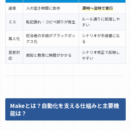
速度
人の空き時間に依存
即時〜定時で実行
ルール通りに処理しや
ミス
転記漏れ・コピペ誤りが発生
すい
担当者の手順がブラックボッ
シナリオが手順書にな
属人化
クス化
る
変更対
シナリオ修正で反映し
周知と教育に時間がかかる
応
やすい
Makeとは？自動化を支える仕組みと主要機
能は？