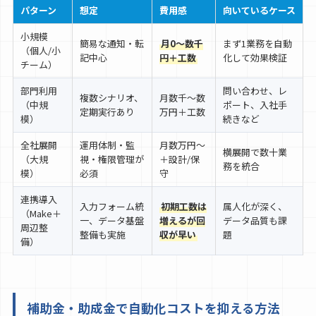
パターン
想定
費用感
向いているケース
小規模
簡易な通知・転
月0〜数千
まず1業務を自動
（個人/小
記中心
円＋工数
化して効果検証
チーム）
部門利用
問い合わせ、レ
複数シナリオ、
月数千〜数
（中規
ポート、入社手
定期実行あり
万円＋工数
模）
続きなど
全社展開
運用体制・監
月数万円〜
横展開で数十業
（大規
視・権限管理が
＋設計/保
務を統合
模）
必須
守
連携導入
入力フォーム統
初期工数は
属人化が深く、
（Make＋
一、データ基盤
増えるが回
データ品質も課
周辺整
整備も実施
収が早い
題
備）
補助金・助成金で自動化コストを抑える方法