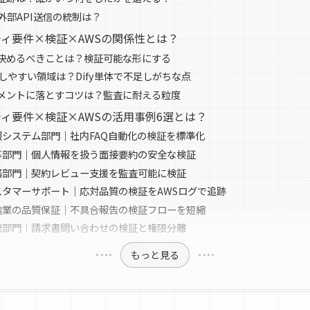
外部API送信の統制は？
リティ要件×検証×AWSの関係性とは？
決めるべきことは？検証可能な形にする
しやすい領域は？Dify単体で不足しがちな点
メントに落とすコツは？監査に耐える粒度
リティ要件×検証×AWSの活用事例6選とは？
報システム部門｜社内FAQ自動化の検証を標準化
事部門｜個人情報を扱う面接要約の安全な検証
務部門｜契約レビュー支援を監査可能に検証
スタマーサポート｜応対品質の検証をAWSログで追跡
造業の品質保証｜不具合報告の検証フローを短縮
理部門｜請求書問い合わせの検証と権限分離
もっと見る