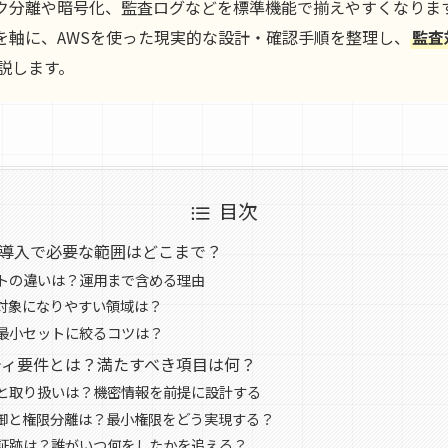
ク分離や暗号化、監査ログなどを標準機能で揃えやすくなりま
を軸に、AWSを使った現実的な設計・確認手順を整理し、
監査
説します。
目次
fy導入で必要な範囲はどこまで？
トの違いは？運用まで含める理由
証対象になりやすい領域は？
最小セットに絞るコツは？
ュリティ要件とは？満たすべき項目は何？
と取り扱いは？機密情報を前提に設計する
御と権限分離は？最小権限をどう実現する？
証跡は？誰がいつ何をしたかを追える？