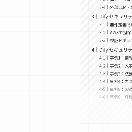
外部LLM・
Dify セキュ
要件定義で
AWSで担保
検証ドキュ
Dify セキュ
事例1：情
事例2：人
事例3：法
事例4：カ
事例5：製
事例6：経