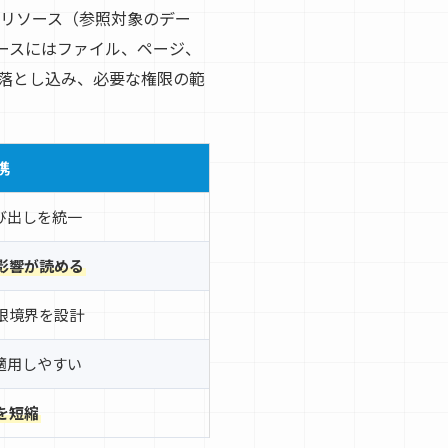
やリソース（参照対象のデー
ースにはファイル、ページ、
へ落とし込み、必要な権限の範
携
び出しを統一
影響が読める
限境界を設計
適用しやすい
を短縮