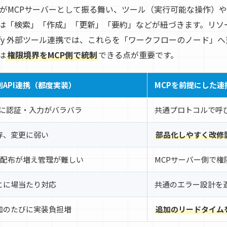
側がMCPサーバーとして振る舞い、ツール（実行可能な操作）
は「検索」「作成」「更新」「要約」などが紐づきます。リソ
ify 外部ツール連携では、これらを「ワークフローのノード」
は
権限境界をMCP側で統制
できる点が重要です。
API連携（都度実装）
MCPを前提にした連
とに認証・入力がバラバラ
共通プロトコルで呼
存、変更に弱い
部品化しやすく改修
の配布が増え管理が難しい
MCPサーバー側で権
とに場当たり対応
共通のエラー設計を
加のたびに実装負担増
追加のリードタイム