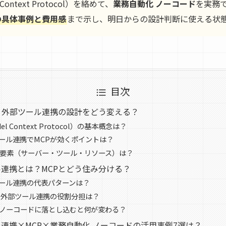
 Context Protocol）を絡めて、
業務自動化 ノーコード
を実務
の具体事例と費用感
まで示し、明日からの設計判断に使える状
目次
fy 外部ツール連携の設計をどう変える？
el Context Protocol）の基本概念は？
部ツール連携でMCPが効くポイントは？
要要素（サーバー・ツール・リソース）は？
ール連携とは？MCPとどう住み分ける？
部ツール連携の代表パターンは？
fy 外部ツール連携の役割分担は？
 ノーコードに落とし込むと何が変わる？
ール連携×MCP×業務自動化 ノーコードの活用事例7選は？