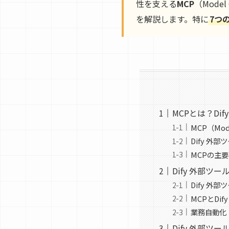
性を支える
MCP
（Model
を解説します。特に
7つ
MCPとは？Di
MCP（Mod
Dify 外
MCPの主
Dify 外部ツ
Dify 外
MCPとDi
業務自動化
Dify 外部ツ