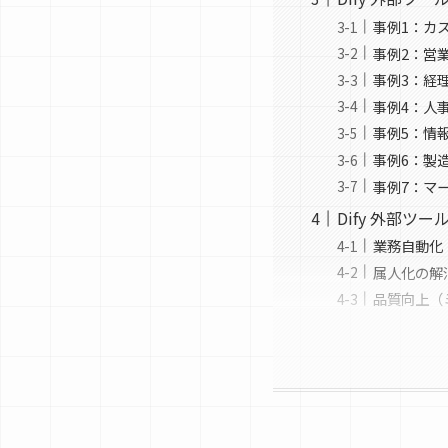
事例1：カ
事例2：営
事例3：経
事例4：人
事例5：情
事例6：製
事例7：マ
Dify 外部ツ
業務自動化
属人化の解消
品質向上（