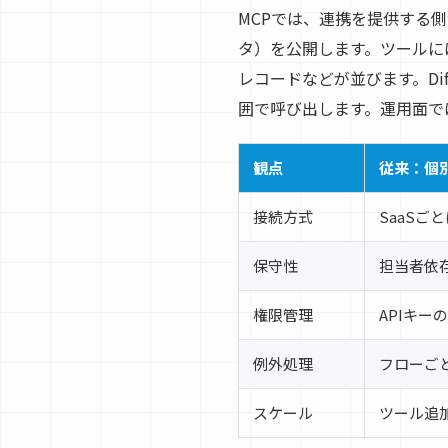
MCPでは、連携を提供する
タ）を公開します。ツールに
レコードなどが並びます。D
囲で呼び出します。運用面で
観点
従来：個別
接続方式
SaaSご
保守性
担当者依
権限管理
APIキー
例外処理
フローご
スケール
ツール追