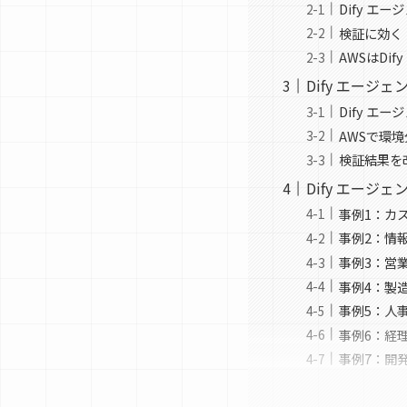
Dify エ
検証に効く
AWSはDi
Dify エー
Dify エ
AWSで環
検証結果を
Dify エージ
事例1：カ
事例2：情
事例3：営
事例4：製
事例5：人事
事例6：経
事例7：開