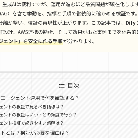
。生成AIは便利ですが、運用が進むほど品質問題が顕在化しま
RAG）を含む挙動を、指標と手順で継続的に確かめる検証です。
分離が整い、検証の再現性が上がります。この記事では、
Dif
証設計、AWS連携の勘所、そして効果が出た事例までを体系的
ジェント」を安全に作る手順
が分かります。
目次
fy エージェント運用で何を確認する？
ージェントの検証で見るべき指標は？
ージェントの検証はいつ・どの頻度で行う？
ージェント検証で起きやすい誤解は？
ジェントとは？検証が必要な理由は？