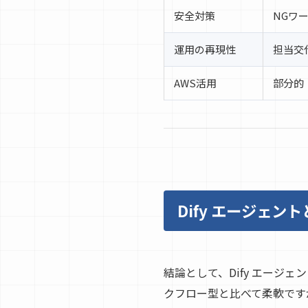
安全対策
NGワ
運用の再現性
担当交
AWS活用
部分的
Dify エージェ
結論として、Dify エージ
クフロー型と比べて柔軟です