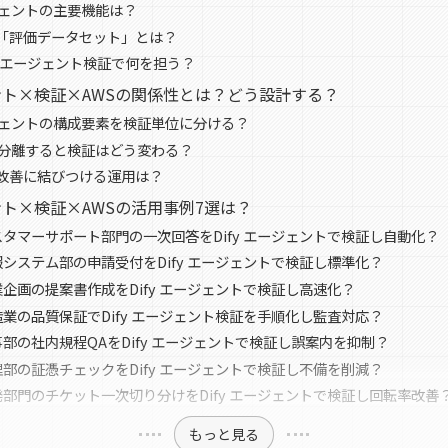
ージェントの主要機能は？
「評価データセット」とは？
fy エージェント検証で何を担う？
ジェント×検証×AWSの関係性とは？どう設計する？
ージェントの構成要素を検証単位に分ける？
境分離すると検証はどう変わる？
改善に結びつける運用は？
ェント×検証×AWSの活用事例7選は？
スタマーサポート部門の一次回答をDify エージェントで検証し自動化？
報システム部の申請受付をDify エージェントで検証し標準化？
業企画の提案書作成をDify エージェントで検証し高速化？
造業の品質保証でDify エージェント検証を手順化し監査対応？
部の社内規程QAをDify エージェントで検証し誤案内を抑制？
理部の証憑チェックをDify エージェントで検証し不備を削減？
発部門のチケット一次切り分けをDify エージェントで検証し回転率改善
もっと見る