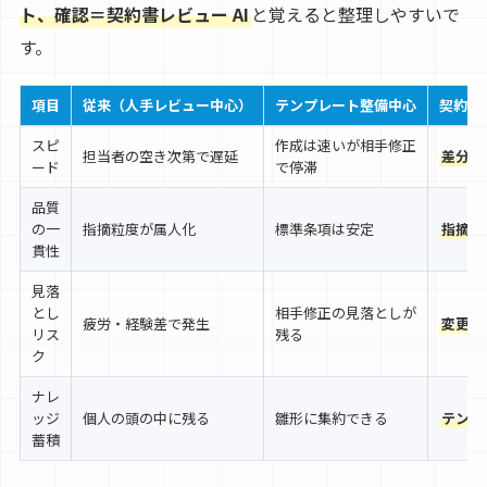
ト、確認＝契約書レビュー AI
と覚えると整理しやすいで
す。
項目
従来（人手レビュー中心）
テンプレート整備中心
契約書
スピ
作成は速いが相手修正
担当者の空き次第で遅延
差分検
ード
で停滞
品質
の一
指摘粒度が属人化
標準条項は安定
指摘基
貫性
見落
とし
相手修正の見落としが
疲労・経験差で発生
変更点
リス
残る
ク
ナレ
ッジ
個人の頭の中に残る
雛形に集約できる
テンプ
蓄積