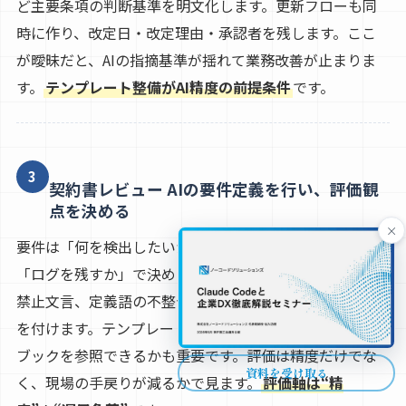
ど主要条項の判断基準を明文化します。更新フローも同
時に作り、改定日・改定理由・承認者を残します。ここ
が曖昧だと、AIの指摘基準が揺れて業務改善が止まりま
す。
テンプレート整備がAI精度の前提条件
です。
3
契約書レビュー AIの要件定義を行い、評価観
点を決める
×
要件は「何を検出したいか」「誰がどの画面で見るか」
「ログを残すか」で決めます。検出観点は、条項不足、
禁止文言、定義語の不整合、差分比較などから優先順位
を付けます。テンプレートとの比較ができるか、プレイ
ブックを参照できるかも重要です。評価は精度だけでな
資料を受け取る
く、現場の手戻りが減るかで見ます。
評価軸は“精