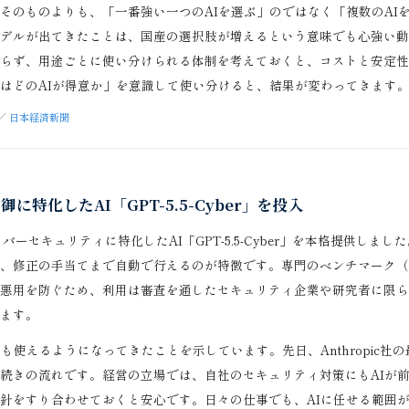
そのものよりも、「一番強い一つのAIを選ぶ」のではなく「複数のAI
デルが出てきたことは、国産の選択肢が増えるという意味でも心強い動
らず、用途ごとに使い分けられる体制を考えておくと、コストと安定性
はどのAIが得意か」を意識して使い分けると、結果が変わってきます
／
日本経済新聞
御に特化したAI「GPT-5.5-Cyber」を投入
サイバーセキュリティに特化したAI「GPT-5.5-Cyber」を本格提供し
、修正の手当てまで自動で行えるのが特徴です。専門のベンチマーク（Cy
悪用を防ぐため、利用は審査を通したセキュリティ企業や研究者に限ら
ます。
も使えるようになってきたことを示しています。先日、Anthropic社
続きの流れです。経営の立場では、自社のセキュリティ対策にもAIが
針をすり合わせておくと安心です。日々の仕事でも、AIに任せる範囲