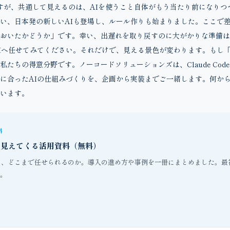
すが、共通して見えるのは、AIを使うこと自体がもう当たり前になりつ
い、日本発の新しいAIも登場し、ルール作りも始まりました。ここで
おいたかどうか」です。幸い、出遅れを取り戻すのに大がかりな準備は
Iへ任せてみてください。それだけで、見える景色が変わります。もし
ちの得意分野です。ノーコードソリューションズは、Claude CodeやD
に合ったAIの仕組みづくりを、企画から実装までご一緒します。何か
います。
料
が見えてくる活用資料（無料）
を、どこまで任せられるのか。導入の進め方や事例を一冊にまとめました。最
。