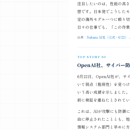
注目したいのは、性能の高さ
想です。日本発でこうしたモ
定の海外モデル一つに頼り切
日々の仕事でも、「この作業
出典：
Sakana AI社（公式・6/22）
TOP STORY 03
OpenAI社、サイバー防
6月22日、OpenAI社が、
いて弱点（脆弱性）を見つけ
いう高い成績を示しました。
前に検証を重ねたとされてい
これは、AIが攻撃にも防御に
由に停止されたこととも、地
情報システム部門と早めに方