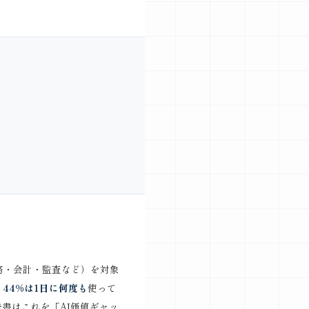
・税務・会計・監査など）を対象
、
44%は1日に何度も
使って
書はこれを「AI価値ギャッ