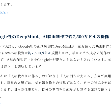
ります。
（6/22）
gle社のDeepMind、AI映画制作で約7,500万ドルの提携
オA24と、Google社のAI研究部門DeepMindが、AIを使った映画
からA24への投資は
約7,500万ドル
規模とされ、絵コンテ作成など制作の
、A24の作品データをGoogle社が使うことはないとされています。A
とは違う」と説明しています。
AIは「人の代わりに作る」のではなく「人の制作を支える」方向で実
す。経営の立場では、AIを置き換えの道具ではなく、自社の強みを伸
ります。日々の仕事でも、自分の専門性にAIを足し算する発想で使う
。
2）