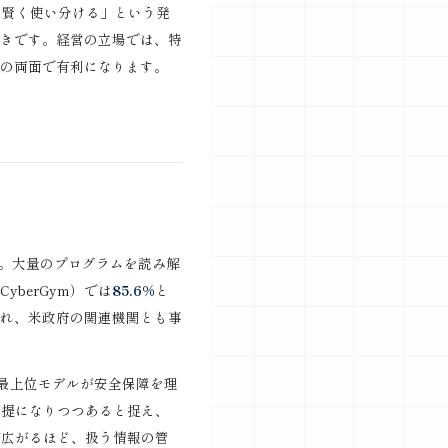
を賢く使い分ける」という発
きです。経営の立場では、特
の両面で有利になります。
。
ました。大量のプログラムを読み解
berGym）では
85.6%
と
れ、米政府の関連機関とも事
の最上位モデルが安全保障を理
前提になりつつあると捉え、
が広がるほど、扱う情報の管