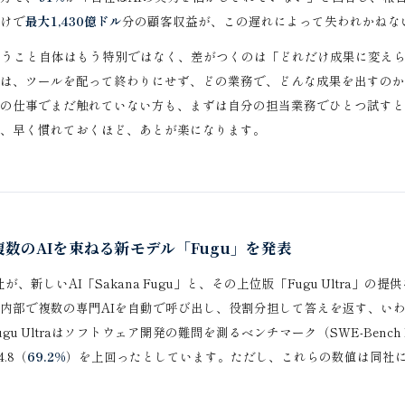
けで
最大1,430億ドル
分の顧客収益が、この遅れによって失われかねな
使うこと自体はもう特別ではなく、差がつくのは「どれだけ成果に変え
は、ツールを配って終わりにせず、どの業務で、どんな成果を出すのか
の仕事でまだ触れていない方も、まずは自分の担当業務でひとつ試すと
、早く慣れておくほど、あとが楽になります。
社、複数のAIを束ねる新モデル「Fugu」を発表
AI社が、新しいAI「Sakana Fugu」と、その上位版「Fugu Ultra
内部で複数の専門AIを自動で呼び出し、役割分担して答えを返す、い
u Ultraはソフトウェア開発の難問を測るベンチマーク（SWE-Bench 
4.8（
69.2%
）を上回ったとしています。ただし、これらの数値は同社