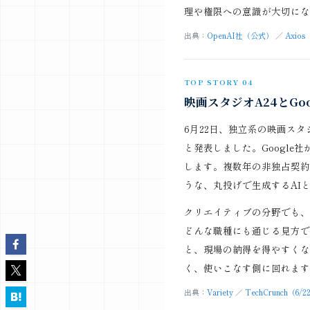
理や権限への意識が大切にな
出典：
OpenAI社（公式）
／
Axios
TOP STORY 04
映画スタジオA24とGoo
6月22日、独立系の映画スタジ
と発表しました。Google社
します。複数年の非独占契約で
うな、丸投げで生成するAI
クリエイティブの分野でも、
どんな職種にも通じる見方で
と、現場の納得を得やすくな
く、使いこなす側に回れます
出典：
Variety
／
TechCrunch（6/2