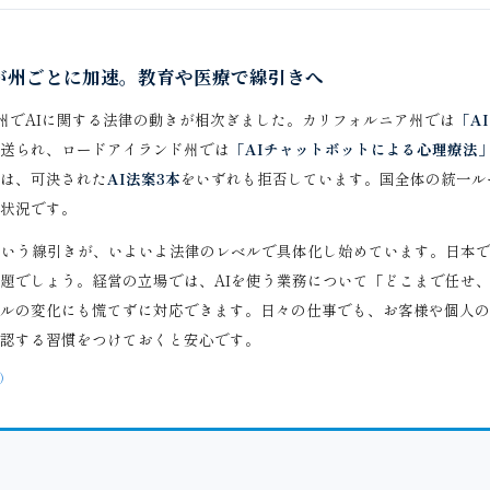
が州ごとに加速。教育や医療で線引きへ
各州でAIに関する法律の動きが相次ぎました。カリフォルニア州では
「A
送られ、ロードアイランド州では
「AIチャットボットによる心理療法
は、可決された
AI法案3本
をいずれも拒否しています。国全体の統一ル
状況です。
という線引きが、いよいよ法律のレベルで具体化し始めています。日本
題でしょう。経営の立場では、AIを使う業務について「どこまで任せ
ルの変化にも慌てずに対応できます。日々の仕事でも、お客様や個人の
認する習慣をつけておくと安心です。
6）