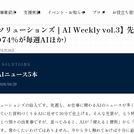
事業紹介
支援実績
イベント・お知らせ
ブログ
お役立ち資
リューションズ｜AI Weekly vol.3
74%が毎週AIほか）
年6月28日
E SOLUTIONS
AIニュース5本
26/06/29
ューションズの仙入です。先週も、お仕事に関わるAIのニュースが多
ていた資料づくりをAIに任せて30分で仕上げる。そんな光景が、もう
とつ別々の出来事ですが、並べてみると、AIが「使えると便利」から
す。脅かしたいわけではありません。今から少し触れておけば十分に追