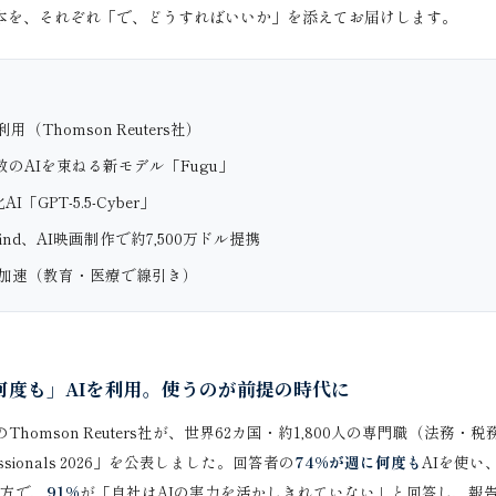
本を、それぞれ「で、どうすればいいか」を添えてお届けします。
（Thomson Reuters社）
複数のAIを束ねる新モデル「Fugu」
「GPT-5.5-Cyber」
pMind、AI映画制作で約7,500万ドル提携
に加速（教育・医療で線引き）
何度も」AIを利用。使うのが前提の時代に
Thomson Reuters社が、世界62カ国・約1,800人の専門職（法務
fessionals 2026」を公表しました。回答者の
74%が週に何度も
AIを使い
方で、
91%
が「自社はAIの実力を活かしきれていない」と回答し、報告