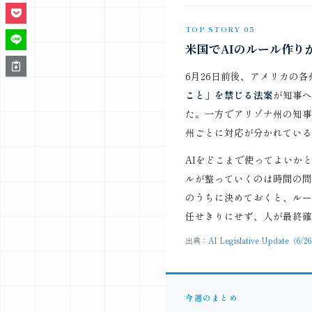
TOP STORY 05
米国でAIのルール作り
6月26日前後、アメリカの
こと」を禁じる法案
が知事へ
た。一方でアリゾナ州の知事
州ごとに対応が分かれている
AIをどこまで使ってよいか
ルが整っていくのは時間の問
のうちに決めておくと、ルー
任せきりにせず、人が最終確
出典：
AI Legislative Update（6/2
今週のまとめ