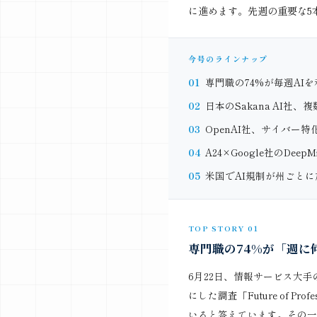
に進めます。先週の重要な5
今号のラインナップ
01
専門職の74%が毎週AIを利用
02
日本のSakana AI社、
03
OpenAI社、サイバー特化AI
04
A24×Google社のDee
05
米国でAI規制が州ごと
TOP STORY 01
専門職の74%が「週に
6月22日、情報サービス大手の
にした調査「Future of Pro
いると答えています。その一