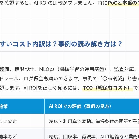
確認すると、AI ROIの比較がブレません。特に
PoCと本番
しやすいコスト内訳は？事例の読み解き方は？
整備、権限設計、MLOps（機械学習の運用基盤）、監査対応
ードレール、ログ保全も効いてきます。事例で「〇％削減」と書
します。AI ROIを正しく見るには、
TCO（総保有コスト）
で
施策
AI ROIでの評価（事例の見方）
りに安定
精度・利用率で変動。前提条件の明記が重
働率など
精度、回収率、再現率、AHT短縮など業務K