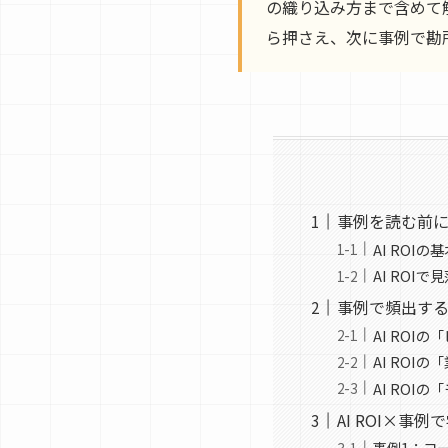
の織り込み方まで含めて
ら押さえ、次に事例で勘
事例を読む前に
AI ROI
AI RO
事例で頻出するA
AI ROI
AI ROI
AI ROI
AI ROI×事
事例1：コー