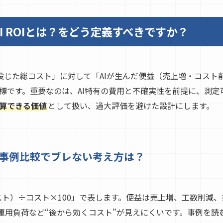
I ROIとは？をどう定義すべきですか？
AIに投じた総コスト」に対して「AIが生んだ便益（売上増・コス
標です。重要なのは、AI特有の費用と不確実性を前提に、測定可
算できる価値
として扱い、過大評価を避けた設計にします。
と、事例比較でブレない考え方は？
−コスト）÷コスト×100」で表します。便益は売上増、工数削減
や運用負荷など“後から効くコスト”が見えにくいです。事例を