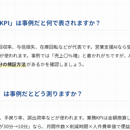
ネスKPI」は事例だと何で表されますか？
、回収率、与信損失、在庫回転などが代表です。営業支援AIなら
が使われます。事例では「売上〇％増」と書かれがちですが、AI
差分の検証方法
があるかを確認しましょう。
KPI」は事例だとどう測りますか？
手戻り率、誤出荷率などが使われます。業務KPIは金額換算しや
が30分→10分」なら、月間件数×削減時間×人件費単価で便