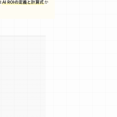
は
AI ROIの定義と計算式
か