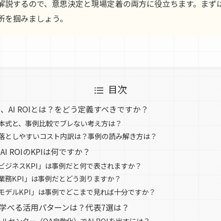
解説するので、意思決定と現場定着の両方に役立ちます。まず
所を掴みましょう。
目次
、AI ROIとは？をどう定義すべきですか？
の基本式と、事例比較でブレない考え方は？
Iで見落としやすいコスト内訳は？事例の読み解き方は？
I ROIのKPIは何ですか？
の「ビジネスKPI」は事例だと何で表されますか？
の「業務KPI」は事例だとどう測りますか？
の「モデルKPI」は事例でどこまで見れば十分ですか？
例で学べる活用パターンは？代表7選は？
ルセンター（QA自動化）でAI ROIを出すには？