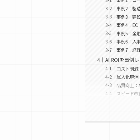
事例2：製造
事例3：建設
事例4：EC
事例5：金融
事例6：人事
事例7：経理
AI ROIを
コスト削減
属人化解消：
品質向上：A
スピード改