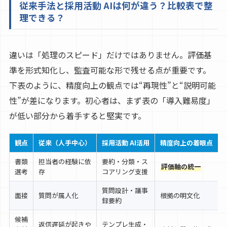
従来手法と採用活動 AIは何が違う？比較表で整
理できる？
違いは「処理のスピード」だけではありません。評価基
準を形式知化し、監査可能な形で残せる点が重要です。
下表のように、精度向上の観点では“再現性”と“説明可能
性”が差になります。初心者は、まず表の「導入難易度」
が低い部分から着手すると堅実です。
観点
従来（人手中心）
採用活動 AI活用
精度向上の着眼点
書類
担当者の経験に依
要約・分類・ス
評価軸の統一
選考
存
コアリング支援
質問設計・議事
面接
質問が属人化
根拠の明文化
録要約
候補
返信遅延が起きや
テンプレ生成・