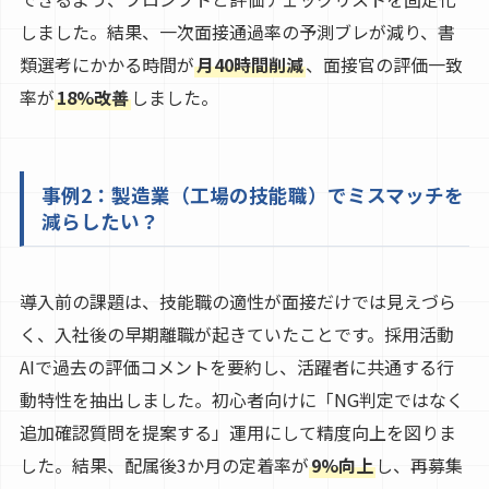
しました。結果、一次面接通過率の予測ブレが減り、書
類選考にかかる時間が
月40時間削減
、面接官の評価一致
率が
18%改善
しました。
事例2：製造業（工場の技能職）でミスマッチを
減らしたい？
導入前の課題は、技能職の適性が面接だけでは見えづら
く、入社後の早期離職が起きていたことです。採用活動
AIで過去の評価コメントを要約し、活躍者に共通する行
動特性を抽出しました。初心者向けに「NG判定ではなく
追加確認質問を提案する」運用にして精度向上を図りま
した。結果、配属後3か月の定着率が
9%向上
し、再募集