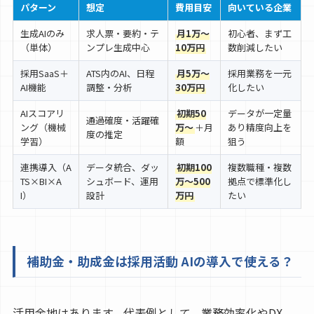
パターン
想定
費用目安
向いている企業
生成AIのみ
求人票・要約・テ
月1万〜
初心者、まず工
（単体）
ンプレ生成中心
10万円
数削減したい
採用SaaS＋
ATS内のAI、日程
月5万〜
採用業務を一元
AI機能
調整・分析
30万円
化したい
AIスコアリ
初期50
データが一定量
通過確度・活躍確
ング（機械
万〜
＋月
あり精度向上を
度の推定
学習）
額
狙う
連携導入（A
データ統合、ダッ
初期100
複数職種・複数
TS×BI×A
シュボード、運用
万〜500
拠点で標準化し
I）
設計
万円
たい
補助金・助成金は採用活動 AIの導入で使える？
活用余地はあります。代表例として、業務効率化やDX、