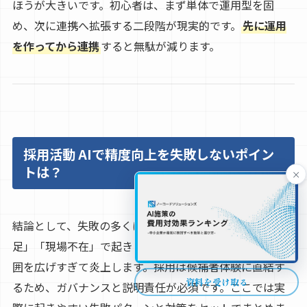
ほうが大きいです。初心者は、まず単体で運用型を固
め、次に連携へ拡張する二段階が現実的です。
先に運用
を作ってから連携
すると無駄が減ります。
採用活動 AIで精度向上を失敗しないポイン
トは？
×
結論として、失敗の多くは「役割混同」「要件定義不
足」「現場不在」で起きます。初心者ほど、AIに任せる範
囲を広げすぎて炎上します。採用は候補者体験に直結す
資料を受け取る
るため、ガバナンスと説明責任が必須です。ここでは実