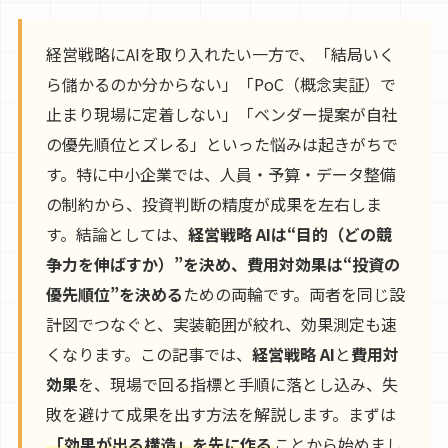
経営戦略にAIを取り入れたい一方で、「結局いく
ら儲かるのか分からない」「PoC（概念実証）で
止まり現場に定着しない」「ベンダー提案が自社
の優先順位とズレる」といった悩みは起きがちで
す。特に中小企業では、人員・予算・データ整備
の制約から、投資判断の精度が成果を左右しま
す。結論としては、
経営戦略 AIは“目的（どの競
争力を伸ばすか）”を決め、費用対効果は“投資の
優先順位”を決める
ための両輪です。両者を同じ設
計図でつなぐと、実装範囲が絞れ、効果測定も速
くなります。この記事では、
経営戦略 AI
と
費用対
効果
を、現場で回る指標と手順に落とし込み、失
敗を避けて成果を出す方法を解説します。まずは
「効果が出る構造」を先に作る
ことから始めまし