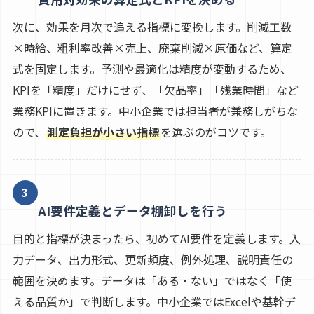
次に、効果を月次で追える指標に変換します。削減工数
×時給、粗利率改善×売上、廃棄削減×原価など、算定
式を固定します。予測や最適化は精度が変動するため、
KPIを「精度」だけにせず、「欠品率」「残業時間」など
業務KPIに置きます。中小企業では担当者が兼務しがちな
ので、
測定負担が小さい指標
を選ぶのがコツです。
3
AI要件定義とデータ棚卸しを行う
目的と指標が決まったら、初めてAI要件を定義します。入
力データ、出力形式、更新頻度、例外処理、説明責任の
範囲を決めます。データは「ある・ない」ではなく「使
える品質か」で判断します。中小企業ではExcelや基幹デ