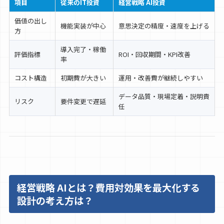
項目
従来のIT投資
経営戦略 AI投資
価値の出し
機能実装が中心
意思決定の精度・速度を上げる
方
導入完了・稼働
評価指標
ROI・回収期間・KPI改善
率
コスト構造
初期費が大きい
運用・改善費が継続しやすい
データ品質・現場定着・説明責
リスク
要件変更で遅延
任
経営戦略 AIとは？費用対効果を最大化する
設計の考え方は？