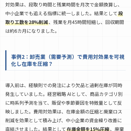
対効果は、段取り時間と残業時間を月次で金額換算し、
中小企業でも追える指標に統一しました。結果として
段
取り工数を28%削減
、残業を月45時間短縮し、回収期間
は約6カ月になりました。
事例2：卸売業（需要予測）で費用対効果を可視
化し在庫を圧縮？
導入前は、経験則での発注により欠品と過剰在庫が同時
発生していました。経営戦略 AIとして、商品カテゴリ別
に時系列予測を当て、販促や季節要因を特徴量として反
映しました。費用対効果は、在庫金額の圧縮と廃棄ロス
削減を効果として積み上げ、中小企業の資金繰り改善に
直結させました。結果として
在庫金額を15%圧縮
、廃棄