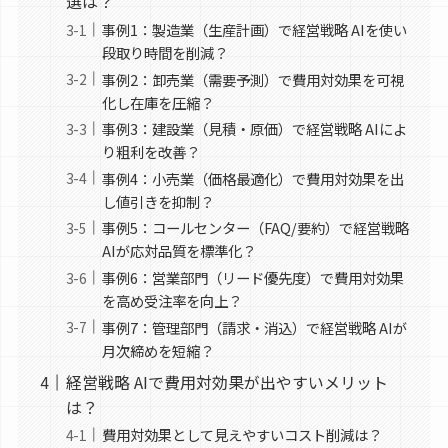
選は？
事例1：製造業（生産計画）で経営戦略 AIを使い
段取り時間を削減？
事例2：卸売業（需要予測）で費用対効果を可視
化し在庫を圧縮？
事例3：建設業（見積・原価）で経営戦略 AIによ
り粗利を改善？
事例4：小売業（価格最適化）で費用対効果を出
し値引きを抑制？
事例5：コールセンター（FAQ/要約）で経営戦略
AIが応対品質を標準化？
事例6：営業部門（リード優先度）で費用対効果
を高め受注率を向上？
事例7：管理部門（請求・消込）で経営戦略 AIが
月次締めを短縮？
経営戦略 AIで費用対効果が出やすいメリット
は？
費用対効果として見えやすいコスト削減は？