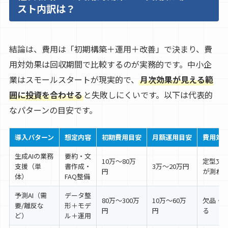
スト内訳は？
結論は、費用は「初期構築＋運用＋改善」で決まり、費
用対効果は回収期間で比較するのが実務的です。中小企
業はスモールスタートが現実的で、
月次効果が見える範
囲に投資を合わせる
と失敗しにくいです。以下は代表的
なパターンの目安です。
導入パターン
想定内容
初期費用目安
月額運用目安
費用対
生成AIの業務
要約・文
10万〜80万
定型文
支援（単
書作成・
3万〜20万円
円
が測れ
体）
FAQ整備
予測AI（需
データ整
80万〜300万
10万〜60万
欠品・
要/離反な
形＋モデ
円
円
る
ど）
ル＋運用