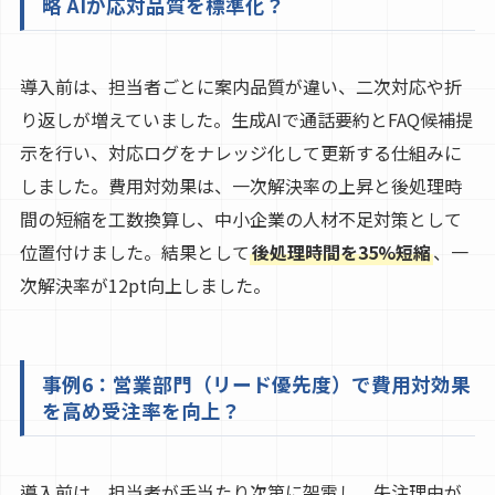
略 AIが応対品質を標準化？
導入前は、担当者ごとに案内品質が違い、二次対応や折
り返しが増えていました。生成AIで通話要約とFAQ候補提
示を行い、対応ログをナレッジ化して更新する仕組みに
しました。費用対効果は、一次解決率の上昇と後処理時
間の短縮を工数換算し、中小企業の人材不足対策として
位置付けました。結果として
後処理時間を35%短縮
、一
次解決率が12pt向上しました。
事例6：営業部門（リード優先度）で費用対効果
を高め受注率を向上？
導入前は、担当者が手当たり次第に架電し、失注理由が