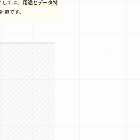
としては、
用途とデータ特
近道です。