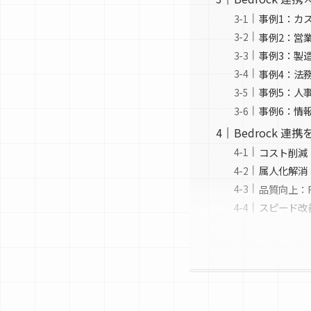
事例1：カ
事例2：営
事例3：製
事例4：法
事例5：人
事例6：情
Bedrock 
コスト削減
属人化解消
品質向上：
スピード改