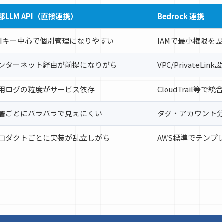
部LLM API（直接連携）
Bedrock 連携
PIキー中心で個別管理になりやすい
IAMで最小権限を
ンターネット経由が前提になりがち
VPC/PrivateL
用ログの粒度がサービス依存
CloudTrail等
署ごとにバラバラで見えにくい
タグ・アカウント
ロダクトごとに実装が乱立しがち
AWS標準でテンプ