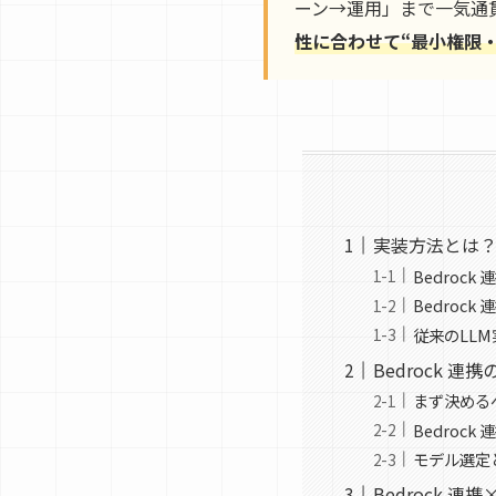
ーン→運用」まで一気通
性に合わせて“最小権限
実装方法とは？B
Bedroc
Bedroc
従来のLLM
Bedrock 
まず決める
Bedroc
モデル選定と
Bedrock 