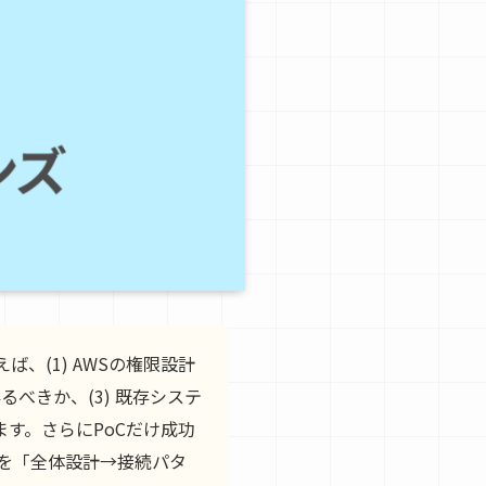
ば、(1) AWSの権限設計
べきか、(3) 既存システ
す。さらにPoCだけ成功
法を「全体設計→接続パタ