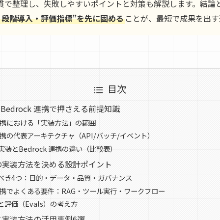
貫で整理し、失敗しやすいポイントと対策も解説します。結論
・段階導入・評価指標”を先に固める
ことが、最短で成果を出す
目次
edrock 連携で押さえる前提知識
k 連携における「実装方法」の範囲
k 連携の代表アーキテクチャ（API/バッチ/イベント）
実装とBedrock 連携の違い（比較表）
連携の実装方法を決める設計ポイント
べき4つ：目的・データ・品質・ガバナンス
k 連携でよくある要件：RAG・ツール実行・ワークフロー
評価（Evals）の考え方
連携×実装方法の活用事例6選