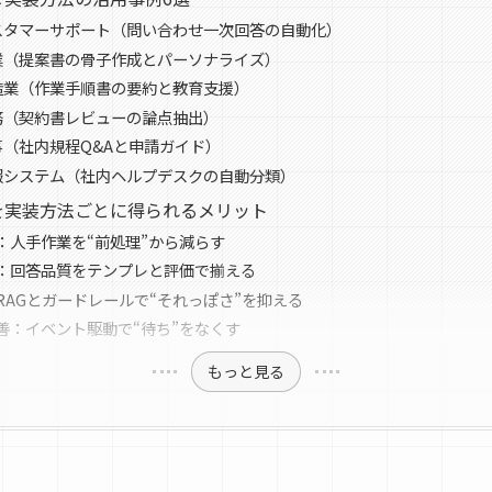
スタマーサポート（問い合わせ一次回答の自動化）
業（提案書の骨子作成とパーソナライズ）
造業（作業手順書の要約と教育支援）
務（契約書レビューの論点抽出）
事（社内規程Q&Aと申請ガイド）
報システム（社内ヘルプデスクの自動分類）
連携を実装方法ごとに得られるメリット
：人手作業を“前処理”から減らす
：回答品質をテンプレと評価で揃える
RAGとガードレールで“それっぽさ”を抑える
善：イベント駆動で“待ち”をなくす
もっと見る