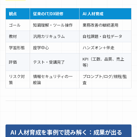
観点
従来のIT/DX研修
AI 人材育成
ゴール
知識理解・ツール操作
業務改善の継続運用
教材
汎用カリキュラム
自社課題・自社データ
学習形態
座学中心
ハンズオン＋伴走
KPI（工数、品質、売上
評価
テスト・受講完了
等）
リスク対
情報セキュリティの一
プロンプト/ログ/規程/監
策
般論
査
AI 人材育成を事例で読み解く：成果が出る