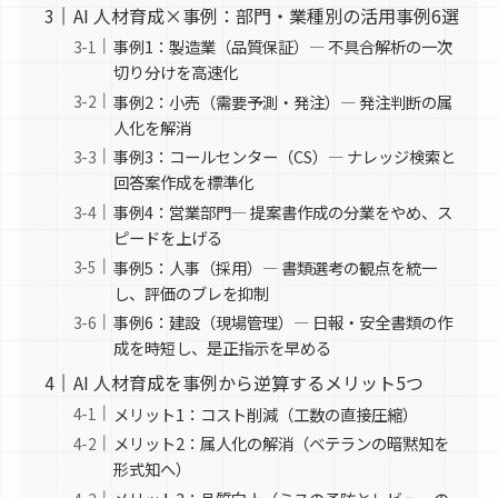
AI 人材育成×事例：部門・業種別の活用事例6選
事例1：製造業（品質保証）— 不具合解析の一次
切り分けを高速化
事例2：小売（需要予測・発注）— 発注判断の属
人化を解消
事例3：コールセンター（CS）— ナレッジ検索と
回答案作成を標準化
事例4：営業部門— 提案書作成の分業をやめ、ス
ピードを上げる
事例5：人事（採用）— 書類選考の観点を統一
し、評価のブレを抑制
事例6：建設（現場管理）— 日報・安全書類の作
成を時短し、是正指示を早める
AI 人材育成を事例から逆算するメリット5つ
メリット1：コスト削減（工数の直接圧縮）
メリット2：属人化の解消（ベテランの暗黙知を
形式知へ）