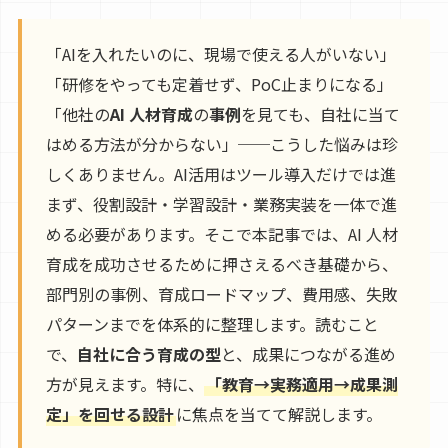
「AIを入れたいのに、現場で使える人がいない」
「研修をやっても定着せず、PoC止まりになる」
「他社の
AI 人材育成
の
事例
を見ても、自社に当て
はめる方法が分からない」──こうした悩みは珍
しくありません。AI活用はツール導入だけでは進
まず、役割設計・学習設計・業務実装を一体で進
める必要があります。そこで本記事では、AI 人材
育成を成功させるために押さえるべき基礎から、
部門別の事例、育成ロードマップ、費用感、失敗
パターンまでを体系的に整理します。読むこと
で、
自社に合う育成の型
と、成果につながる進め
方が見えます。特に、
「教育→実務適用→成果測
定」を回せる設計
に焦点を当てて解説します。