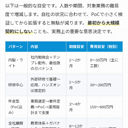
以下は一般的な目安です。人数や期間、対象業務の難易
度で増減します。自社の状況に合わせて、PoCで小さく検
証してから拡張すると無駄が減ります。
最初から大規模
契約にしない
ことも、実務上の重要な意思決定です。
パターン
内容
期間目安
費用目安（税別）
社内勉強会＋テン
内製・ラ
1〜2か
0〜30万円（主に
プレ配布、最低限
イト
月
工数）
のガバナンス
外部研修で基礎〜
1〜3か
研修中心
応用、ハンズオン
30〜200万円
月
は限定的
伴走型
業務選定→要件定
2〜4か
（PoC込
義→PoC→運用設
150〜600万円
月
み）
計まで支援
全社展開
教育体系＋ガバナ
6〜12か