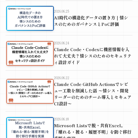
2026.06.25
AI時代の構造化データの置き方｜情シ
スのためのガバナンスとPoC評価
2026.06.24
Claude Code・Codexに機密情報を入
れて大丈夫？情シスのためのセキュリテ
ィ設計ガイド
2026.06.22
Claude Code GitHub Actionsでレビ
ュー工数を削減した話 〜情シス・開発
リーダーのためのチーム導入とセキュア
CI設計〜
2026.06.18
Microsoft Listsで脱・共有Excel。
「壊れる・被る・履歴不明」を防ぐ移行