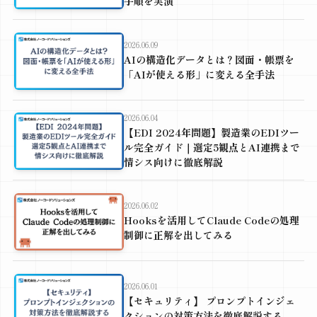
手順を実演
2026.06.09
AIの構造化データとは？図面・帳票を
「AIが使える形」に変える全手法
2026.06.04
【EDI 2024年問題】製造業のEDIツー
ル完全ガイド｜選定5観点とAI連携まで
情シス向けに徹底解説
2026.06.02
Hooksを活用してClaude Codeの処理
制御に正解を出してみる
2026.06.01
【セキュリティ】 プロンプトインジェ
クションの対策方法を徹底解説する