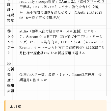
read-only / scope指定 /
OAuth 2.1
（認可フローの現
認
行標準。PKCE 等のセキュリティ強化を含む）対応
証・
か。最小権限の原則を満たせるか（OAuth 2.1は2025-
権限
06-18仕様で正式採用済み）
粒度
③
stdio
（標準入出力経由のローカル通信）はセキュ
トラ
ア、
Streamable HTTP
（双方向のHTTPストリーミ
ンス
ング）はチーム共有向き。
HTTP+SSE
（Server-Sent
ポー
Events、サーバーから片方向の継続送信）は
2025年3
ト
月仕様で廃止扱い
のため新規採用は避ける
④
更新
頻
GitHubスター数、最終コミット、Issue対応速度。長
度・
期運用に耐えるか
採用
実績
⚠️ 注意