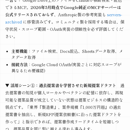
一言で：
Google Drive上のファイルをClaudeが横断検索・読込
できるMCP。
2026年5月時点でGoogle純正のMCPサーバーは
公式リリースされておらず
、Anthropic製の参考実装も
servers-
archived
に移管済みです。コミュニティ製を採用する場合は、保
守状況・スコープ範囲・OAuth実装の信頼性を必ず評価してくだ
さい。
主要機能
：ファイル検索、Docs読込、Sheetsデータ取得、メ
タデータ取得
接続方法
：Google Cloud OAuth(実装ごとに対応スコープが
異なるため要確認)
▼ 活用シーン①：過去提案書を学習させた新規提案ドラフト
過
去提案書の知見が個人ローカルやベテランの記憶に依存し、再現
可能な提案品質が成立していない状態は提案ビジネスの構造的な
弱点です。「業界『製造業』、案件規模『1,000万円超』の過去
提案書を抽出し、新規RFP(提案依頼書)に沿った提案ドラフトを
作って」と指示できれば、提案書作成リードタイムを短縮しつ
つ、提案品質を同じ型に揃える流れも進みます。