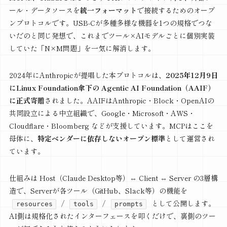
ール・データソースを
統一フォーマット
で接続するためのオープ
ンプロトコルです。USB-Cが多種多様な機器を1つの規格でつな
いだのと同じ発想で、これまでツール×AIモデルごとに個別実装
していた「N×M問題」を一気に解消します。
2024年にAnthropicが提唱した本プロトコルは、
2025年12月9日
にLinux Foundation傘下の Agentic AI Foundation（AAIF）
に正式寄贈
されました。AAIFはAnthropic・Block・OpenAIの
共同設立による中立組織で、Google・Microsoft・AWS・
Cloudflare・Bloomberg などが支援しています。MCPはここを
母体に、
特定ベンダーに依存しないオープン標準
として運営され
ています。
仕組みは Host（Claude Desktop等）⇔ Client ⇔ Server の3層構
造で、Serverが各ツール（GitHub、Slack等）の機能を
/
/
として公開します。
resources
tools
prompts
AI側は規格化されたインターフェースを叩くだけで、裏側のツー