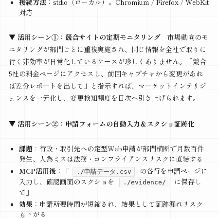
接続方法
：stdio（ローカル）。Chromium / Firefox / WebKit
対応
▼ 活用シーン①：競合サイトの定期モニタリング
市場動向のモ
ニタリングが部門ごとに重複実施され、同じ情報を全社で取りに
行く非効率が日常化しているケースが珍しくありません。「競合
5社の料金ページにアクセスし、前回キャプチャから変更があれ
ば差分レポートを出して」と指示すれば、マーケットインテリジ
ェンスを一元化し、変更検知頻度を日次へ引き上げられます。
▼ 活用シーン②：申請フォームの自動入力＆スクショ証跡化
課題
：行政・取引先への定型Web申請が部門横断で月数百件
発生、人為ミスは法務・コンプライアンスリスクに直結する
MCP活用後
：「
の各行を申請ページに
./申請データ.csv
入力し、確認画面のスクショを
に保存し
./evidence/
て」
効果
：申請所要時間が短縮され、結果として証跡漏れリスク
も下がる