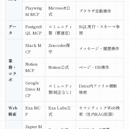
Playwrig
Microsoft公
ブラウザ自動操作
ht MCP
式
デー
PostgreS
コミュニティ
SQL実行・スキーマ参
タ
QL MCP
製（要選定）
照
Slack M
Zencoder保
メッセージ・履歴操作
CP
守
業
Notion
務・
Notion公式
ページ・DB操作
MCP
コラ
ボ
Google
コミュニティ
Drive内ファイル横断
Drive M
製(純正なし)
検索
CP
Web
Exa MC
Exa Labs公
セマンティックWeb検
検索
P
式
索（社内RAG拡張）
Zapier M