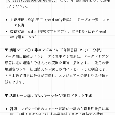
など）を信頼性評価のうえ選定
crystaldba/postgres-mcp
してください。
主要機能
：SQL実行（read-only推奨）、テーブル一覧、スキ
ーマ取得
接続方法
：stdio（接続文字列指定）。本番DBへは必ずread-
only用ロールで
▼ 活用シーン①：非エンジニアの「自然言語→SQL→分析」
データ抽出依頼がエンジニアに集中する構造は、データドリブン
意思決定の遅延と分析人材の疲弊を同時に招きます。「先月の新
規顧客のうち、初回購入から30日以内にリピートした割合は？」
と日本語で問えば分析が完結し、エンジニアへの差し込み依頼も
減らせます。
▼ 活用シーン②：DBスキーマからER図ドラフト生成
課題
：レガシーDBのスキーマ知識が一部の在籍長期社員に集
中、退職リスクがそのまま事業継続リスクに直結する状態