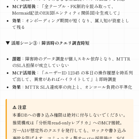
MCP活用後
：「全テーブル・FK制約を読み取って、
Mermaid記法のER図(エンティティ関係図)を生成して」
効果
：オンボーディング期間が短くなり、属人知が資産とし
て残る
▼ 活用シーン③：障害時のクエリ調査時短
課題
：障害時のデータ調査が個人スキル依存となり、MTTR
のSLA担保が成立していない
MCP活用後
：「ユーザーID 12345 の本日の操作履歴を時系列
で出して、異常があればハイライトして」と即時調査
効果
：MTTR SLA達成率の向上と、オンコール負荷の平準化
⚠️ 注意
本番DBへの書き込み権限は絶対に付与しないでください。
推奨構成は「分析用read-onlyレプリカ」へのMCP接続。
万一AIが想定外のクエリを発行しても、ロックや書き込み
事故を防げます。コミュニティ製サーバー採用時は、SQL