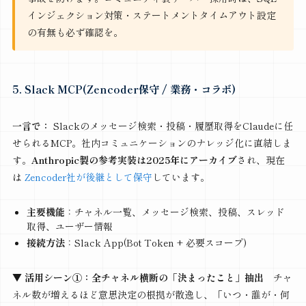
インジェクション対策・ステートメントタイムアウト設定
の有無も必ず確認を。
5. Slack MCP(Zencoder保守 / 業務・コラボ)
一言で：
Slackのメッセージ検索・投稿・履歴取得をClaudeに任
せられるMCP。社内コミュニケーションのナレッジ化に直結しま
す。
Anthropic製の参考実装は2025年にアーカイブ
され、現在
は
Zencoder社が後継として保守
しています。
主要機能
：チャネル一覧、メッセージ検索、投稿、スレッド
取得、ユーザー情報
接続方法
：Slack App(Bot Token + 必要スコープ)
▼ 活用シーン①：全チャネル横断の「決まったこと」抽出
チャ
ネル数が増えるほど意思決定の根拠が散逸し、「いつ・誰が・何