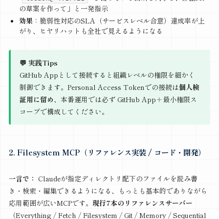
の草案を作って」と一発指示
効果
：脆弱性対応のSLA（サービスレベル合意）達成率が上
がり、ヒヤリハットも全社で見えるようになる
💬 実践Tips
GitHub Appとして接続すると組織レベルの権限を細かく
制御できます。Personal Access Tokenでの接続は
個人検
証用に留め
、本番運用では必ず GitHub App＋最小権限ス
コープで構成してください。
2. Filesystem MCP（リファレンス実装 / コード・開発）
一言で：
Claudeが指定ディレクトリ配下のファイルを読み書
き・検索・編集できるようになる、もっとも基本的でありながら
応用範囲が広いMCPです。
現行7本のリファレンスサーバー
（Everything / Fetch / Filesystem / Git / Memory / Sequential