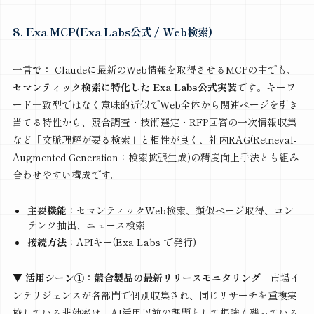
8. Exa MCP(Exa Labs公式 / Web検索)
一言で：
Claudeに最新のWeb情報を取得させるMCPの中でも、
セマンティック検索に特化した Exa Labs公式実装
です。キーワ
ード一致型ではなく意味的近似でWeb全体から関連ページを引き
当てる特性から、競合調査・技術選定・RFP回答の一次情報収集
など「文脈理解が要る検索」と相性が良く、社内RAG(Retrieval-
Augmented Generation：検索拡張生成)の精度向上手法とも組み
合わせやすい構成です。
主要機能
：セマンティックWeb検索、類似ページ取得、コン
テンツ抽出、ニュース検索
接続方法
：APIキー(Exa Labs で発行)
▼ 活用シーン①：競合製品の最新リリースモニタリング
市場イ
ンテリジェンスが各部門で個別収集され、同じリサーチを重複実
施している非効率は、AI活用以前の課題として根強く残っている