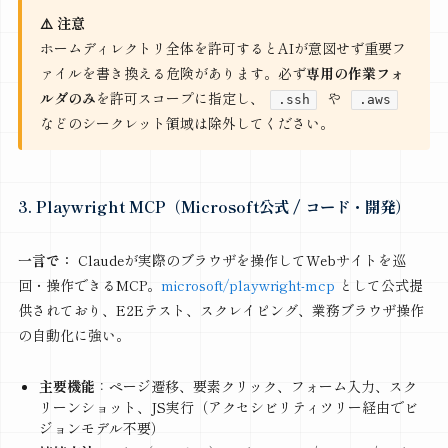
⚠️ 注意
ホームディレクトリ全体を許可するとAIが意図せず重要フ
ァイルを書き換える危険があります。必ず
専用の作業フォ
ルダのみ
を許可スコープに指定し、
や
.ssh
.aws
などのシークレット領域は除外してください。
3. Playwright MCP（Microsoft公式 / コード・開発）
一言で：
Claudeが実際のブラウザを操作してWebサイトを巡
回・操作できるMCP。
microsoft/playwright-mcp
として公式提
供されており、E2Eテスト、スクレイピング、業務ブラウザ操作
の自動化に強い。
主要機能
：ページ遷移、要素クリック、フォーム入力、スク
リーンショット、JS実行（アクセシビリティツリー経由でビ
ジョンモデル不要）