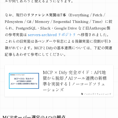
ルが何であろうと使えるようになります。
なお、現行の
リファレンス実装は7本
（Everything / Fetch /
Filesystem / Git / Memory / Sequential Thinking / Time）に絞
られ、PostgreSQL・Slack・Google Drive など旧Anthropic製
の参考実装は
servers-archived リポジトリ
へ移管されました。
これらの旧実装は各ベンダーや有志による後継実装に役割が引き
継がれています。MCPとDifyの基本連携については、下記の関連
記事もあわせて参考にしてください。
MCP × Dify 完全ガイド：API地
獄から脱却！AIツール連携の新標
準を実装する | ノーコードソリュ
ーションズ
ノーコードソリューションズ
MCPサーバー選定の4つの観点