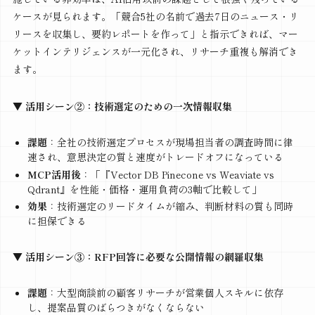
ケースが見られます。「競合5社の名前で過去7日のニュース・リ
リースを収集し、要約レポートを作って」と指示できれば、マー
ケットインテリジェンスが一元化され、リサーチ重複も解消でき
ます。
▼ 活用シーン②：技術選定のための一次情報収集
課題
：全社の技術選定プロセスが現場担当者の調査時間に律
速され、意思決定の質と速度がトレードオフになっている
MCP活用後
：「『Vector DB Pinecone vs Weaviate vs
Qdrant』を性能・価格・運用負荷の3軸で比較して」
効果
：技術選定のリードタイムが縮み、判断材料の質も同時
に担保できる
▼ 活用シーン③：RFP回答に必要な公開情報の網羅収集
課題
：大型商談前の顧客リサーチが営業個人スキルに依存
し、提案品質のばらつきがなくならない