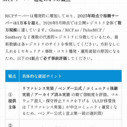
MCPサーバーは爆発的に増加しており、
2025年時点で稼働サー
バーは1万本を超え
、2026年5月時点では公開レジストリ全体で
数
万規模
に達しています。Glama / MCP.so / PulseMCP /
Smithery など複数の代表的レジストリに分散しているため、最
新数値は各レジストリのサイトを参照してください。方針なしに
入れるとセキュリティ事故・コスト爆発・運用破綻の原因になる
ため、以下の4観点で
必ず事前評価
してください。
観点
具体的な確認ポイント
リファレンス実装 / ベンダー公式 / コミュニティ後継
①
実装 / アーカイブ済み実装
の順で信頼度を評価。マル
提供
ウェア混入・保守停止リスクを下げる（AAIF移管後
主体
は「リファレンス実装」が中立コミュニティ運営とな
るため、ベンダー公式と並ぶ第一級の選択肢）
②