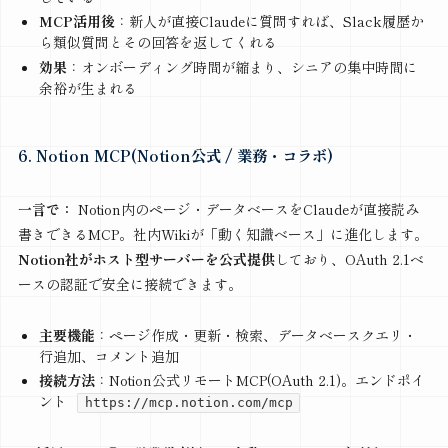
MCP活用後
：新人が直接Claudeに質問すれば、Slack履歴か
ら類似質問とその回答を返してくれる
効果
：オンボーディング時間が縮まり、シニアの集中時間に
余裕が生まれる
6. Notion MCP(Notion公式 / 業務・コラボ)
一言で：
Notion内のページ・データベースをClaudeが直接読み
書きできるMCP。社内Wikiが「動く知識ベース」に進化します。
Notion社がホスト型サーバーを公式提供
しており、OAuth 2.1ベ
ースの認証で安全に接続できます。
主要機能
：ページ作成・更新・検索、データベースクエリ・
行追加、コメント追加
接続方法
：Notion公式リモートMCP(OAuth 2.1)。エンドポイ
ント
https://mcp.notion.com/mcp