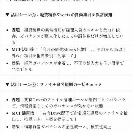
▼ 活用シーン②：経費精算Sheetsの自動集計＆異常検知
課題
：経費精算の異常検知が経理人員のスキルと余力に依
存、ガバナンスが属人化したまま申請件数だけが増加してい
る
MCP活用後
：「今月の経費Sheetsを集計し、平均から2σ以上
外れた項目を担当者別に列挙して」
効果
：経理ガバナンスが定着し、不正や誤入力も早い段階で
発見できる
▼ 活用シーン③：ファイル命名規則の一括チェック
課題
：共有Driveのファイル管理ルールが部門ごとにバラバラ
で、情報資産としてのガバナンスが効かない状態
MCP活用後
：「共有Drive配下で命名規則違反のファイルを抽
出し、推奨リネーム案を提示して」
効果
：情報資産ガバナンスの全社統一と、検索性向上