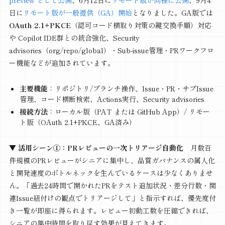
preview として公開
、6月12日に
リモート版が同様に公開
、9月4
日に
リモート版が一般提供（GA）開始
となりました。GA版では
OAuth 2.1+PKCE
（認可コード横取り対策の鍵交換手順）対応
や Copilot IDE群との統合強化、Security
advisories（org/repo/global）・Sub-issue管理・PRワークフロ
ー機能などが追加されています。
主要機能
：リポジトリ/ブランチ操作、Issue・PR・サブIssue
管理、コード横断検索、Actions実行、Security advisories
接続方法
：ローカル版（PAT または GitHub App）/ リモー
ト版（OAuth 2.1+PKCE、GA済み）
▼ 活用シーン①：PRレビューの一次トリアージ自動化
月数百
件規模のPRレビューがシニアに集中し、品質ガバナンスの属人化
と開発速度のボトルネックを生んでいるケースは少なくありませ
ん。「過去24時間で開かれたPRをテスト追加状況・差分行数・関
連Issue紐付けの観点でトリアージして」と指示すれば、優先度付
き一覧が即座に得られます。レビュー初動工数を圧縮できれば、
シニアの集中時間を取り戻す効果が見えてきます。