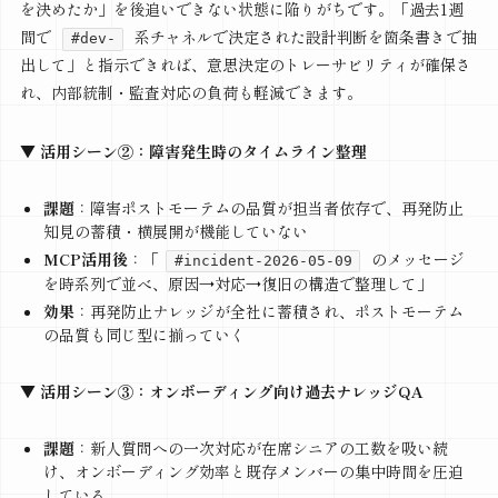
を決めたか」を後追いできない状態に陥りがちです。「過去1週
間で
系チャネルで決定された設計判断を箇条書きで抽
#dev-
出して」と指示できれば、意思決定のトレーサビリティが確保さ
れ、内部統制・監査対応の負荷も軽減できます。
▼ 活用シーン②：障害発生時のタイムライン整理
課題
：障害ポストモーテムの品質が担当者依存で、再発防止
知見の蓄積・横展開が機能していない
MCP活用後
：「
のメッセージ
#incident-2026-05-09
を時系列で並べ、原因→対応→復旧の構造で整理して」
効果
：再発防止ナレッジが全社に蓄積され、ポストモーテム
の品質も同じ型に揃っていく
▼ 活用シーン③：オンボーディング向け過去ナレッジQA
課題
：新人質問への一次対応が在席シニアの工数を吸い続
け、オンボーディング効率と既存メンバーの集中時間を圧迫
している