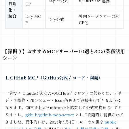
Zapier公式
8,000+SaaS連携
自動
CP
化・
統合
Dify MC
社内ワークフローのM
Dify公式
P
CP化
【深掘り】おすすめMCPサーバー10選と30の業務活用
シーン
1. GitHub MCP（GitHub公式 / コード・開発）
一言で：
ClaudeがあなたのGitHubアカウントの代わりに、リポ
ジトリ操作・PRレビュー・Issue管理まで直接実行できるように
なります。GitHub社がAnthropicと協業して公式実装を Go でリ
ライトし、
github/github-mcp-server
として段階的に提供されて
きました。具体的には、2025年4月4日にローカル版を
public