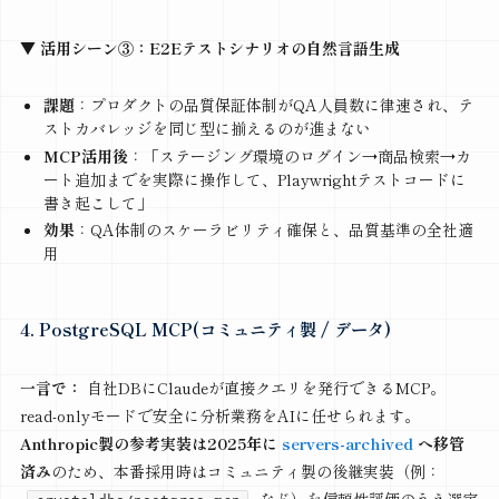
▼ 活用シーン③：E2Eテストシナリオの自然言語生成
課題
：プロダクトの品質保証体制がQA人員数に律速され、テ
ストカバレッジを同じ型に揃えるのが進まない
MCP活用後
：「ステージング環境のログイン→商品検索→カ
ート追加までを実際に操作して、Playwrightテストコードに
書き起こして」
効果
：QA体制のスケーラビリティ確保と、品質基準の全社適
用
4. PostgreSQL MCP(コミュニティ製 / データ)
一言で：
自社DBにClaudeが直接クエリを発行できるMCP。
read-onlyモードで安全に分析業務をAIに任せられます。
Anthropic製の参考実装は2025年に
servers-archived
へ移管
済み
のため、本番採用時はコミュニティ製の後継実装（例：