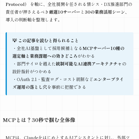
Protocol）
を軸に、全社展開を任される情シス・DX推進部門の
責任者が押さえるべき
厳選10サーバー
と
30の業務活用シーン
、
導入の判断軸を整理します。
💡 この記事を読むと得られること
・全社AI基盤として採用候補となる
MCPサーバー10種の
選定軸と業務課題への効きどころ
がわかる
・部門サイロを越えた
統制可能なAI連携アーキテクチャ
の
設計指針がつかめる
・OAuth 2.1・監査ログ・コスト統制など
エンタープライ
ズ運用の落とし穴
を事前に把握できる
MCPとは？30秒で掴む全体像
MCPは、ClaudeをはじめとするAIアシスタントに対し、外部ツ