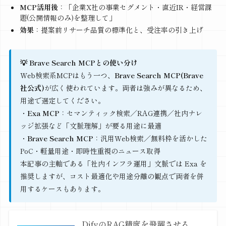
MCP活用後
：「企業X社の事業セグメント・直近IR・経営課
題(公開情報のみ)を整理して」
効果
：提案前リサーチ品質の標準化と、受注率の引き上げ
💡 Brave Search MCPとの使い分け
Web検索系MCPはもう一つ、
Brave Search MCP(Brave
社公式)
が広く使われています。両者は強みが異なるため、
用途で選定してください。
・
Exa MCP
：セマンティック検索／RAG連携／社内ナレ
ッジ拡張など「文脈理解」が要る用途に最適
・
Brave Search MCP
：汎用Web検索／無料枠を活かした
PoC・軽量用途・即時性重視のニュース取得
本記事の主軸である「社内インフラ運用」文脈では Exa を
推奨しますが、コスト最適化や用途分離の観点で両者を併
用するケースもあります。
DifyのRAG精度を飛躍させる