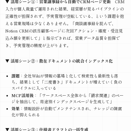
▼ 活用シーン①：営業議事録から自動でCRMページ更新
CRM
入力が個人裁量で運用された結果、経営層が見るパイプラインの
正確性が担保されず、予実管理が空転している、という課題を抱
える営業現場は少なくありません。「商談議事録を読んで、
Notion CRMの該当顧客ページに次回アクション・確度・受注見
込み額を更新して」と指示できれば、営業データ品質を担保で
き、予実管理の精度が上がります。
▼ 活用シーン②：散在ドキュメントの統合インデックス化
課題
：全社Wikiが情報の墓場と化して検索性も最新性も落
ち、結果として「二度書き」ドキュメントが増えていく負の
スパイラルに入っている
MCP活用後
：「ワークスペース全体から「請求関連」のペー
ジを抽出して、用途別インデックスページを生成して」
効果
：情報設計が自動でメンテナンスされ、ナレッジの陳腐
化が抑えられる
▼ 活用シーン③：仕様書ドラフトの一括生成