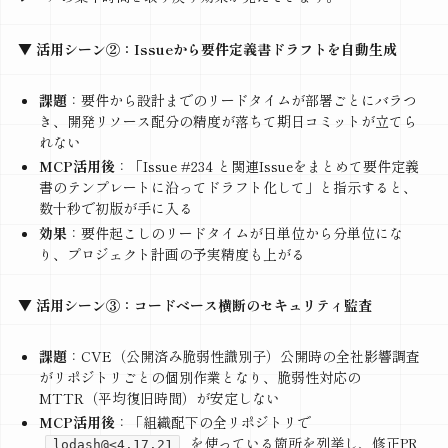
▼ 活用シーン②：Issueから要件定義書ドラフトを自動生成
課題
：要件から設計までのリードタイムが部署ごとにバラつ
き、開発リソース配分の精度が落ちて期日コミットが立てら
れない
MCP活用後
：「Issue #234 と関連Issueをまとめて要件定義
書のテンプレートに沿ってドラフト化して」と指示すると、
数十秒で初版が手に入る
効果
：要件起こしのリードタイムが日単位から分単位にな
り、プロジェクト計画の予実精度も上がる
▼ 活用シーン③：コードベース横断のセキュリティ監査
課題
：CVE（公開済み脆弱性識別子）公開時の全社影響調査
がリポジトリごとの個別作業となり、脆弱性対応の
MTTR（平均復旧時間）が安定しない
MCP活用後
：「組織配下の全リポジトリで
を使っている箇所を列挙し、修正PR
lodash@<4.17.21