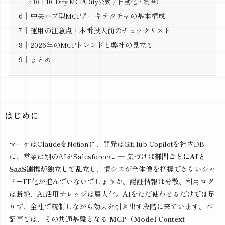
10. Dify MCP(Dify公式 / 自動化・統合)
中央ハブ型MCPアーキテクチャの基本構成
運用の注意点：本番投入前のチェックリスト
2026年のMCPトレンドと弊社の見立て
まとめ
はじめに
マーケはClaudeをNotionに、開発はGitHub Copilotを社内DB
に、営業は別のAIをSalesforceに ― 気づけば
部門ごとにAIと
SaaS連携が独立して乱立
し、情シスが全体像を把握できないシャ
ドーIT化が進んでいないでしょうか。認証情報は分散、利用ログ
は断絶、AI活用ナレッジは属人化。AIをただ使わせるだけでは足
りず、全社で統制しながら効果を引き出す段階に来ています。本
記事では、その共通基盤となる
MCP（Model Context