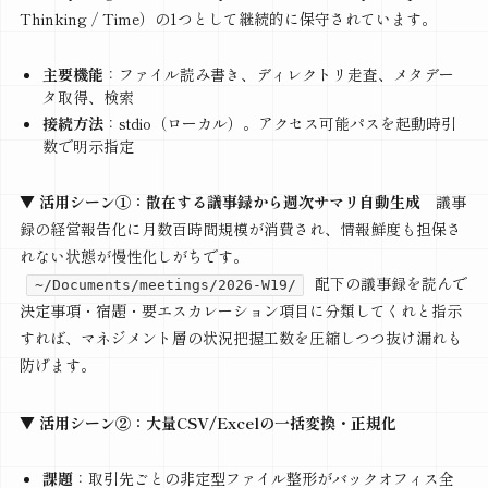
Thinking / Time）の1つとして継続的に保守されています。
主要機能
：ファイル読み書き、ディレクトリ走査、メタデー
タ取得、検索
接続方法
：stdio（ローカル）。アクセス可能パスを起動時引
数で明示指定
▼ 活用シーン①：散在する議事録から週次サマリ自動生成
議事
録の経営報告化に月数百時間規模が消費され、情報鮮度も担保さ
れない状態が慢性化しがちです。
配下の議事録を読んで
~/Documents/meetings/2026-W19/
決定事項・宿題・要エスカレーション項目に分類してくれと指示
すれば、マネジメント層の状況把握工数を圧縮しつつ抜け漏れも
防げます。
▼ 活用シーン②：大量CSV/Excelの一括変換・正規化
課題
：取引先ごとの非定型ファイル整形がバックオフィス全