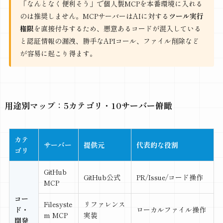
「なんとなく便利そう」で個人製MCPを本番環境に入れる
のは推奨しません。MCPサーバーはAIに対する
ツール実行
権限
を直接付与するため、悪意あるコードが混入している
と認証情報の漏洩、勝手なAPIコール、ファイル削除など
が容易に起こり得ます。
用途別マップ：5カテゴリ・10サーバー俯瞰
カテ
サーバー
提供元
代表的な役割
ゴリ
GitHub
GitHub公式
PR/Issue/コード操作
MCP
コー
Filesyste
リファレンス
ド・
ローカルファイル操作
m MCP
実装
開発