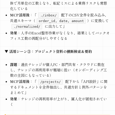
体で月単位の工数となり、転記ミスによる業務リスクも常態
化している
MCP活用後
：「
配下のCSV全件を読み込み、
./inbox/
共通スキーマ（
）に変換して
order_id, date, amount
に出力して」
./normalized/
効果
：人手のExcel整形作業がなくなり、結果としてバックオ
フィス工数の再配分がしやすくなる
▼ 活用シーン③：プロジェクト資料の横断検索＆要約
課題
：過去ナレッジが個人PC・部門共有・クラウドに散在
し、ナレッジの再利用率が極端に低い（オンボーディング工
数の主因にもなっている）
MCP活用後
：「
配下から「API設計」に関
/projects/
するドキュメントを全件抽出し、共通方針と例外パターンを
まとめて」
効果
：ナレッジの再利用率が上がり、属人化が緩和されてい
く