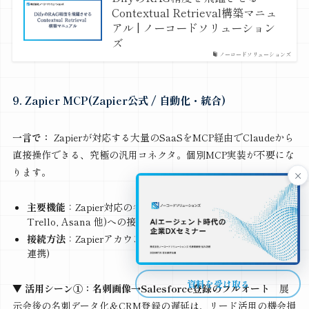
Contextual Retrieval構築マニュ
アル | ノーコードソリューション
ズ
ノーコードソリューションズ
9. Zapier MCP(Zapier公式 / 自動化・統合)
一言で：
Zapierが対応する大量のSaaSをMCP経由でClaudeから
直接操作できる、究極の汎用コネクタ。個別MCP実装が不要にな
ります。
×
主要機能
：Zapier対応の各種SaaS(Salesforce, HubSpot,
Trello, Asana 他)への接続
接続方法
：Zapierアカウント＋AI Actions設定(OAuthでSaaS
連携)
資料を受け取る
▼ 活用シーン①：名刺画像→Salesforce登録のフルオート
展
示会後の名刺データ化＆CRM登録の遅延は、リード活用の機会損