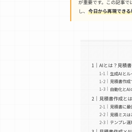
が重要です。この記事で
し、
今日から再現できる
AIとは？見積
生成AIとル
見積書作成
自動化とA
見積書作成と
見積書に最
見積ミスは
テンプレ運
見積書作成×A