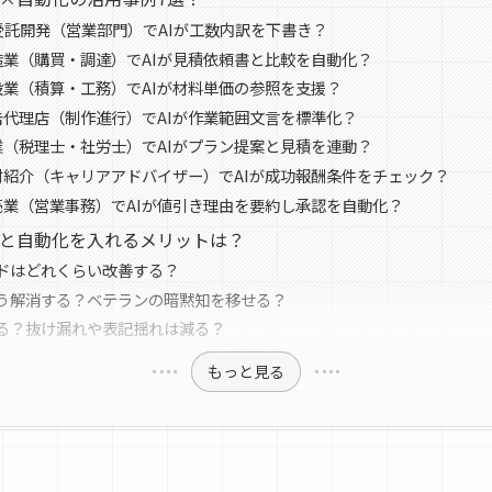
T受託開発（営業部門）でAIが工数内訳を下書き？
造業（購買・調達）でAIが見積依頼書と比較を自動化？
設業（積算・工務）でAIが材料単価の参照を支援？
告代理店（制作進行）でAIが作業範囲文言を標準化？
業（税理士・社労士）でAIがプラン提案と見積を連動？
材紹介（キャリアアドバイザー）でAIが成功報酬条件をチェック？
売業（営業事務）でAIが値引き理由を要約し承認を自動化？
Iと自動化を入れるメリットは？
ドはどれくらい改善する？
う解消する？ベテランの暗黙知を移せる？
る？抜け漏れや表記揺れは減る？
もっと見る