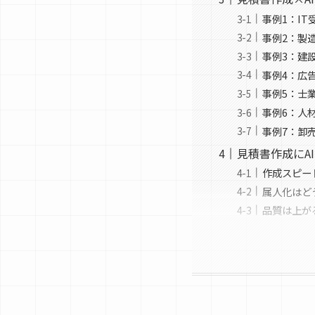
事例1：I
事例2：製
事例3：建
事例4：広
事例5：士
事例6：人
事例7：卸
見積書作成にA
作成スピー
属人化はど
品質は上が