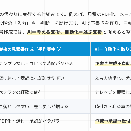
の代わりに実行する仕組みです。例えば、見積のPDF化、メー
前段階の「入力」や「判断」を助けます。AIで下書きを作り、自
書作成では、
AI＝考える支援、自動化＝運ぶ支援
と捉えると整
従来の見積書作成（手作業中心）
AI＋自動化を取
テンプレ探し・コピペで時間がかかる
下書き生成＋自動
抜け漏れ・表記揺れが起きやすい
文言の標準化、チ
ベテランの経験に依存
ナレッジを蓄積し
見落としやすい、差し戻しが増える
値引き・利益率の
PDF化・送付・承認がバラバラ
作成→承認→送付