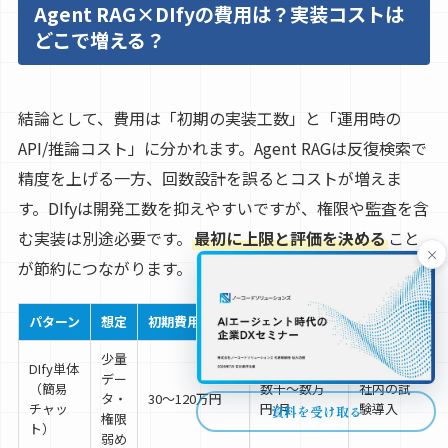
Agent RAG×DIfyの費用は？実装コストは
どこで増える？
結論として、費用は「初期の実装工数」と「運用時の
API/推論コスト」に分かれます。Agent RAGは反復検索で
精度を上げる一方、回数設計を誤るとコストが増えま
す。DIfyは開発工数を抑えやすいですが、権限や監査を含
む実装は別途必要です。
最初に上限と評価を決める
こと
×
が節約につながります。
パターン
想定
初期費用の目安
運用費の目安
向くケース
少量
DIfy単体
デー
（簡易
数千〜数万
社内の試
タ・
30〜120万円
チャッ
円/月
験導入
資料を受け取る
権限
ト）
弱め