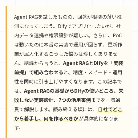
Agent RAGを試したものの、回答が根拠の薄い推
測になってしまう。DIfyでアプリ化したいが、社
内データ連携や権限設計が難しい。さらに、PoC
は動いたのに本番の実装で運用が回らず、更新作
業が属人化する――こうした悩みは珍しくありませ
ん。結論から言うと、
Agent RAGとDIfyを「実装
前提」で組み合わせる
と、精度・スピード・運用
性を同時に引き上げやすくなります。この記事で
は、
Agent RAGの基礎からDIfyの使いどころ、失
敗しない実装設計、7つの活用事例
までを一気通
貫で解説します。読み終える頃には、
自社でどこ
から着手し、何を作るべきか
が具体的になりま
す。