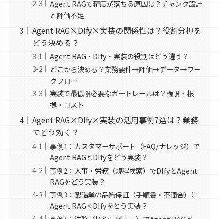
Agent RAGで精度が落ちる原因は？チャンク設計
と評価不足
Agent RAG×DIfy×実装の関係性は？役割分担を
どう決める？
Agent RAG・DIfy・実装の役割はどう違う？
どこから決める？業務要件→評価→データ→ワー
クフロー
実装で最低限必要なガードレールは？権限・根
拠・コスト
Agent RAG×DIfy×実装の活用事例7選は？業務
でどう効く？
事例1：カスタマーサポート（FAQ/ナレッジ）で
Agent RAGとDIfyをどう実装？
事例2：人事・労務（規程検索）でDIfyとAgent
RAGをどう実装？
事例3：製造業の品質保証（手順書・不適合）に
Agent RAG×DIfyをどう実装？
事例4：法務（契約レビュー）でAgent RAGと