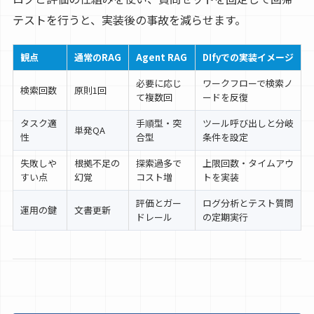
テストを行うと、実装後の事故を減らせます。
観点
通常のRAG
Agent RAG
DIfyでの実装イメージ
必要に応じ
ワークフローで検索ノ
検索回数
原則1回
て複数回
ードを反復
タスク適
手順型・突
ツール呼び出しと分岐
単発QA
性
合型
条件を設定
失敗しや
根拠不足の
探索過多で
上限回数・タイムアウ
すい点
幻覚
コスト増
トを実装
評価とガー
ログ分析とテスト質問
運用の鍵
文書更新
ドレール
の定期実行