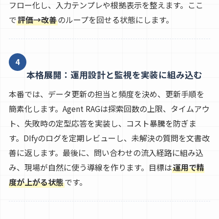
フロー化し、入力テンプレや根拠表示を整えます。ここ
で
評価→改善
のループを回せる状態にします。
4
本格展開：運用設計と監視を実装に組み込む
本番では、データ更新の担当と頻度を決め、更新手順を
簡素化します。Agent RAGは探索回数の上限、タイムアウ
ト、失敗時の定型応答を実装し、コスト暴騰を防ぎま
す。DIfyのログを定期レビューし、未解決の質問を文書改
善に返します。最後に、問い合わせの流入経路に組み込
み、現場が自然に使う導線を作ります。目標は
運用で精
度が上がる状態
です。