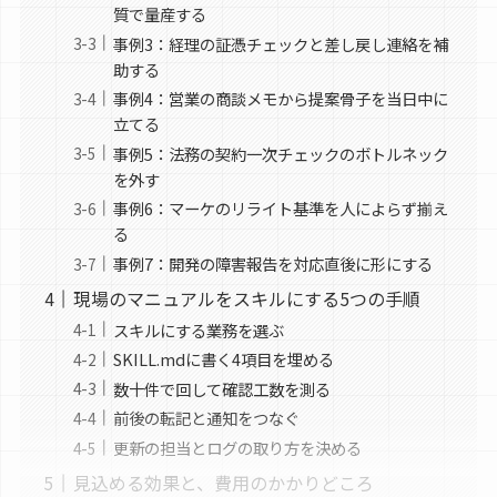
質で量産する
事例3：経理の証憑チェックと差し戻し連絡を補
助する
事例4：営業の商談メモから提案骨子を当日中に
立てる
事例5：法務の契約一次チェックのボトルネック
を外す
事例6：マーケのリライト基準を人によらず揃え
る
事例7：開発の障害報告を対応直後に形にする
現場のマニュアルをスキルにする5つの手順
スキルにする業務を選ぶ
SKILL.mdに書く4項目を埋める
数十件で回して確認工数を測る
前後の転記と通知をつなぐ
更新の担当とログの取り方を決める
見込める効果と、費用のかかりどころ