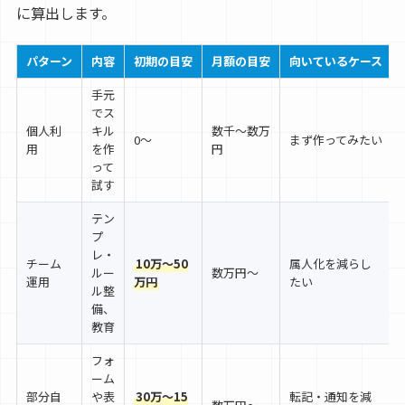
に算出します。
パターン
内容
初期の目安
月額の目安
向いているケース
手元
でス
個人利
キル
数千〜数万
0〜
まず作ってみたい
用
を作
円
って
試す
テン
プ
レ・
チーム
10万〜50
属人化を減らし
ルー
数万円〜
運用
万円
たい
ル整
備、
教育
フォ
ーム
部分自
や表
30万〜15
転記・通知を減