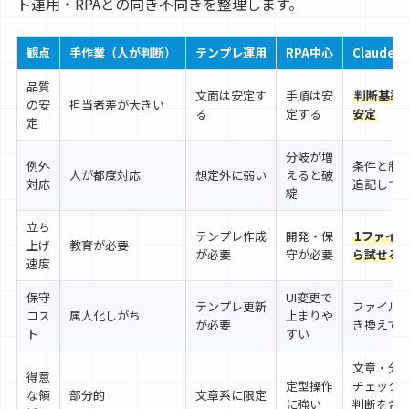
ト運用・RPAとの向き不向きを整理します。
観点
手作業（人が判断）
テンプレ運用
RPA中心
Claude Sk
品質
文面は安定す
手順は安
判断基準
の安
担当者差が大きい
る
定する
安定
定
分岐が増
例外
条件と制
人が都度対応
想定外に弱い
えると破
対応
追記して
綻
立ち
テンプレ作成
開発・保
1ファイ
上げ
教育が必要
が必要
守が必要
ら試せる
速度
保守
UI変更で
テンプレ更新
ファイル
コス
属人化しがち
止まりや
が必要
き換えて
ト
すい
文章・分
得意
定型操作
チェック
な領
部分的
文章系に限定
に強い
判断を含