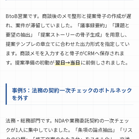
BtoB営業です。商談後のメモ整形と提案骨子の作成が遅
れ、案件が滞留していました。「議事録要約」「課題と
要望の抽出」「提案ストーリーの骨子生成」を用意し、
提案テンプレの章立てに合わせた出力形式を指定してい
ます。商談メモを入力すると骨子がCRMへ保存されま
す。提案準備の初動が
翌日→当日
に前倒しされました。
事例5：法務の契約一次チェックのボトルネック
を外す
法務・総務部門です。NDAや業務委託契約の一次チェッ
クが1人に集中していました。「条項の論点抽出」「リス
クの分類」「修正文案のたたき台」をスキル化し、交渉