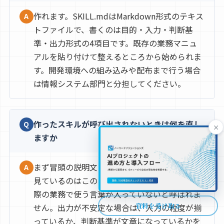
作れます。SKILL.mdはMarkdown形式のテキス
A
トファイルで、書くのは目的・入力・判断基
準・出力形式の4項目です。既存の業務マニュ
アルを貼り付けて整えるところから始められま
す。開発環境への組み込みや配布まで行う場合
は情報システム部門と分担してください。
作ったスキルが呼び出されないときは何を直し
Q
×
ますか
まず冒頭の説明文を見直します。Claudeが普段
A
見ているのはこの説明文だけなので、ここに実
際の業務で使う言葉が入っていないと呼ばれま
資料を受け取る
せん。出力が不安定な場合は、入力の粒度が揃
っているか、判断基準が文章になっているかを