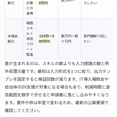
数万円〜
動化
計算
0万円
らしたい
との
連携
複数
スキ
ル＋
本格自
150万〜5
数万円〜数
部門横断で回し
承認
動化
00万円
十万円
たい
フロ
ー＋
監査
差が生まれるのは、スキルの数よりも入力経路の数と例
外処理の量です。最初は入力形式を1つに絞り、出力テン
プレを固定すると検証回数が減ります。IT導入補助金や
自治体のDX支援が対象になる場合もあり、削減時間と波
及範囲を数字で示せると申請書に落とし込みやすくなり
ます。要件や枠は年度で変わるため、最新の公募要領で
確認してください。