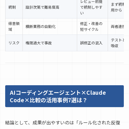
レビュー前提
まず統制
統制
設計次第で難易度高
で統制しやす
用から
い
得意領
修正・改善の
横断業務の自動化
両者連携
域
短サイクル
テストと
リスク
権限過大で事故
誤修正の混入
吸収
AIコーディングエージェント×Claude
Code×比較の活用事例7選は？
結論として、成果が出やすいのは「ルール化された反復