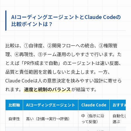
AIコーディングエージェントとClaude Codeの
比較ポイントは？
比較は、①自律度、②開発フローへの統合、③権限管
理、④再現性、⑤チーム運用のしやすさで行います。た
とえば「PR作成まで自動」のエージェントは速い反面、
品質と責任範囲を定義しないと炎上します。一方、
Claude Codeは人の意思決定を挟みやすい設計に寄せら
れます。
速度と統制のバランス
が結論です。
比較軸
AIコーディングエージェント
Claude Code
おすすめ
中（指示に沿
自動化し
自律性
高い（計画→実行→評価）
って反復）
選ぶ