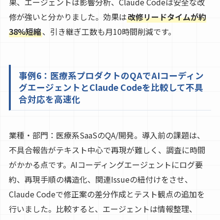
果、エージェントは影響分析、Claude Codeは安全な改
修が強いと分かりました。効果は
改修リードタイムが約
38%短縮
、引き継ぎ工数も月10時間削減です。
事例6：医療系プロダクトのQAでAIコーディン
グエージェントとClaude Codeを比較して不具
合対応を高速化
業種・部門：医療系SaaSのQA/開発。導入前の課題は、
不具合報告がテキスト中心で再現が難しく、調査に時間
がかかる点です。AIコーディングエージェントにログ要
約、再現手順の構造化、関連Issueの紐付けをさせ、
Claude Codeで修正案の差分作成とテスト観点の追加を
行いました。比較すると、エージェントは情報整理、