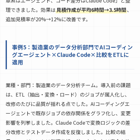
章系はエージェント、コード差分はClaude Code」と整
理できました。効果は
見積作成が平均6時間→3.5時間
、
追加見積率が20%→12%に改善です。
事例5：製造業のデータ分析部門でAIコーディン
グエージェント×Claude Code×比較をETLに
適用
業種・部門：製造業のデータ分析チーム。導入前の課題
は、ETL（抽出・変換・ロード）のジョブが属人化し、
改修のたびに品質が揺れる点でした。AIコーディングエ
ージェントで既存ジョブの依存関係をグラフ化し、変更
影響を列挙しました。Claude Codeで変換ロジックの差
分改修とテストデータ作成を反復しました。比較の結