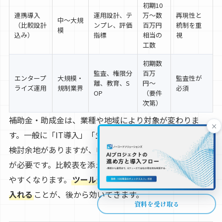
初期10
連携導入
運用設計、テ
万〜数
再現性と
中〜大規
（比較設計
ンプレ、評価
百万円
統制を重
模
込み）
指標
相当の
視
工数
初期数
監査、権限分
百万
エンタープ
大規模・
監査性が
離、教育、S
円〜
ライズ運用
規制業界
必須
OP
（要件
次第）
補助金・助成金は、業種や地域により対象が変わりま
×
す。一般に「IT導入」「生産性向上」「人材育成」枠で
検討余地がありますが、申請要件と対象経費の範囲確認
が必要です。比較表を添えた稟議資料を用意すると通り
やすくなります。
ツール費より運用設計の工数を見積に
入れる
ことが、後から効いてきます。
資料を受け取る