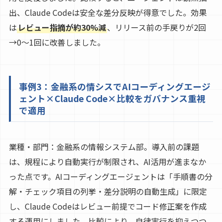
出、Claude Codeは安全な差分反映が得意でした。効果
は
レビュー指摘が約30%減
、リリース前の手戻りが2回
→0〜1回に改善しました。
事例3：金融系の情シスでAIコーディングエージ
ェント×Claude Code×比較をガバナンス重視
で適用
業種・部門：金融系の情報システム部。導入前の課題
は、規程により自動実行が制限され、AI活用が進まなか
った点です。AIコーディングエージェントは「手順書の分
解・チェック項目の列挙・差分説明の自動生成」に限定
し、Claude Codeはレビュー前提でコード修正案を作成
する運用にしました。比較により、自律実行を抑えつつ