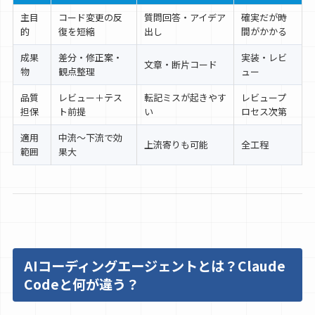
主目
コード変更の反
質問回答・アイデア
確実だが時
的
復を短縮
出し
間がかかる
成果
差分・修正案・
実装・レビ
文章・断片コード
物
観点整理
ュー
品質
レビュー＋テス
転記ミスが起きやす
レビュープ
担保
ト前提
い
ロセス次第
適用
中流〜下流で効
上流寄りも可能
全工程
範囲
果大
AIコーディングエージェントとは？Claude
Codeと何が違う？