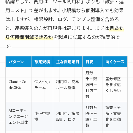
結論として、費用は「ツール利用料」よりも「設計・運
用コスト」で差が出ます。小規模なら個別導入でも効果
は出ますが、権限設計、ログ、テンプレ整備を含める
と、連携導入の方が再現性は高まります。まずは
月あた
り何時間削減できるか
を起点に試算するのが現実的で
す。
パターン
想定規模
主な費用項目
目安
向くケース
月数
千〜数
差分修正
Claude Co
個人〜小
利用料、簡易
万円＋
をまず速
de単体
チーム
ルール整備
社内工
くしたい
数
月数万
調査・分
AIコーディ
小〜中規
利用料、権限
円〜＋
解・文書
ングエージ
模
設計、ログ
設計工
化を自動
ェント単体
数
化