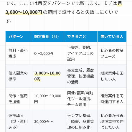
です。ここでは目安をパターンで比較します。まずは
月
3,000〜10,000円
の範囲で設計すると失敗しにくいで
す。
パターン
想定費用（月）
できること
向いている人
下書き、要約、
無料・最小
初心者の検証
0〜2,000円
アイデア出しの
構成
フェーズ
試用
長文生成、履歴
個人副業の
3,000〜10,00
継続案件を回
管理、拡張機能
標準
0円
したい人
の活用
画像/音声/自動
制作・運用
10,000〜30,000
複数案件を同
化ツール連携、
を加速
円
時運用する人
チーム運用
連携導入
テンプレ整備、
初心者から再
（型・運用
30,000円〜
手順書、品質管
現性重視で伸
込み）
理の仕組み化
ばしたい人