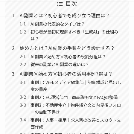
目次
AI副業とは？初心者でも成り立つ理由は？
AI副業の代表的なタイプは？
初心者が最初に理解すべき「生成AI」の仕組み
は？
始め方とは？AI副業の手順をどう設計する？
AI副業×始め方×初心者の役割分担は？
従来の副業とAI副業の違いは？
AI副業×始め方×初心者の活用事例7選は？
事例1：Webメディア編集部｜記事構成と見出し
案の量産
事例2：EC運営部門｜商品説明文とFAQの整備
事例3：不動産仲介｜物件紹介文と内見後フォロ
ーの自動下書き
事例4：人事・採用｜求人票の改善とスカウト文
面作成