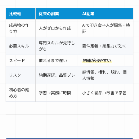
比較軸
従来の副業
AI副業
成果物の作
AIで叩き台→人が編集・検
人がゼロから作成
り方
証
専門スキルが先行し
必要スキル
要件定義・編集力が効く
がち
スピード
慣れるまで遅い
初速が出やすい
誤情報、権利、規約、個
リスク
納期遅延、品質ブレ
人情報
初心者の始
学習→実務に時間
小さく納品→改善で学習
め方