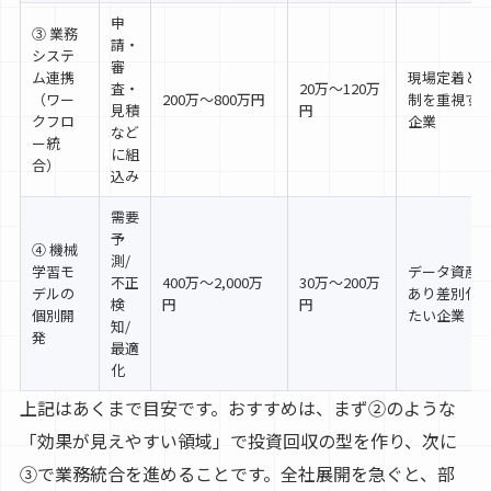
申
③ 業務
請・
システ
審
ム連携
現場定着と
査・
20万〜120万
（ワー
200万〜800万円
制を重視す
見積
円
クフロ
企業
など
ー統
に組
合）
込み
需要
予
④ 機械
測/
学習モ
データ資産
不正
400万〜2,000万
30万〜200万
デルの
あり差別化
検
円
円
個別開
たい企業
知/
発
最適
化
上記はあくまで目安です。おすすめは、まず②のような
「効果が見えやすい領域」で投資回収の型を作り、次に
③で業務統合を進めることです。全社展開を急ぐと、部