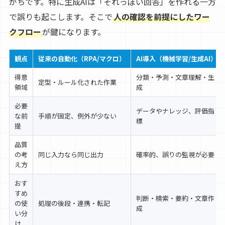
がちです。特に生成AIは「それっぽい回答」を作れる一方
で誤りも起こします。そこで
人の確認を前提にしたワー
クフロー
が鍵になります。
観点
従来の自動化（RPA/マクロ）
AI導入（機械学習/生成AI）
得意
分類・予測・文章理解・生
定型・ルール化された作業
領域
成
必要
データやナレッジ、評価指
な前
手順が固定、例外が少ない
標
提
品質
の考
同じ入力なら同じ出力
確率的、誤りの監視が必要
え方
おす
すめ
判断・検索・要約・文章作
の使
処理の後段・連携・転記
成
い分
け