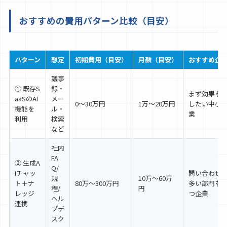
おすすめの費用パターン比較（目安）
パターン
想定
初期費用（目安）
月額（目安）
おすすめ企
議事
① 既存S
録・
まず効果を
aaSのAI
メー
0〜30万円
1万〜20万円
したい中小
機能を
ル・
業
利用
検索
など
社内
FA
② 生成A
Q/
Iチャッ
問い合わせ
規
10万〜60万
ト＋ナ
80万〜300万円
多い部門を
程/
円
レッジ
つ企業
ヘル
連携
プデ
スク