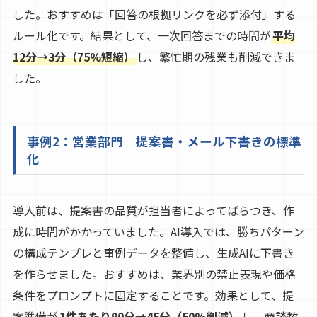
した。おすすめは「回答の根拠リンクを必ず添付」する
ルール化です。結果として、一次回答までの時間が
平均
12分→3分（75%短縮）
し、繁忙期の残業も削減できま
した。
事例2：営業部門｜提案書・メール下書きの標準
化
導入前は、提案書の品質が担当者によってばらつき、作
成に時間がかかっていました。AI導入では、勝ちパターン
の構成テンプレと事例データを整備し、生成AIに下書き
を作らせました。おすすめは、業界別の禁止表現や価格
条件をプロンプトに固定することです。効果として、提
案準備が
1件あたり90分→45分（50%削減）
し、商談数