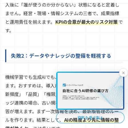
入後に「誰が使うのか分からない」状態になると定着し
ません。経営・現場・情報システムの三者で、成果指標
と運用責任を揃えます。
KPIの合意が最大のリスク対策
で
す。
失敗2：データやナレッジの整備を軽視する
×
機械学習でも生成AIでも、入力が悪いと出力も悪くなり
ます。おすすめは、導入前に「使うデータの所在」「更
新頻度」「品質」「権限」を棚卸しすることです。ナレ
ッジ連携の場合、古い規程や矛盾する文書があると誤回
答が増えます。まず一次情報を決め、最新版管理のルー
資料を受け取る
ルを作ります。結果として、
AIの精度より先に情報の整