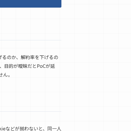
げるのか、解約率を下げるの
、目的が曖昧だとPoCが延
せん。
kieなどが揃わないと、同一人