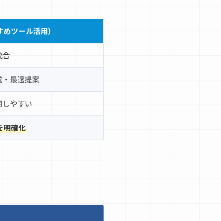
すすめツール活用）
統合
成・最適提案
用しやすい
を明確化