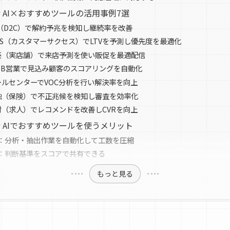
 AI×おすすめツールの活用事例7選
C（D2C）で解約予兆を検知し継続率を改善
aaS（カスタマーサクセス）でLTVを予測し優先度を最適化
売（実店舗）で来店予測を使い販促を最適配信
toB営業で見込み顧客のスコアリングを自動化
ールセンターでVOC分析を行い解決率を向上
融（保険）で不正兆候を検知し審査を効率化
材（求人）でレコメンドを改善しCVRを向上
 AIでおすすめツールを使うメリット
：分析・抽出作業を自動化して工数を圧縮
：判断基準をスコアで共有できる
もっと見る