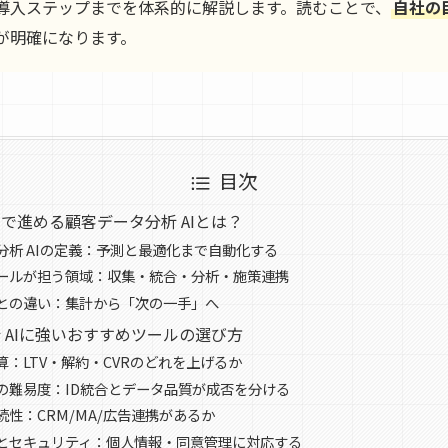
導入ステップまでを体系的に解説します。読むことで、
自社の
が明確になります。
目次
で進める顧客データ分析 AIとは？
分析 AIの定義：予測と最適化まで自動化する
ールが担う領域：収集・統合・分析・施策連携
との違い：集計から「次の一手」へ
 AIに強いおすすめツールの選び方
算：LTV・解約・CVRのどれを上げるか
の難易度：ID統合とデータ品質が成否を分ける
続性：CRM/MA/広告連携があるか
とセキュリティ：個人情報・同意管理に対応する