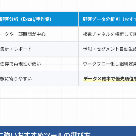
顧客分析（Excel/手作業）
顧客データ分析 AI（お
ータや一部期間が中心
複数チャネルを横断して
集計・レポート
予測・セグメント自動生
依存で再現性が低い
ワークフロー化し継続運
験に寄りやすい
データ×確率で優先順位
Iに強いおすすめツールの選び方