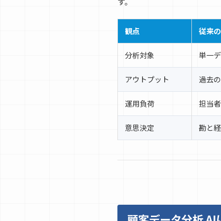
す。
観点
従来の
分析対象
単一デ
アウトプット
過去の
運用負荷
担当者
意思決定
勘と経
顧客データ分析 A