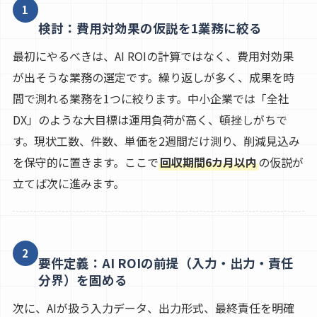
1
検討：費用対効果の仮説を1業務に絞る
最初にやるべきは、AI ROIの計算ではなく、費用対効果
が出そうな業務の選定です。繰り返しが多く、成果を時
間で測れる業務を1つに絞ります。中小企業では「全社
DX」のような大目標は運用負荷が高く、頓挫しがちで
す。現状工数、件数、単価を2週間だけ測り、削減見込み
を保守的に置きます。ここで
回収期間6カ月以内
の仮説が
立てば次に進みます。
2
要件定義：AI ROIの前提（入力・出力・責任
分界）を固める
次に、AIが扱う入力データ、出力形式、最終責任を明確