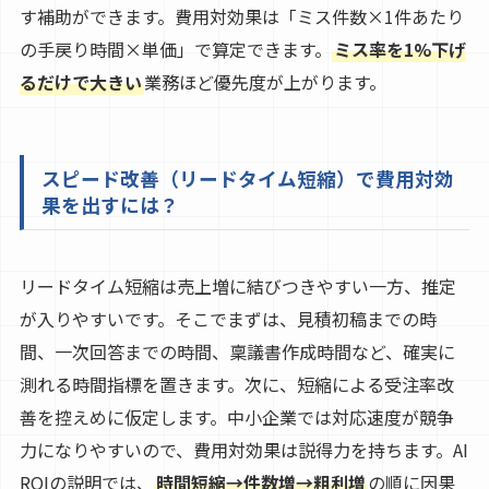
す補助ができます。費用対効果は「ミス件数×1件あたり
の手戻り時間×単価」で算定できます。
ミス率を1%下げ
るだけで大きい
業務ほど優先度が上がります。
スピード改善（リードタイム短縮）で費用対効
果を出すには？
リードタイム短縮は売上増に結びつきやすい一方、推定
が入りやすいです。そこでまずは、見積初稿までの時
間、一次回答までの時間、稟議書作成時間など、確実に
測れる時間指標を置きます。次に、短縮による受注率改
善を控えめに仮定します。中小企業では対応速度が競争
力になりやすいので、費用対効果は説得力を持ちます。AI
ROIの説明では、
時間短縮→件数増→粗利増
の順に因果