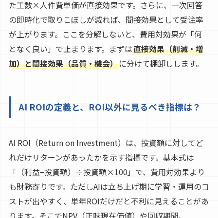
た工数×人件費単価が直接効果です。さらに、一次回答
の即時化で取りこぼしが減れば、間接効果として受注率
が上がります。ここを分解しないと、費用対効果が「何
となく良い」で止まります。まずは
直接効果（削減・増
加）と間接効果（品質・機会）
に分けて棚卸しします。
AI ROIの定義と、ROI以外に見るべき指標は？
AI ROI（Return on Investment）は、投資額に対してど
れだけリターンがあったかを示す指標です。基本式は
「（利益−投資額）÷投資額×100」で、費用対効果より
も財務寄りです。ただしAIは立ち上げ期に学習・運用のコ
ストが出やすく、単年ROIだけだと不利に見えることがあ
ります。そこでNPV（正味現在価値）や回収期間、