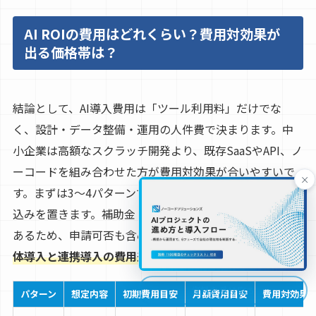
AI ROIの費用はどれくらい？費用対効果が
出る価格帯は？
結論として、AI導入費用は「ツール利用料」だけでな
く、設計・データ整備・運用の人件費で決まります。中
小企業は高額なスクラッチ開発より、既存SaaSやAPI、ノ
ーコードを組み合わせた方が費用対効果が合いやすいで
×
す。まずは3〜4パターンで総額を比較し、月次の回収見
込みを置きます。補助金・助成金の対象になるケースも
あるため、申請可否も含めて判断します。ここでは、
単
体導入と連携導入の費用差
も整理します。
資料を受け取る
パターン
想定内容
初期費用目安
月額費用目安
費用対効果