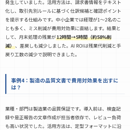
発生していました。活用方法は、請求書情報をテキスト
化し、取引先別ルールに基づく仕訳候補と確認ポイント
を提示する仕組みです。中小企業では経理が1〜2名のこ
とも多く、ミス削減が費用対効果に直結します。結果と
して、月末処理の残業が
12時間→5時間（約58%削
減）
、差戻しも減少しました。AI ROIは残業代削減と手
戻り工数の減少で説明できました。
事例4：製造の品質文書で費用対効果を出すに
は？
業種・部門は製造業の品質保証です。導入前は、検査記
録や是正報告の文章作成が担当者依存で、レビュー負荷
も高い状況でした。活用方法は、定型フォーマットに沿