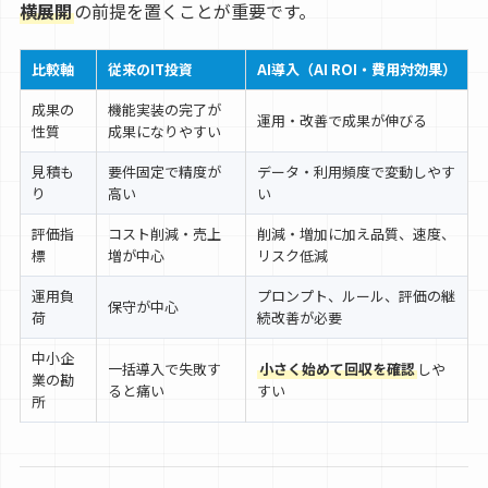
横展開
の前提を置くことが重要です。
比較軸
従来のIT投資
AI導入（AI ROI・費用対効果）
成果の
機能実装の完了が
運用・改善で成果が伸びる
性質
成果になりやすい
見積も
要件固定で精度が
データ・利用頻度で変動しやす
り
高い
い
評価指
コスト削減・売上
削減・増加に加え品質、速度、
標
増が中心
リスク低減
運用負
プロンプト、ルール、評価の継
保守が中心
荷
続改善が必要
中小企
一括導入で失敗す
小さく始めて回収を確認
しや
業の勘
ると痛い
すい
所