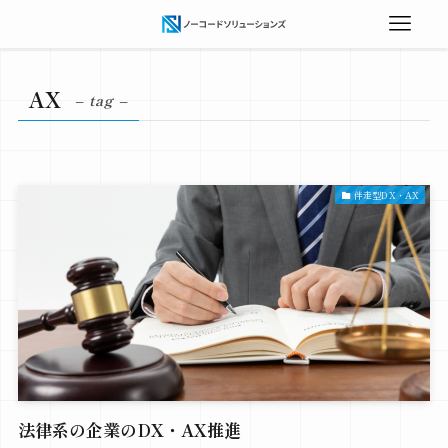
AX
– tag –
伴走型DX・AX
法律系の企業のDX・AX推進