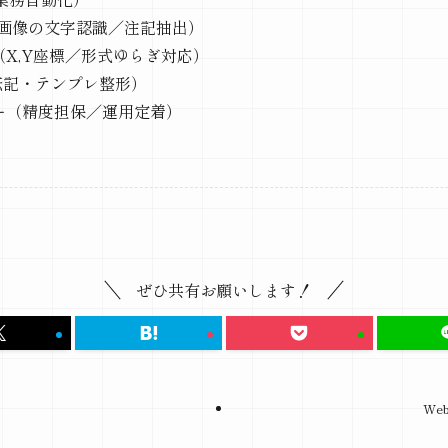
・画像の文字認識／注記抽出）
X,Y座標／形式ゆらぎ対応）
動転記・テンプレ整形）
ー（精度担保／運用定着）
ぜひ共有お願いします！
We