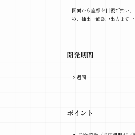
図面から座標を目視で拾い、
め、抽出→確認→出力まで一
開発期間
２週間
ポイント
Dify設計（図面処理AI