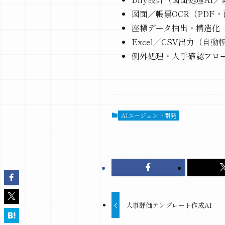
図面／帳票OCR（PDF
座標データ抽出・構造化（
Excel／CSV出力（自
例外処理・人手確認フロ
AIエージェント開発
人事評価テンプレート作成AI